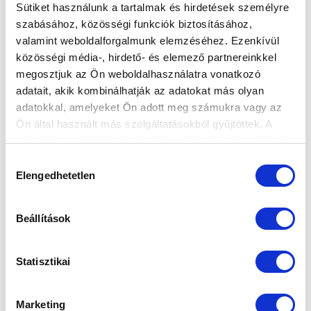
Sütiket használunk a tartalmak és hirdetések személyre
szabásához, közösségi funkciók biztosításához,
MINDEN FEJBEN DŐL EL
valamint weboldalforgalmunk elemzéséhez. Ezenkívül
2017-05-11 17:45:00
közösségi média-, hirdető- és elemező partnereinkkel
Balul sikerült Örökrangadó után, a kiesés szempontjából
megosztjuk az Ön weboldalhasználatra vonatkozó
veszélyes helyzetből fordul rá a közvetlen bajnoki
adatait, akik kombinálhatják az adatokat más olyan
hajrára az MT...
adatokkal, amelyeket Ön adott meg számukra vagy az
Ön által használt más szolgáltatásokból gyűjtöttek. A
weboldalon való böngészés folytatásával Ön hozzájárul a
sütik használatához.
Hozzájárulás
Elengedhetetlen
kiválasztása
Beállítások
Statisztikai
Marketing