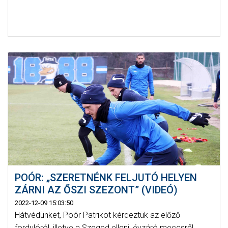
POÓR: „SZERETNÉNK FELJUTÓ HELYEN
ZÁRNI AZ ŐSZI SZEZONT” (VIDEÓ)
2022-12-09 15:03:50
Hátvédünket, Poór Patrikot kérdeztük az előző
fordulóról, illetve a Szeged elleni, évzáró meccsről.