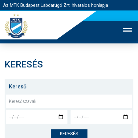
Az MTK Budapest Labdarúgó Zrt. hivatalos honlapja
KERESÉS
MTK TV
UTÁNPÓTLÁS
NŐI SZAKÁG
JEGYÉRTÉKESÍTÉS
WEBSHOP
STADION
Kereső
EGYESÜLET
KAPCSOLAT
NYITÓLAP
HÍREK
KERESÉS
CSAPATOK