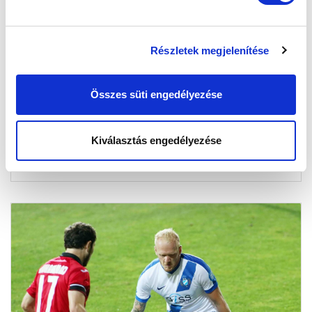
POÓR PATRIK ÉS VADNAI DÁNIEL
Részletek megjelenítése
VENDÉGESKEDETT A REGGELI STARTBAN
(VIDEÓ)
Összes süti engedélyezése
2017-04-18 09:12:51
Az MTK Budapest két játékosa Szombathy Pál
kérdéseire válaszolt a Digi Sport reggeli műsorában.
Kiválasztás engedélyezése