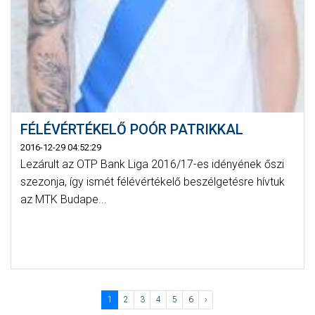
FÉLÉVÉRTÉKELŐ POÓR PATRIKKAL
2016-12-29 04:52:29
Lezárult az OTP Bank Liga 2016/17-es idényének őszi
szezonja, így ismét félévértékelő beszélgetésre hívtuk
az MTK Budape...
1
2
3
4
5
6
›