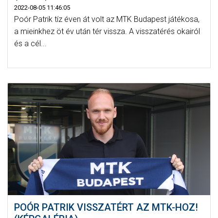
2022-08-05 11:46:05
Poór Patrik tíz éven át volt az MTK Budapest játékosa,
a mieinkhez öt év után tér vissza. A visszatérés okairól
és a cél...
POÓR PATRIK VISSZATÉRT AZ MTK-HOZ!