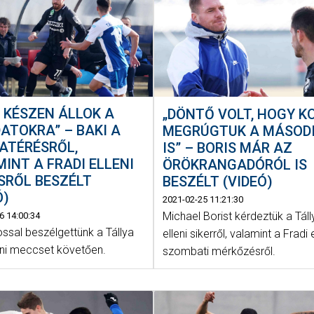
 KÉSZEN ÁLLOK A
„DÖNTŐ VOLT, HOGY K
ATOKRA” – BAKI A
MEGRÚGTUK A MÁSOD
ATÉRÉSRŐL,
IS” – BORIS MÁR AZ
INT A FRADI ELLENI
ÖRÖKRANGADÓRÓL IS
SRŐL BESZÉLT
BESZÉLT (VIDEÓ)
Ó)
2021-02-25 11:21:30
Michael Borist kérdeztük a Táll
6 14:00:34
ssal beszélgettünk a Tállya
elleni sikerről, valamint a Fradi e
eni meccset követően.
szombati mérkőzésről.