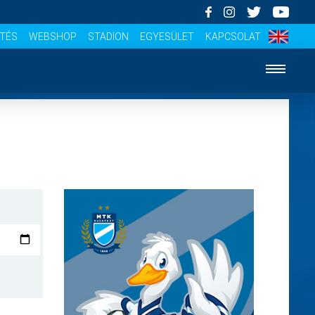
ÍTÉS
WEBSHOP
STADION
EGYESÜLET
KAPCSOLAT