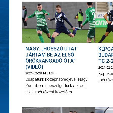
NAGY: „HOSSZÚ UTAT
KÉPGA
JÁRTAM BE AZ ELSŐ
BUDAP
ÖRÖKRANGADÓ ÓTA”
TC 2-2
(VIDEÓ)
2021-02-2
Képekbe
2021-02-28 14:31:34
Csapatunk középhátvédjével, Nagy
mérkőzé
Zsomborral beszélgettünk a Fradi
elleni mérkőzést követően.