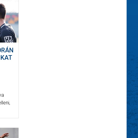
ORÁN
IKAT
ya
lleni,