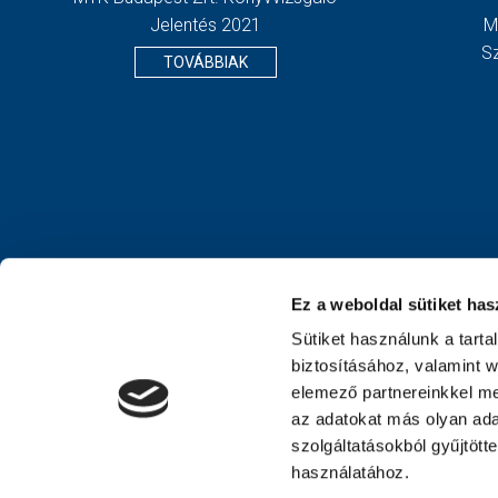
Jelentés 2021
M
S
TOVÁBBIAK
Ez a weboldal sütiket has
Sütiket használunk a tart
biztosításához, valamint 
elemező partnereinkkel me
az adatokat más olyan ad
szolgáltatásokból gyűjtött
használatához.