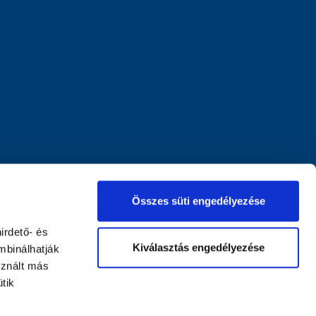
Összes süti engedélyezése
irdető- és
Kiválasztás engedélyezése
mbinálhatják
sznált más
tik