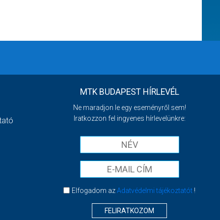
MTK BUDAPEST HÍRLEVÉL
Ne maradjon le egy eseményről sem!
Iratkozzon fel ingyenes hírlevelünkre:
tató
Elfogadom az
Adatvédelmi tájékoztatót
!
FELIRATKOZOM