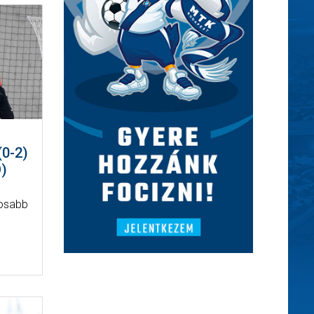
0-2)
)
tosabb