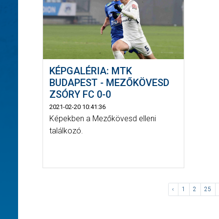
KÉPGALÉRIA: MTK
BUDAPEST - MEZŐKÖVESD
ZSÓRY FC 0-0
2021-02-20 10:41:36
Képekben a Mezőkövesd elleni
találkozó.
‹
1
2
25