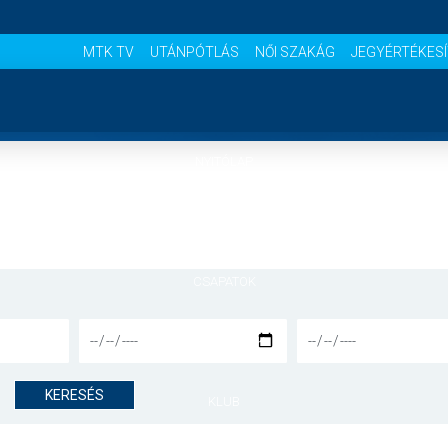
MTK TV
UTÁNPÓTLÁS
NŐI SZAKÁG
JEGYÉRTÉKES
NYITÓLAP
HÍREK
CSAPATOK
MÉRKŐZÉSEK
KERESÉS
KLUB