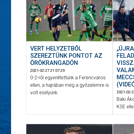
VERT HELYZETBŐL
„ÚJRA
SZEREZTÜNK PONTOT AZ
FELAD
ÖRÖKRANGADÓN
VISSZ
VALAM
2021-02-27 21:07:29
MECC
0-2-ről egyenlítettünk a Ferencváros
(VIDE
ellen, a hajrában még a győzelemre is
volt esélyünk.
2021-02-2
Baki Áko
KSE ell