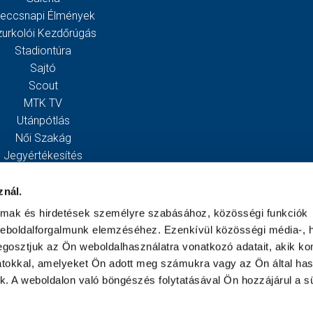
eccsnapi Élmények
zurkolói Kezdőrúgás
Stadiontúra
Sajtó
Scout
MTK TV
Utánpótlás
Női Szakág
Jegyértékesítés
Webshop
Stadion
znál.
Egyesület
almak és hirdetések személyre szabásához, közösségi funkciók
Kapcsolat
weboldalforgalmunk elemzéséhez. Ezenkívül közösségi média-, h
gosztjuk az Ön weboldalhasználatra vonatkozó adatait, akik ko
atokkal, amelyeket Ön adott meg számukra vagy az Ön által ha
ek. A weboldalon való böngészés folytatásával Ön hozzájárul a sü