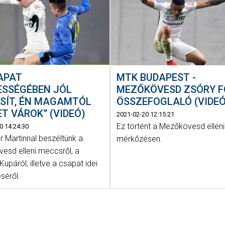
APAT
MTK BUDAPEST -
ESSÉGÉBEN JÓL
MEZŐKÖVESD ZSÓRY FC
SÍT, ÉN MAGAMTÓL
ÖSSZEFOGLALÓ (VIDEÓ
T VÁROK” (VIDEÓ)
2021-02-20 12:15:21
Ez történt a Mezőkövesd elleni
0 14:24:30
r Martinnal beszéltünk a
mérkőzésen.
esd elleni meccsről, a
upáról, illetve a csapat idei
séről.