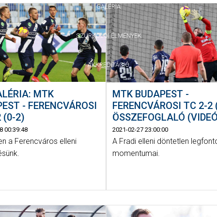
GALÉRIA
SZURKOLÓI ÉLMÉNYEK
AKKREDITÁCIÓ
LÉRIA: MTK
MTK BUDAPEST -
EST - FERENCVÁROSI
FERENCVÁROSI TC 2-2 (
 (0-2)
ÖSSZEFOGLALÓ (VIDEÓ
8 00:39:48
2021-02-27 23:00:00
n a Ferencváros elleni
A Fradi elleni döntetlen legfon
sünk.
momentumai.