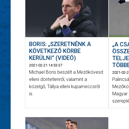
BORIS: „SZERETNÉNK A
„A CS
KÖVETKEZŐ KÖRBE
ÖSSZ
KERÜLNI” (VIDEÓ)
TELJE
TÖBBE
2021-02-21 14:53:37
Michael Boris beszélt a Mezőkövesd
2021-02-2
Palincsá
elleni döntetlenről, valamint a
Mezőköv
közelgő, Tállya elleni kupameccsről
Magyar K
is.
szereplé