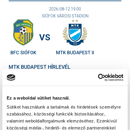
2026-08-12 19:00
SIÓFOK VÁROSI STADION
VS
BFC SIÓFOK
MTK BUDAPEST II
MTK BUDAPEST HÍRLEVÉL
Ne maradjon le egy eseményről sem! Iratkozzon fel ingyenes
hírlevelünkre:
Ez a weboldal sütiket használ.
Sütiket használunk a tartalmak és hirdetések személyre
szabásához, közösségi funkciók biztosításához,
valamint weboldalforgalmunk elemzéséhez. Ezenkívül
Elfogadom az
Adatvédelmi tájékoztatót
!
közösségi média-, hirdető- és elemező partnereinkkel