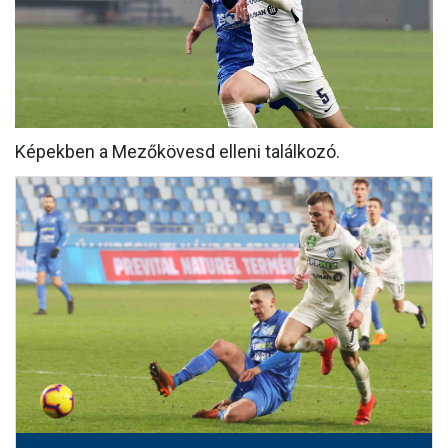
MÉRKŐZÉSEK
KLUB
GALÉRIA
Képekben a Mezőkövesd elleni találkozó.
SZURKOLÓI ÉLMÉNYEK
AKKREDITÁCIÓ