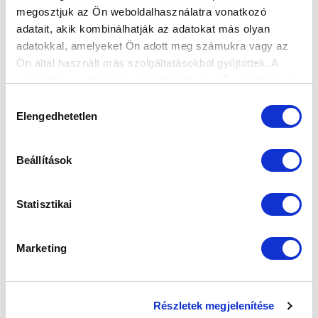
megosztjuk az Ön weboldalhasználatra vonatkozó
FELIRATKOZOM
adatait, akik kombinálhatják az adatokat más olyan
adatokkal, amelyeket Ön adott meg számukra vagy az
Ön által használt más szolgáltatásokból gyűjtöttek. A
SZPONZOROK
weboldalon való böngészés folytatásával Ön hozzájárul a
sütik használatához.
Hozzájárulás
Elengedhetetlen
kiválasztása
Beállítások
Statisztikai
Marketing
Részletek megjelenítése