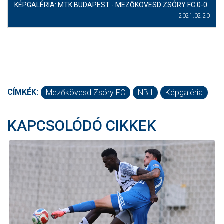
KÉPGALÉRIA: MTK BUDAPEST - MEZŐKÖVESD ZSÓRY FC 0-0
2021.02.20
CÍMKÉK:
Mezőkövesd Zsóry FC
NB I
Képgaléria
KAPCSOLÓDÓ CIKKEK