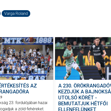
Varga Roland
ÉRTÉKESÍTÉS AZ
A 230. ÖRÖKRANGADÓ
RANGADÓRA
KEZDJÜK A BAJNOKS
UTOLSÓ KÖRÉT -
23
kság 23. fordulójában hazai
BEMUTATJUK HÉTFŐI
fogadjuk a zöld-fehéreket.
ELLENFELÜNKET