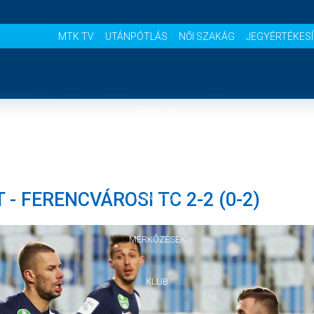
MTK TV
UTÁNPÓTLÁS
NŐI SZAKÁG
JEGYÉRTÉKES
NYITÓLAP
HÍREK
- FERENCVÁROSI TC 2-2 (0-2)
CSAPATOK
MÉRKŐZÉSEK
KLUB