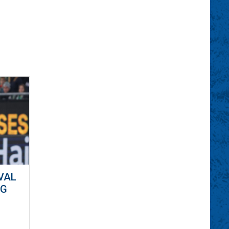
VAL
ÁG