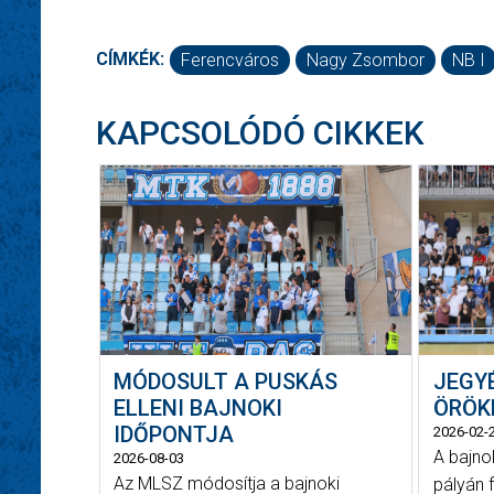
CÍMKÉK:
Ferencváros
Nagy Zsombor
NB I
KAPCSOLÓDÓ CIKKEK
MÓDOSULT A PUSKÁS
JEGY
ELLENI BAJNOKI
ÖRÖK
IDŐPONTJA
2026-02-
A bajno
2026-08-03
Az MLSZ módosítja a bajnoki
pályán 