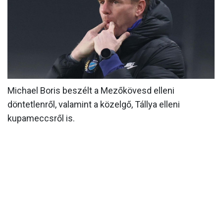
MÉRKŐZÉSEK
KLUB
GALÉRIA
SZURKOLÓI ÉLMÉNYEK
Michael Boris beszélt a Mezőkövesd elleni
AKKREDITÁCIÓ
döntetlenről, valamint a közelgő, Tállya elleni
kupameccsről is.