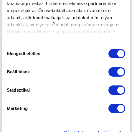
közösségi média-, hirdető- és elemező partnereinkkel
Elfogadom az
Adatvédelmi tájékoztatót
!
megosztjuk az Ön weboldalhasználatra vonatkozó
adatait, akik kombinálhatják az adatokat más olyan
FELIRATKOZOM
adatokkal, amelyeket Ön adott meg számukra vagy az
Ön által használt más szolgáltatásokból gyűjtöttek. A
weboldalon való böngészés folytatásával Ön hozzájárul a
SZPONZOROK
sütik használatához.
Hozzájárulás
Elengedhetetlen
kiválasztása
Beállítások
Statisztikai
Marketing