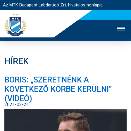
Az MTK Budapest Labdarúgó Zrt. hivatalos honlapja
HÍREK
MTK TV
UTÁNPÓTLÁS
NŐI SZAKÁG
BORIS: „SZERETNÉNK A
JEGYÉRTÉKESÍTÉS
WEBSHOP
STADION
KÖVETKEZŐ KÖRBE KERÜLNI”
EGYESÜLET
KAPCSOLAT
(VIDEÓ)
2021-02-21
NYITÓLAP
HÍREK
CSAPATOK