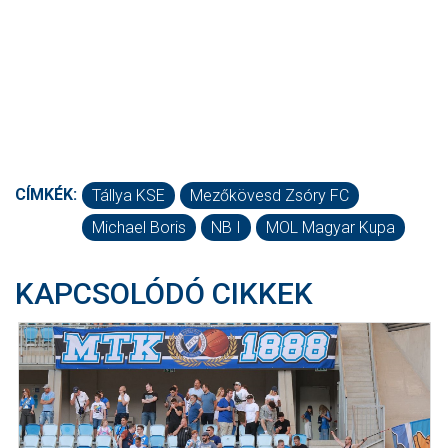
CÍMKÉK:
Tállya KSE
Mezőkövesd Zsóry FC
Michael Boris
NB I
MOL Magyar Kupa
KAPCSOLÓDÓ CIKKEK