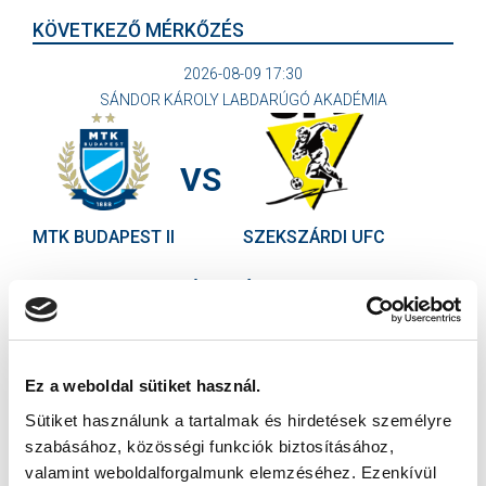
KÖVETKEZŐ MÉRKŐZÉS
2026-08-09 17:30
SÁNDOR KÁROLY LABDARÚGÓ AKADÉMIA
VS
MTK BUDAPEST II
SZEKSZÁRDI UFC
MTK BUDAPEST HÍRLEVÉL
Ne maradjon le egy eseményről sem! Iratkozzon fel ingyenes
hírlevelünkre:
Ez a weboldal sütiket használ.
Sütiket használunk a tartalmak és hirdetések személyre
szabásához, közösségi funkciók biztosításához,
valamint weboldalforgalmunk elemzéséhez. Ezenkívül