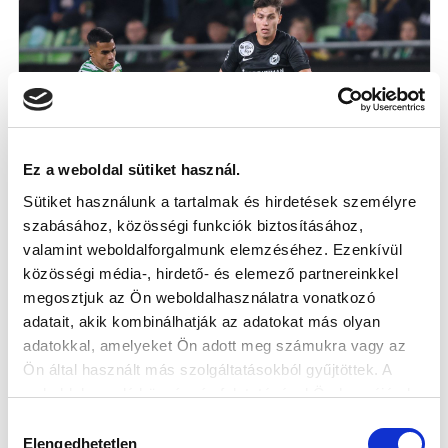
Ez a weboldal sütiket használ.
Sütiket használunk a tartalmak és hirdetések személyre
szabásához, közösségi funkciók biztosításához,
valamint weboldalforgalmunk elemzéséhez. Ezenkívül
A 230. ÖRÖKRANGADÓVAL KEZDJÜK A
közösségi média-, hirdető- és elemező partnereinkkel
BAJNOKSÁG UTOLSÓ KÖRÉT -
megosztjuk az Ön weboldalhasználatra vonatkozó
BEMUTATJUK HÉTFŐI ELLENFELÜNKET
adatait, akik kombinálhatják az adatokat más olyan
2026-02-22
adatokkal, amelyeket Ön adott meg számukra vagy az
A szezon során harmadik alkalommal találkozunk az
Ön által használt más szolgáltatásokból gyűjtöttek. A
FTC-vel a bajnokságban.
weboldalon való böngészés folytatásával Ön hozzájárul a
sütik használatához.
Hozzájárulás
Elengedhetetlen
kiválasztása