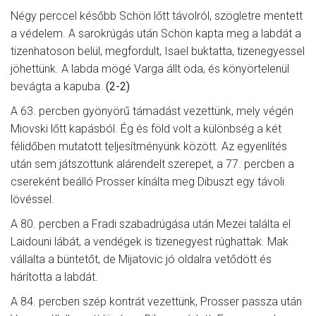
Négy perccel később Schön lőtt távolról, szögletre mentett
a védelem. A sarokrúgás után Schön kapta meg a labdát a
tizenhatoson belül, megfordult, Isael buktatta, tizenegyessel
jöhettünk. A labda mögé Varga állt oda, és könyörtelenül
bevágta a kapuba.
(2-2)
A 63. percben gyönyörű támadást vezettünk, mely végén
Miovski lőtt kapásból. Ég és föld volt a különbség a két
félidőben mutatott teljesítményünk között. Az egyenlítés
után sem játszottunk alárendelt szerepet, a 77. percben a
csereként beálló Prosser kínálta meg Dibuszt egy távoli
lövéssel.
A 80. percben a Fradi szabadrúgása után Mezei találta el
Laidouni lábát, a vendégek is tizenegyest rúghattak. Mak
vállalta a büntetőt, de Mijatovic jó oldalra vetődött és
hárította a labdát.
A 84. percben szép kontrát vezettünk, Prosser passza után