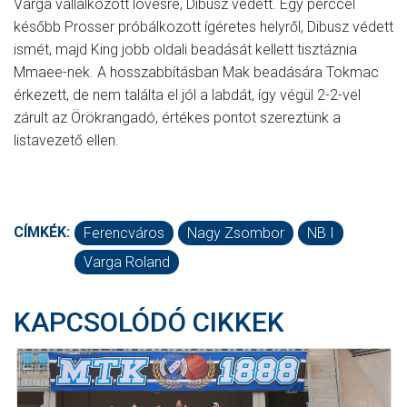
Varga vállalkozott lövésre, Dibusz védett. Egy perccel
később Prosser próbálkozott ígéretes helyről, Dibusz védett
ismét, majd King jobb oldali beadását kellett tisztáznia
Mmaee-nek. A hosszabbításban Mak beadására Tokmac
érkezett, de nem találta el jól a labdát, így végül 2-2-vel
zárult az Örökrangadó, értékes pontot szereztünk a
listavezető ellen.
CÍMKÉK:
Ferencváros
Nagy Zsombor
NB I
Varga Roland
KAPCSOLÓDÓ CIKKEK