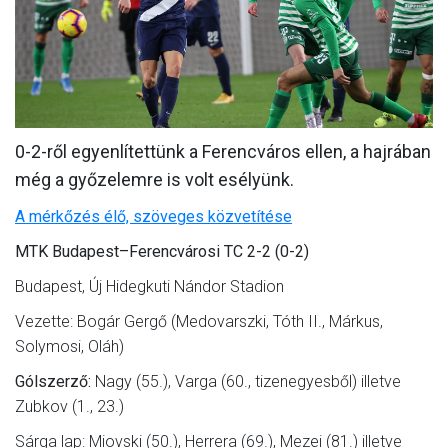
MÉRKŐZÉSEK
KLUB
GALÉRIA
SZURKOLÓI ÉLMÉNYEK
0-2-ről egyenlítettünk a Ferencváros ellen, a hajrában
még a győzelemre is volt esélyünk.
AKKREDITÁCIÓ
A mérkőzés élő, szöveges közvetítése
MTK Budapest–Ferencvárosi TC 2-2 (0-2)
Budapest, Új Hidegkuti Nándor Stadion
Vezette: Bogár Gergő (Medovarszki, Tóth II., Márkus,
Solymosi, Oláh)
Gólszerző:
Nagy (55.), Varga (60., tizenegyesből) illetve
Zubkov (1., 23.)
Sárga lap: Miovski (50.), Herrera (69.), Mezei (81.) illetve