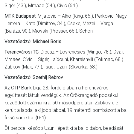
Sigér (43.), Mmaae (54.), Civic (64.)
MTK Budapest:
Mijatovic – Alho (King, 66.), Perkovic, Nagy,
Herrera – Kata (Dimitrov, 34.), Cseke, Mezei – Varga
(Balázs, 90.), Miovski (Prosser, 66.), Schön
Vezetőedző: Michael Boris
Ferencvárosi TC:
Dibusz – Lovrencsics (Wingo, 78.), Dvali,
Mmaee, Civic – Sigér, Laidouni, Kharaishvili (Tokmac, 68.) –
Zubkov (Mak, 77.), Isael, Uzuni (Skvarka, 68.)
Vezetőedző: Szerhij Rebrov
Az OTP Bank Liga 23. fordulójában a Ferencváros
együttesét láttuk vendégük. Az Örökrangadó pocsékul
kezdődött számunkra: 50 másodperc után Zubkov elé
került a labda, aki jobb lábbal, 19 méterről bombázott a bal
felső sarokba.
(0-1)
Öt perccel később Uzuni lépett ki a bal oldalon, beadását