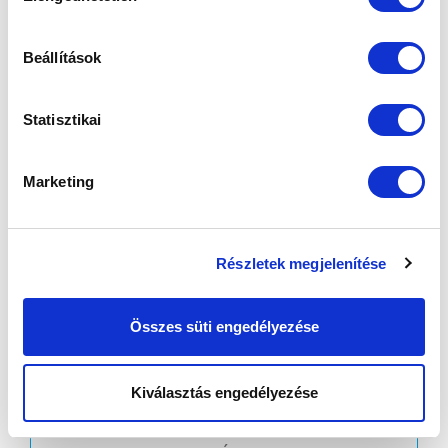
Beállítások
KÖVETKEZŐ MÉRKŐZÉS
Statisztikai
2026-08-12 19:00
SIÓFOK VÁROSI STADION
Marketing
VS
Részletek megjelenítése
BFC SIÓFOK
MTK BUDAPEST II
Összes süti engedélyezése
MTK BUDAPEST HÍRLEVÉL
Ne maradjon le egy eseményről sem! Iratkozzon fel ingyenes
Kiválasztás engedélyezése
hírlevelünkre: