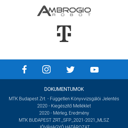
DOKUMENTUMOK
MTK Budapest Zrt. - Független Könyvvizsgálói Jelentés
2020 - Kiegészítő Melléklet
2020 - Mérleg, Eredmény
MTK BUDAPEST ZRT._SFP_2021-2021_MLSZ
JÓVÁHAGYÓ HATÁROZAT