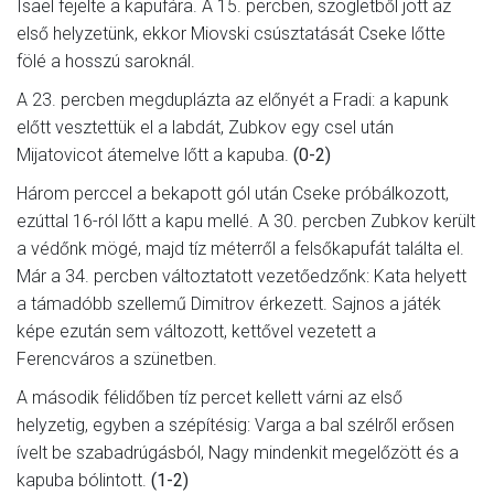
Isael fejelte a kapufára. A 15. percben, szögletből jött az
első helyzetünk, ekkor Miovski csúsztatását Cseke lőtte
fölé a hosszú saroknál.
A 23. percben megduplázta az előnyét a Fradi: a kapunk
előtt vesztettük el a labdát, Zubkov egy csel után
Mijatovicot átemelve lőtt a kapuba.
(0-2)
Három perccel a bekapott gól után Cseke próbálkozott,
ezúttal 16-ról lőtt a kapu mellé. A 30. percben Zubkov került
a védőnk mögé, majd tíz méterről a felsőkapufát találta el.
Már a 34. percben változtatott vezetőedzőnk: Kata helyett
a támadóbb szellemű Dimitrov érkezett. Sajnos a játék
képe ezután sem változott, kettővel vezetett a
Ferencváros a szünetben.
A második félidőben tíz percet kellett várni az első
helyzetig, egyben a szépítésig: Varga a bal szélről erősen
ívelt be szabadrúgásból, Nagy mindenkit megelőzött és a
kapuba bólintott.
(1-2)