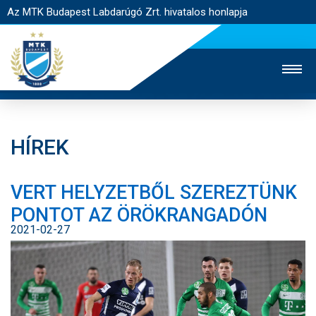
Az MTK Budapest Labdarúgó Zrt. hivatalos honlapja
HÍREK
MTK TV
UTÁNPÓTLÁS
NŐI SZAKÁG
VERT HELYZETBŐL SZEREZTÜNK
JEGYÉRTÉKESÍTÉS
WEBSHOP
STADION
PONTOT AZ ÖRÖKRANGADÓN
EGYESÜLET
KAPCSOLAT
2021-02-27
NYITÓLAP
HÍREK
CSAPATOK