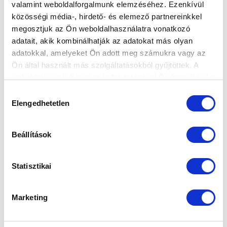
valamint weboldalforgalmunk elemzéséhez. Ezenkívül
közösségi média-, hirdető- és elemező partnereinkkel
UP-BAJNOKSÁGOK: DVSC-DLA, ILLÉS
megosztjuk az Ön weboldalhasználatra vonatkozó
AKADÉMIA-HALADÁS ÉS FTC A HÉTVÉGI
adatait, akik kombinálhatják az adatokat más olyan
ELLENFELEK
adatokkal, amelyeket Ön adott meg számukra vagy az
2020-03-06 12:04:38
Ön által használt más szolgáltatásokból gyűjtöttek. A
Mind az öt együttesünk szombaton lép pályára, négy
weboldalon való böngészés folytatásával Ön hozzájárul a
csapatunk is hazai pályán játszik, egymás után,
sütik használatához.
Hozzájárulás
ugyanazon a helyszíne...
Elengedhetetlen
kiválasztása
Beállítások
Statisztikai
Marketing