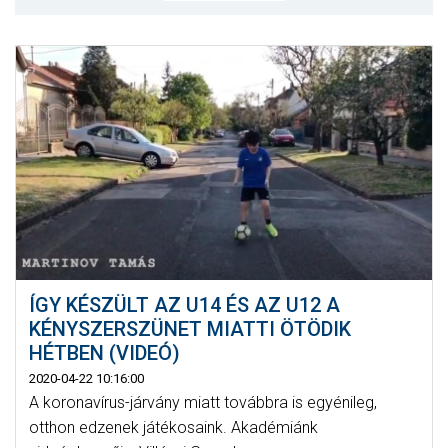
MÉRKŐZÉSEK
KLUB
GALÉRIA
SZURKOLÓI ÉLMÉNYEK
AKKREDITÁCIÓ
ÍGY KÉSZÜLT AZ U14 ÉS AZ U12 A
KÉNYSZERSZÜNET MIATTI ÖTÖDIK
HÉTBEN (VIDEÓ)
2020-04-22 10:16:00
A koronavírus-járvány miatt továbbra is egyénileg,
otthon edzenek játékosaink. Akadémiánk