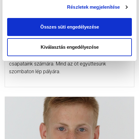
Részletek megjelenítése
AZ FTC VENDÉGEI LESZÜNK, FOGADJUK A
Összes süti engedélyezése
PUSKÁS AKADÉMIÁT – ÚJABB FORDULÓ
KÖVETKEZIK AZ UP-BAJNOKSÁGOKBAN
Kiválasztás engedélyezése
2020-02-27 12:19:24
Két hazai, három idegenbeli mérkőzés következik
csapataink számára. Mind az öt együttesünk
szombaton lép pályára.