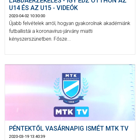
LABDAÉRZÉKELÉS - ÍGY EDZ OTTHON AZ
U14 ÉS AZ U15 - VIDEÓK
2020-04-02 10:30:00
Újabb felvételek arról, hogyan gyakorolnak akadémiánk
futballistái a koronavírus-járvány miatti
kényszerszünetben. Fősze...
PÉNTEKTŐL VASÁRNAPIG ISMÉT MTK TV
2020-03-19 13:40:39