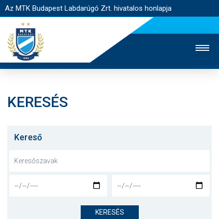
Az MTK Budapest Labdarúgó Zrt. hivatalos honlapja
KERESÉS
MTK TV
UTÁNPÓTLÁS
NŐI SZAKÁG
JEGYÉRTÉKESÍTÉS
WEBSHOP
STADION
Kereső
EGYESÜLET
KAPCSOLAT
NYITÓLAP
HÍREK
KERESÉS
CSAPATOK