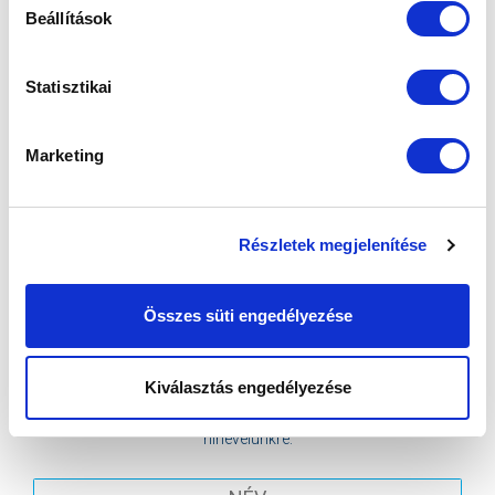
Beállítások
Statisztikai
KÖVETKEZŐ MÉRKŐZÉS
Marketing
2026-08-07 17:30
ÚJ HIDEGKUTI NÁNDOR STADION
Részletek megjelenítése
VS
Összes süti engedélyezése
MTK BUDAPEST
PUSKÁS AKADÉMIA FC
MTK BUDAPEST HÍRLEVÉL
Kiválasztás engedélyezése
Ne maradjon le egy eseményről sem! Iratkozzon fel ingyenes
hírlevelünkre: