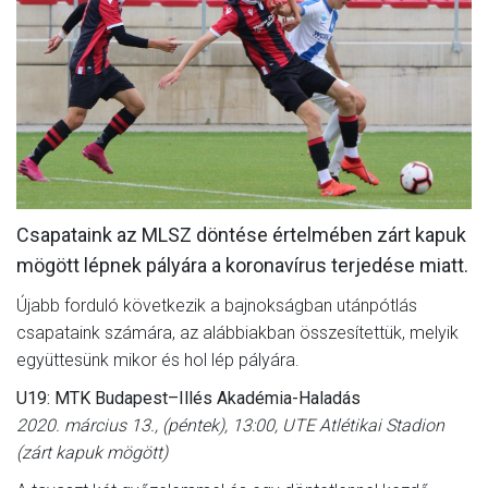
MÉRKŐZÉSEK
KLUB
GALÉRIA
SZURKOLÓI ÉLMÉNYEK
AKKREDITÁCIÓ
Csapataink az MLSZ döntése értelmében zárt kapuk
mögött lépnek pályára a koronavírus terjedése miatt.
Újabb forduló következik a bajnokságban utánpótlás
csapataink számára, az alábbiakban összesítettük, melyik
együttesünk mikor és hol lép pályára.
U19: MTK Budapest–Illés Akadémia-Haladás
2020. március 13., (péntek), 13:00, UTE Atlétikai Stadion
(zárt kapuk mögött)