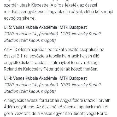
szerdán utazik Kispestre. A piros-feketék az ősszel
mindkétszer győztesen hagyták el a pályát, előbb két-, majd
egygólos sikerrel.
U15: Vasas Kubala Akadémia–MTK Budapest
2020. március 14., (szombat), 12:00, Illovszky Rudolf
Stadion (zárt kapuk mögött)
Az FTC ellen a hajrában pontokat veszítő csapatunk az
ősszel 2-1-re legyőzte a tabella harmadik helyén álló
angyalföldieket, ráadásul hátrányból fordítva, Balogh
Roland és Kalocsány Péter góljának köszönhetően.
U14: Vasas Kubala Akadémia–MTK Budapest
2020. március 14., (szombat), 10:00, Illovszky Rudolf
Stadion (zárt kapuk mögött)
A negyedik tavaszi fordulóban Angyalföldre utazik Horváth
Ádám együttese. Az őszi mérkőzésen csapatunk már két
góllal vezetett, de a Vasas egyenlíteni tudott, végül Forró