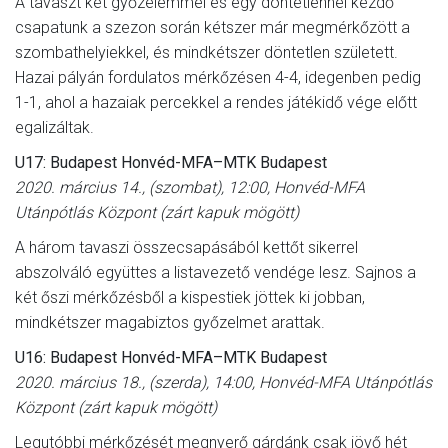
A tavaszt két győzelemmel és egy döntetlennel kezdő
csapatunk a szezon során kétszer már megmérkőzött a
szombathelyiekkel, és mindkétszer döntetlen született.
Hazai pályán fordulatos mérkőzésen 4-4, idegenben pedig
1-1, ahol a hazaiak percekkel a rendes játékidő vége előtt
egalizáltak.
U17: Budapest Honvéd-MFA–MTK Budapest
2020. március 14., (szombat), 12:00, Honvéd-MFA
Utánpótlás Központ (zárt kapuk mögött)
A három tavaszi összecsapásából kettőt sikerrel
abszolváló együttes a listavezető vendége lesz. Sajnos a
két őszi mérkőzésből a kispestiek jöttek ki jobban,
mindkétszer magabiztos győzelmet arattak.
U16: Budapest Honvéd-MFA–MTK Budapest
2020. március 18., (szerda), 14:00, Honvéd-MFA Utánpótlás
Központ (zárt kapuk mögött)
Legutóbbi mérkőzését megnyerő gárdánk csak jövő hét