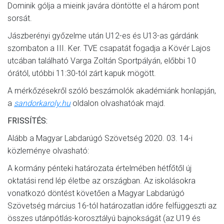
Dominik gólja a mieink javára döntötte el a három pont
sorsát.
Jászberényi győzelme után U12-es és U13-as gárdánk
szombaton a III. Ker. TVE csapatát fogadja a Kövér Lajos
utcában található Varga Zoltán Sportpályán, előbbi 10
órától, utóbbi 11:30-tól zárt kapuk mögött.
A mérkőzésekről szóló beszámolók akadémiánk honlapján,
a
sandorkaroly.hu
oldalon olvashatóak majd.
FRISSÍTÉS:
Alább a Magyar Labdarúgó Szövetség 2020. 03. 14-i
közleménye olvasható:
A kormány pénteki határozata értelmében hétfőtől új
oktatási rend lép életbe az országban. Az iskolásokra
vonatkozó döntést követően a Magyar Labdarúgó
Szövetség március 16-tól határozatlan időre felfüggeszti az
összes utánpótlás-korosztályú bajnokságát (az U19 és