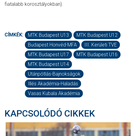
fiatalabb korosztályokban).
CÍMKÉK:
MTK Budapest U13
MTK Budapest U12
Budapest Honvéd-MFA
III. Kerületi TVE
MTK Budapest U17
MTK Budapest U16
MTK Budapest U14
Utánpótlás-Bajnokságok
Illés Akadémia-Haladás
Vasas Kubala Akadémia
KAPCSOLÓDÓ CIKKEK