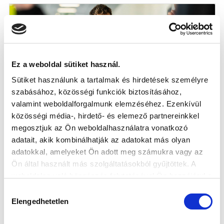
Ez a weboldal sütiket használ.
Sütiket használunk a tartalmak és hirdetések személyre
szabásához, közösségi funkciók biztosításához,
valamint weboldalforgalmunk elemzéséhez. Ezenkívül
közösségi média-, hirdető- és elemező partnereinkkel
TÖBB JÁTÉKOSUNK BIZONYÍTHAT AZ
megosztjuk az Ön weboldalhasználatra vonatkozó
U19-ES VÁLOGATOTTBAN
adatait, akik kombinálhatják az adatokat más olyan
2025-03-05
adatokkal, amelyeket Ön adott meg számukra vagy az
NB I-es és NB III-as csapatunk is ad labdarúgót az
Ön által használt más szolgáltatásokból gyűjtöttek. A
U19-es válogatottba.
weboldalon való böngészés folytatásával Ön hozzájárul a
sütik használatához.
Hozzájárulás
Elengedhetetlen
kiválasztása