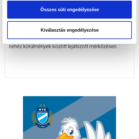
Összes süti engedélyezése
PONTSZERZÉS KISPESTEN
(GALÉRIA+VIDEÓ)
Kiválasztás engedélyezése
2018-10-30 10:26:15
Pölöskei Gábor csapata a hajrában mentett pontot a
nehéz körülmények között lejátszott mérkőzésen.