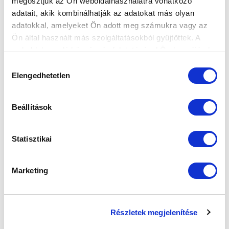
megosztjuk az Ön weboldalhasználatra vonatkozó
adatait, akik kombinálhatják az adatokat más olyan
(U19) DÖNTETLEN A RANGADÓN
adatokkal, amelyeket Ön adott meg számukra vagy az
(GALÉRIA)
Ön által használt más szolgáltatásokból gyűjtöttek. A
weboldalon való böngészés folytatásával Ön hozzájárul a
2019-03-05 13:11:32
sütik használatához.
Babinszky és Zuigéber találata egy pontot ért a Honvéd
Hozzájárulás
ellen.
Elengedhetetlen
kiválasztása
Beállítások
Statisztikai
Marketing
Részletek megjelenítése