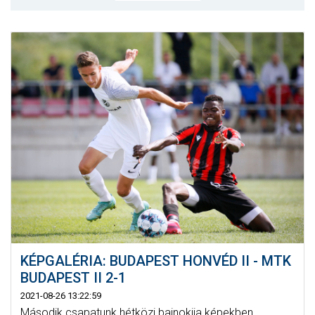
MÉRKŐZÉSEK
KLUB
GALÉRIA
SZURKOLÓI ÉLMÉNYEK
AKKREDITÁCIÓ
KÉPGALÉRIA: BUDAPEST HONVÉD II - MTK
BUDAPEST II 2-1
2021-08-26 13:22:59
Második csapatunk hétközi bajnokija képekben.