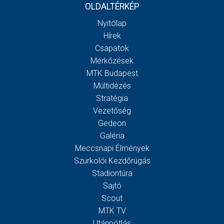
OLDALTÉRKÉP
Nyitólap
Hírek
Csapatok
Mérkőzések
MTK Budapest
Múltidézés
Stratégia
Vezetőség
Gedeon
Galéria
Meccsnapi Élmények
Szurkolói Kezdőrúgás
Stadiontúra
Sajtó
Scout
MTK TV
Utánpótlás