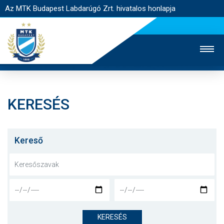
Az MTK Budapest Labdarúgó Zrt. hivatalos honlapja
KERESÉS
MTK TV
UTÁNPÓTLÁS
NŐI SZAKÁG
JEGYÉRTÉKESÍTÉS
WEBSHOP
STADION
Kereső
EGYESÜLET
KAPCSOLAT
NYITÓLAP
HÍREK
KERESÉS
CSAPATOK