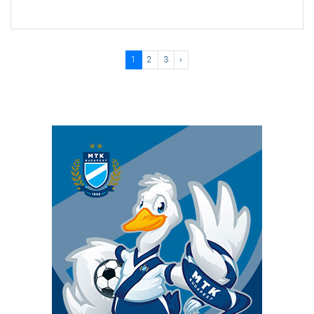
1
2
3
›