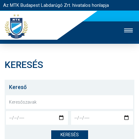
Az MTK Budapest Labdarúgó Zrt. hivatalos honlapja
KERESÉS
MTK TV
UTÁNPÓTLÁS
NŐI SZAKÁG
JEGYÉRTÉKESÍTÉS
WEBSHOP
STADION
Kereső
EGYESÜLET
KAPCSOLAT
NYITÓLAP
HÍREK
KERESÉS
CSAPATOK