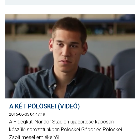
MÉRKŐZÉSEK
KLUB
GALÉRIA
SZURKOLÓI ÉLMÉNYEK
AKKREDITÁCIÓ
A KÉT PÖLÖSKEI (VIDEÓ)
2015-06-05 04:47:19
A Hidegkuti Nándor Stadion újjáépítése kapcsán
készülő sorozatunkban Pölöskei Gábor és Pölöskei
Zsolt mesél emlékeiről....