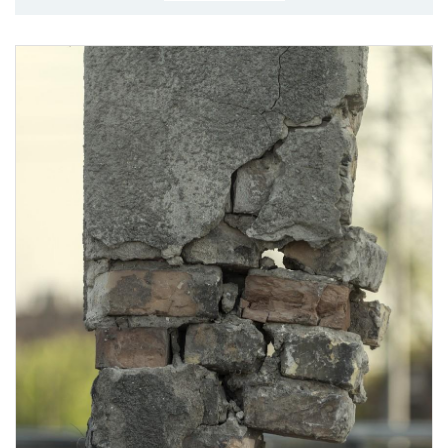
MÉRKŐZÉSEK
KLUB
GALÉRIA
SZURKOLÓI ÉLMÉNYEK
AKKREDITÁCIÓ