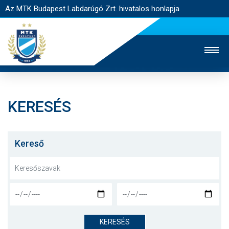
Az MTK Budapest Labdarúgó Zrt. hivatalos honlapja
KERESÉS
MTK TV
UTÁNPÓTLÁS
NŐI SZAKÁG
JEGYÉRTÉKESÍTÉS
WEBSHOP
STADION
Kereső
EGYESÜLET
KAPCSOLAT
NYITÓLAP
HÍREK
KERESÉS
CSAPATOK