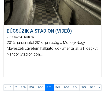
BÚCSÚZIK A STADION (VIDEÓ)
2015-04-24 06:30:55
2015. januárjától 2016. júniusáig a Moholy-Nagy
Művészeti Egyetem hallgatói dokumentálják a Hidegkuti
Nándor Stadion bon...
‹
1
2
858
859
860
861
862
863
864
909
910
›