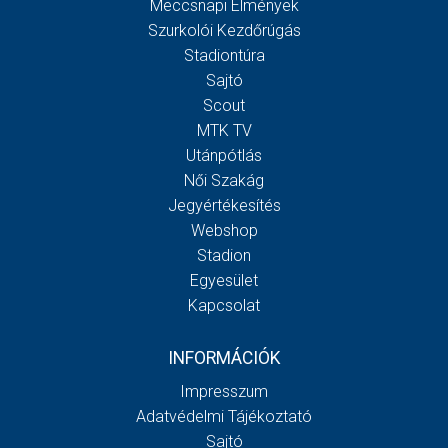
Meccsnapi Élmények
Szurkolói Kezdőrúgás
Stadiontúra
Sajtó
Scout
MTK TV
Utánpótlás
Női Szakág
Jegyértékesítés
Webshop
Stadion
Egyesület
Kapcsolat
INFORMÁCIÓK
Impresszum
Adatvédelmi Tájékoztató
Sajtó