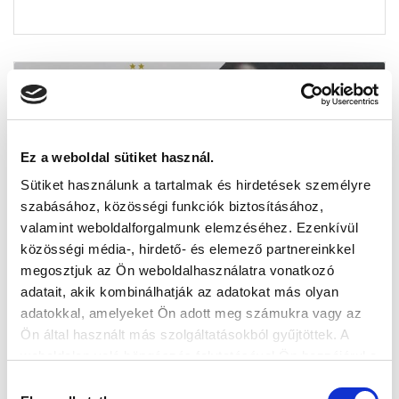
Ez a weboldal sütiket használ.
Sütiket használunk a tartalmak és hirdetések személyre
szabásához, közösségi funkciók biztosításához,
valamint weboldalforgalmunk elemzéséhez. Ezenkívül
közösségi média-, hirdető- és elemező partnereinkkel
megosztjuk az Ön weboldalhasználatra vonatkozó
adatait, akik kombinálhatják az adatokat más olyan
adatokkal, amelyeket Ön adott meg számukra vagy az
Ön által használt más szolgáltatásokból gyűjtöttek. A
weboldalon való böngészés folytatásával Ön hozzájárul a
sütik használatához.
Hozzájárulás