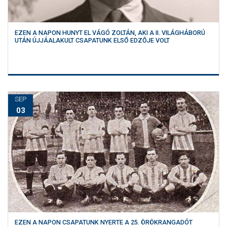
MÉRKŐZÉSEK
EZEN A NAPON HUNYT EL VÁGÓ ZOLTÁN, AKI A II. VILÁGHÁBORÚ
KLUB
UTÁN ÚJJÁALAKULT CSAPATUNK ELSŐ EDZŐJE VOLT
GALÉRIA
SZURKOLÓI ÉLMÉNYEK
AKKREDITÁCIÓ
SEP
03
EZEN A NAPON CSAPATUNK NYERTE A 25. ÖRÖKRANGADÓT