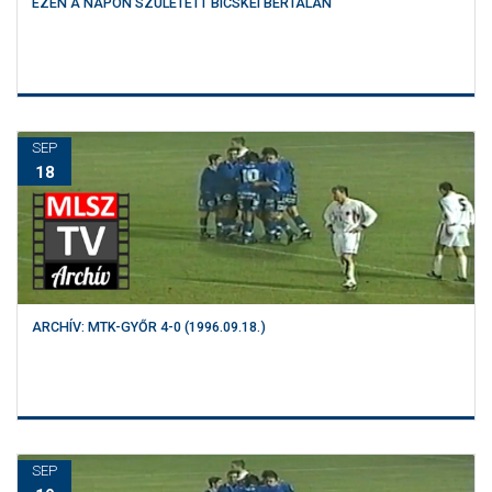
EZEN A NAPON SZÜLETETT BICSKEI BERTALAN
SEP
18
ARCHÍV: MTK-GYŐR 4-0 (1996.09.18.)
SEP