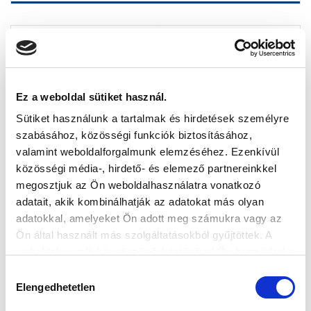
SEP
12
Ez a weboldal sütiket használ.
Sütiket használunk a tartalmak és hirdetések személyre
szabásához, közösségi funkciók biztosításához,
valamint weboldalforgalmunk elemzéséhez. Ezenkívül
közösségi média-, hirdető- és elemező partnereinkkel
megosztjuk az Ön weboldalhasználatra vonatkozó
adatait, akik kombinálhatják az adatokat más olyan
EZEN A NAPON JÁTSZOTTÁK A 150. ÖRÖKRANGADÓT
adatokkal, amelyeket Ön adott meg számukra vagy az
Ön által használt más szolgáltatásokból gyűjtöttek. A
weboldalon való böngészés folytatásával Ön hozzájárul a
sütik használatához.
Hozzájárulás
Elengedhetetlen
kiválasztása
SEP
13