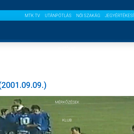
MTK TV
UTÁNPÓTLÁS
NŐI SZAKÁG
JEGYÉRTÉKES
NYITÓLAP
HÍREK
2001.09.09.)
CSAPATOK
MÉRKŐZÉSEK
KLUB