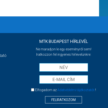
MTK BUDAPEST HÍRLEVÉL
Ne maradjon le egy eseményről sem!
Iratkozzon fel ingyenes hírlevelünkre:
tató
Elfogadom az
Adatvédelmi tájékoztatót
!
FELIRATKOZOM