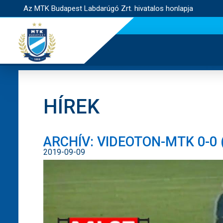
Az MTK Budapest Labdarúgó Zrt. hivatalos honlapja
HÍREK
ARCHÍV: VIDEOTON-MTK 0-0 (
2019-09-09