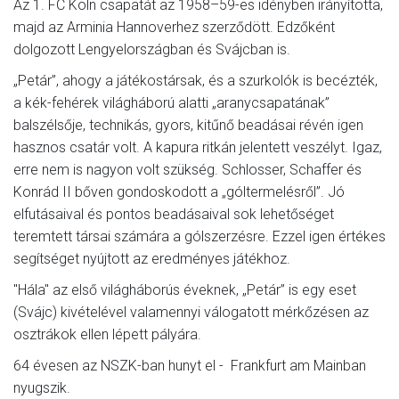
Az 1. FC Köln csapatát az 1958–59-es idényben irányította,
majd az Arminia Hannoverhez szerződött. Edzőként
dolgozott Lengyelországban és Svájcban is.
„Petár”, ahogy a játékostársak, és a szurkolók is becézték,
a kék-fehérek világháború alatti „aranycsapatának”
balszélsője, technikás, gyors, kitűnő beadásai révén igen
hasznos csatár volt. A kapura ritkán jelentett veszélyt. Igaz,
erre nem is nagyon volt szükség. Schlosser, Schaffer és
Konrád II bőven gondoskodott a „góltermelésről”. Jó
elfutásaival és pontos beadásaival sok lehetőséget
teremtett társai számára a gólszerzésre. Ezzel igen értékes
segítséget nyújtott az eredményes játékhoz.
"Hála" az első világháborús éveknek, „Petár” is egy eset
(Svájc) kivételével valamennyi válogatott mérkőzésen az
osztrákok ellen lépett pályára.
64 évesen az NSZK-ban hunyt el - Frankfurt am Mainban
nyugszik.