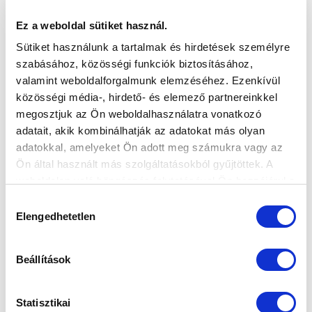
2-3 (KÉPGALÉRIA)
2026-08-08
Ez a weboldal sütiket használ.
Képekben a drámai hajrával zárult bajnoki.
Sütiket használunk a tartalmak és hirdetések személyre
szabásához, közösségi funkciók biztosításához,
valamint weboldalforgalmunk elemzéséhez. Ezenkívül
közösségi média-, hirdető- és elemező partnereinkkel
megosztjuk az Ön weboldalhasználatra vonatkozó
adatait, akik kombinálhatják az adatokat más olyan
adatokkal, amelyeket Ön adott meg számukra vagy az
Ön által használt más szolgáltatásokból gyűjtöttek. A
weboldalon való böngészés folytatásával Ön hozzájárul a
sütik használatához.
KÖVETKEZŐ MÉRKŐZÉS
Hozzájárulás
Elengedhetetlen
kiválasztása
2026-08-09 17:30
SÁNDOR KÁROLY LABDARÚGÓ AKADÉMIA
Beállítások
VS
Statisztikai