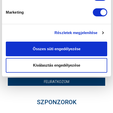
MTK BUDAPEST II
SZEKSZÁRDI UFC
Marketing
MTK BUDAPEST HÍRLEVÉL
Ne maradjon le egy eseményről sem! Iratkozzon fel ingyenes
Részletek megjelenítése
hírlevelünkre:
Összes süti engedélyezése
Kiválasztás engedélyezése
Elfogadom az
Adatvédelmi tájékoztatót
!
FELIRATKOZOM
SZPONZOROK