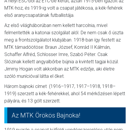
A helyi ESC-ből az ETC-be került, aztán 1915-ben igazolt az
MTK-hoz, és 1919-ig volt a csapat játékosa, a kék-fehérek
első aranycsapatának futballistája.
Az első világháborúban nem kellett harcolnia, mivel
felmentették a katonai szolgálat alól. De nem csak ő úszta
meg a frontszolgálatot klubjában. 1918-ban így festett az
MTK támadóötöse: Braun József, Konrád II Kálmán,
Schaffer Alfréd, Schlosser Imre, Szabó Péter. Csak
Slózinak kellett angyalbőrbe bújnia a kvintett tagjai közül.
Jimmy Hogan volt akkoriban az MTK edzője, aki életre
szóló munícióval látta el őket.
Három bajnoki címet (1916–1917, 1917–1918, 1918–
1919) szerzett a kék-fehérekkel, ahol 54 mérkőzésen lépett
pályára, és 13 gólt szerzett.
Az MTK Örökös Bajnoka!
1919 nyarán a csapat külföldi vendégszereplése után nem