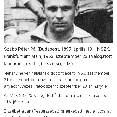
MÉRKŐZÉSEK
KLUB
GALÉRIA
SZURKOLÓI ÉLMÉNYEK
Szabó Péter Pál (Budapest, 1897. április 13 – NSZK,
AKKREDITÁCIÓ
Frankfurt am Main, 1963. szeptember 23.) válogatott
labdarúgó, csatár, balszélső, edző.
Néhány helyen halálának időpontjaként 1963. szeptember
21-e szerepel, de a hivatalos frankfurti polgári
anyakönyvezési iratok szerint szeptember 23-án hunyt el.
Az MTK 33 / 25. válogatott futballistája, a nemzeti csapat
116. játékosa.
Erzsébetfalván (Pesterzsébet) ismerkedett meg a futballal.