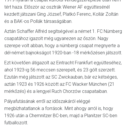
tért haza. Először az osztrák Wiener AF együttesénél
kezdett játszani Ging József, Platkó Ferenc, Kollár Zoltán
és a BAK-os Pollák társaságában.
Aztán Schaffer Alfréd segítségével a német 1. FC Nürnberg
csapatához igazolt még ugyanezen az őszön. Nagy
szerepe volt abban, hogy a nürnbergi csapat megnyerte a
dél-német bajnokságot 1920-ban -18 mérkőzésen játszott.
Ezt követően átigazolt az Eintracht Frankfurt együtteséhez,
ahol 1923-ig 56 meccsen szerepelt, és 23 gólt szerzett.
Ezután még játszott az SC Zwickauban, bár ez kétséges,
aztán 1923 és 1926 között az FC Wacker München (21
mérkőzés) és a lengyel Ruch Chorzów csapataiban.
Pályafutásának erről az időszakáról eléggé
megbízhatatlanok a források. Mint ahogy arról is, hogy
1926 után a Chemnitzer BC-ben, majd a Planitzer SC-ben
futballozott.