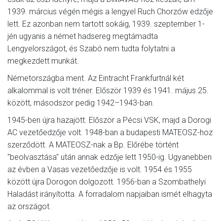
1939. március végén mégis a lengyel Ruch Chorzów edzője
lett. Ez azonban nem tartott sokáig, 1939. szeptember 1-
jén ugyanis a német hadsereg megtámadta
Lengyelországot, és Szabó nem tudta folytatni a
megkezdett munkát.
Németországba ment. Az Eintracht Frankfurtnál két
alkalommal is volt tréner. Először 1939 és 1941. május 25.
között, másodszor pedig 1942–1943-ban.
1945-ben újra hazajött. Először a Pécsi VSK, majd a Dorogi
AC vezetőedzője volt. 1948-ban a budapesti MATEOSZ-hoz
szerződött. A MATEOSZ-nak a Bp. Előrébe történt
"beolvasztása" után annak edzője lett 1950-ig. Ugyanebben
az évben a Vasas vezetőedzője is volt. 1954 és 1955
között újra Dorogon dolgozott. 1956-ban a Szombathelyi
Haladást irányította. A forradalom napjaiban ismét elhagyta
az országot.