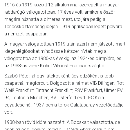
1916 és 1919 között 12 alkalommal szerepelt a magyar
labdarúgó-válogatottban. 17 éves volt, amikor először
magára húzhatta a címeres mezt, utoljára pedig a
Tanácsköztársaság idején, 1919 áprilisában lépett pályára
a nemzeti csapatban.
A magyar válogatottban 1919 után azért nem játszott, mert
idegenlégiósokat mindössze kétszer hívtak meg a
válogatottba az 1980-as évekig: az 1924-es olimpiára, és
az 1938-as vb-re Kohut Vilmost Franciaországból.
Szabó Péter, ahogy játékosként, úgy edzőként is több
csapatnál megfordult. Dolgozott a német VfB Dillingen, Rot-
Weiß Frankfurt, Eintracht Frankfurt, FSV Frankfurt, Ulmer FV
94, Teutonia München, BV Osterfeld és 1. FC Köln
együtteseinél. 1937-ben a török Galatasaray vezetőedzője
volt.
1938-ban rövid időre hazatért. A Bocskait választotta, de
csak az őszi idényre, majd a DiMÁVAG-hoz készült, ám