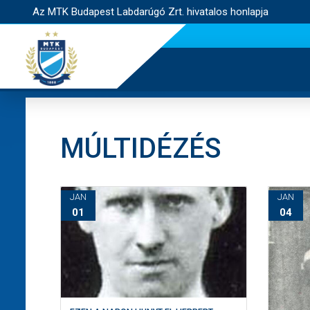
Az MTK Budapest Labdarúgó Zrt. hivatalos honlapja
MÚLTIDÉZÉS
JAN
JAN
01
04