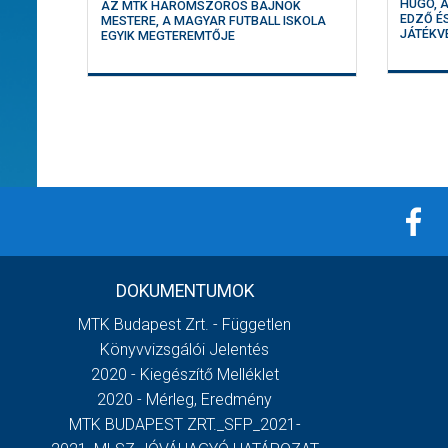
HUGÓ, 
AZ MTK HÁROMSZOROS BAJNOK
EDZŐ É
MESTERE, A MAGYAR FUTBALL ISKOLA
JÁTÉKV
EGYIK MEGTEREMTŐJE
DOKUMENTUMOK
MTK Budapest Zrt. - Független
Könyvvizsgálói Jelentés
2020 - Kiegészítő Melléklet
2020 - Mérleg, Eredmény
MTK BUDAPEST ZRT._SFP_2021-