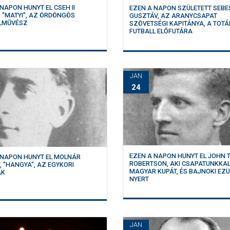
NAPON HUNYT EL CSEH II
EZEN A NAPON SZÜLETETT SEBE
, "MATYI", AZ ÖRDÖNGÖS
GUSZTÁV, AZ ARANYCSAPAT
LMŰVÉSZ
SZÖVETSÉGI KAPITÁNYA, A TOTÁ
FUTBALL ELŐFUTÁRA
JAN
24
EZEN A NAPON HUNYT EL JOHN T
 NAPON HUNYT EL MOLNÁR
ROBERTSON, AKI CSAPATUNKKA
, "HANGYA", AZ EGYKORI
MAGYAR KUPÁT, ÉS BAJNOKI EZ
ÁK
NYERT
JAN