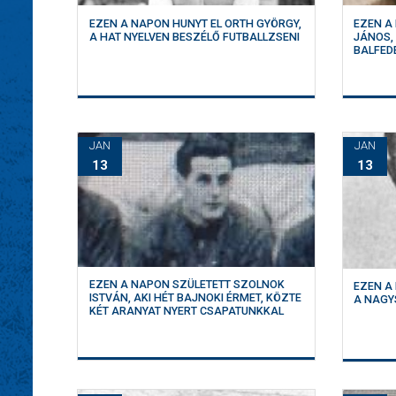
EZEN A NAPON HUNYT EL ORTH GYÖRGY,
EZEN A
A HAT NYELVEN BESZÉLŐ FUTBALLZSENI
JÁNOS,
BALFED
JAN
JAN
13
13
EZEN A NAPON SZÜLETETT SZOLNOK
EZEN A
ISTVÁN, AKI HÉT BAJNOKI ÉRMET, KÖZTE
A NAGY
KÉT ARANYAT NYERT CSAPATUNKKAL