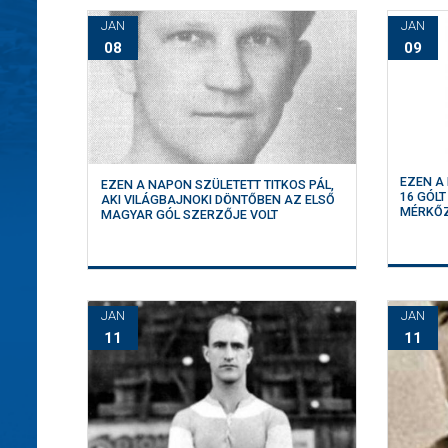
JAN
JAN
08
09
EZEN A
EZEN A NAPON SZÜLETETT TITKOS PÁL,
16 GÓL
AKI VILÁGBAJNOKI DÖNTŐBEN AZ ELSŐ
MÉRKŐ
MAGYAR GÓL SZERZŐJE VOLT
JAN
JAN
11
11