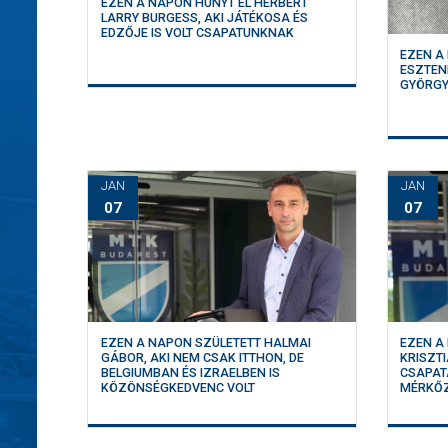
EZEN A NAPON HUNYT EL HERBERT
LARRY BURGESS, AKI JÁTÉKOSA ÉS
EDZŐJE IS VOLT CSAPATUNKNAK
EZEN A
ESZTEN
GYÖRG
JAN
JAN
07
07
EZEN A NAPON SZÜLETETT HALMAI
EZEN A
GÁBOR, AKI NEM CSAK ITTHON, DE
KRISZTI
BELGIUMBAN ÉS IZRAELBEN IS
CSAPAT
KÖZÖNSÉGKEDVENC VOLT
MÉRKŐZ