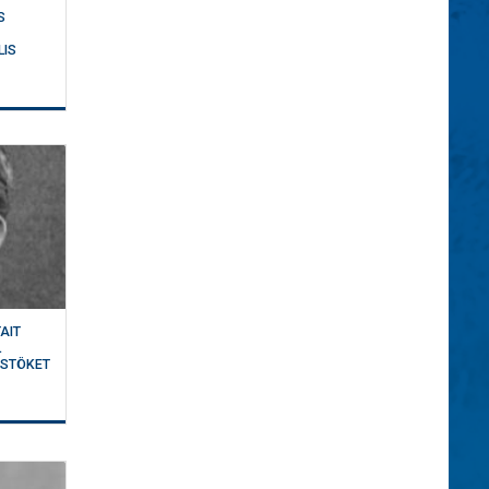
S
LIS
AIT
L
ÜSTÖKET