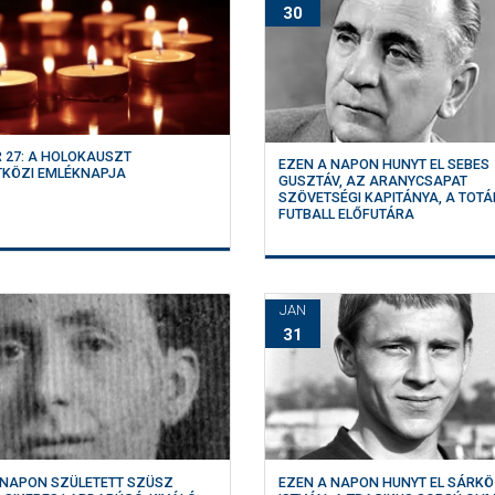
30
 27: A HOLOKAUSZT
EZEN A NAPON HUNYT EL SEBES
KÖZI EMLÉKNAPJA
GUSZTÁV, AZ ARANYCSAPAT
SZÖVETSÉGI KAPITÁNYA, A TOTÁ
FUTBALL ELŐFUTÁRA
JAN
31
 NAPON SZÜLETETT SZÜSZ
EZEN A NAPON HUNYT EL SÁRKÖ