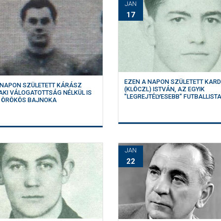
JAN
17
EZEN A NAPON SZÜLETETT KAR
 NAPON SZÜLETETT KÁRÁSZ
(KLÖCZL) ISTVÁN, AZ EGYIK
 AKI VÁLOGATOTTSÁG NÉLKÜL IS
"LEGREJTÉLYESEBB" FUTBALLIST
 ÖRÖKÖS BAJNOKA
JAN
22