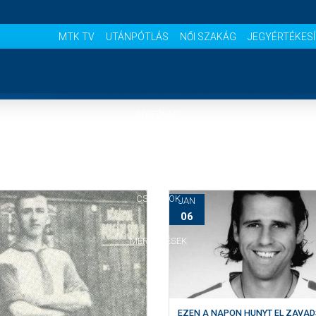
MTK TV
UTÁNPÓTLÁS
NŐI SZAKÁG
JEGYÉRTÉKES
NYITÓLAP
HÍREK
CSAPATOK
JAN
06
MÉRKŐZÉSEK
KLUB
EZEN A NAPON HUNYT EL ZAVA