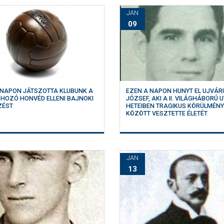
JAN
09
EZEN A NAPON HUNYT EL UJVÁR
 NAPON JÁTSZOTTA KLUBUNK A
JÓZSEF, AKI A II. VILÁGHÁBORÚ 
T HOZÓ HONVÉD ELLENI BAJNOKI
HETEIBEN TRAGIKUS KÖRÜLMÉN
ZÉST
KÖZÖTT VESZTETTE ÉLETÉT
JAN
13