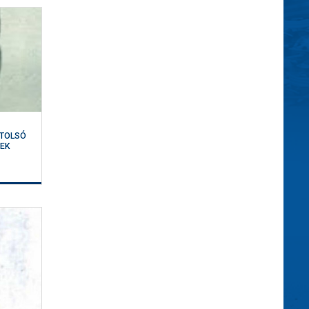
I
UTOLSÓ
YEK