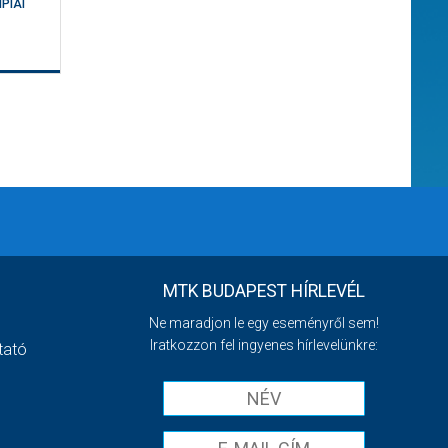
PIAI
MTK BUDAPEST HÍRLEVÉL
Ne maradjon le egy eseményről sem!
Iratkozzon fel ingyenes hírlevelünkre:
tató