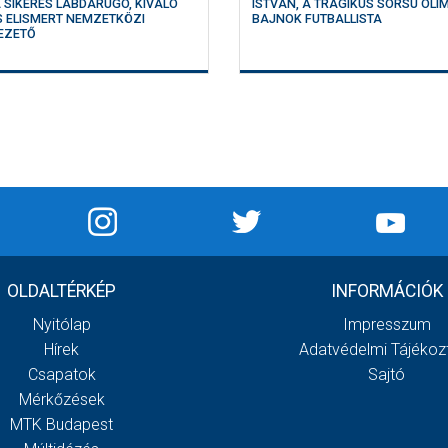
A SIKERES LABDARÚGÓ, KIVÁLÓ
ISTVÁN, A TRAGIKUS SORSÚ OLIM
S ELISMERT NEMZETKÖZI
BAJNOK FUTBALLISTA
EZETŐ
OLDALTÉRKÉP
INFORMÁCIÓK
Nyitólap
Impresszum
Hírek
Adatvédelmi Tájékoz
Csapatok
Sajtó
Mérkőzések
MTK Budapest