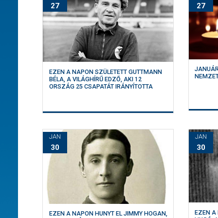
27
27
JANUÁR
EZEN A NAPON SZÜLETETT GUTTMANN
NEMZET
BÉLA, A VILÁGHÍRŰ EDZŐ, AKI 12
ORSZÁG 25 CSAPATÁT IRÁNYÍTOTTA
JAN
JAN
30
30
EZEN A
EZEN A NAPON HUNYT EL JIMMY HOGAN,