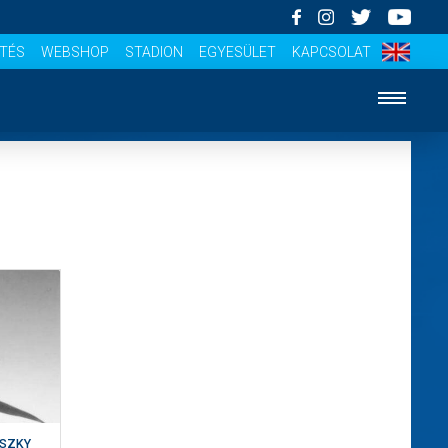
ÍTÉS
WEBSHOP
STADION
EGYESÜLET
KAPCSOLAT
DSZKY