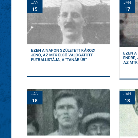
JAN
JAN
15
17
EZEN A NAPON SZÜLETETT KÁROLY
EZEN A
JENŐ, AZ MTK ELSŐ VÁLOGATOTT
ENDRE,
FUTBALLISTÁJA, A "TANÁR ÚR"
AZ MTK
JAN
JAN
18
18