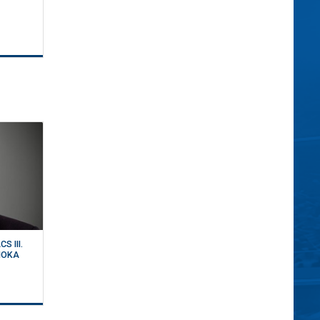
 III.
NOKA