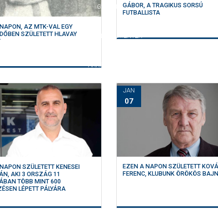
GÁBOR, A TRAGIKUS SORSÚ
GALÉRIA
FUTBALLISTA
 NAPON, AZ MTK-VAL EGY
DŐBEN SZÜLETETT HLAVAY
SZURKOLÓI ÉLMÉNYEK
Y
AKKREDITÁCIÓ
JAN
07
EZEN A NAPON SZÜLETETT KOVÁCS
 NAPON SZÜLETETT KENESEI
FERENC, KLUBUNK ÖRÖKÖS BAJ
ÁN, AKI 3 ORSZÁG 11
ÁBAN TÖBB MINT 600
ÉSEN LÉPETT PÁLYÁRA