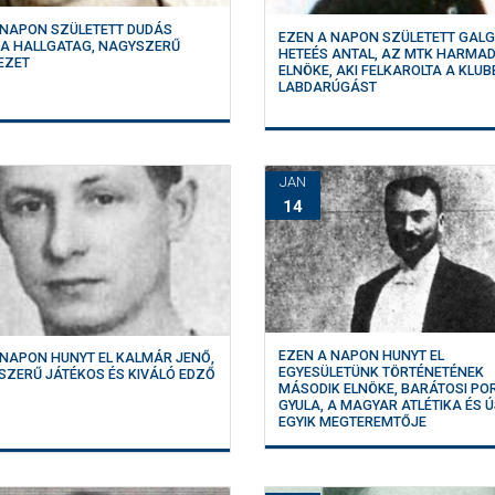
 NAPON SZÜLETETT DUDÁS
EZEN A NAPON SZÜLETETT GALG
 A HALLGATAG, NAGYSZERŰ
HETEÉS ANTAL, AZ MTK HARMAD
EZET
ELNÖKE, AKI FELKAROLTA A KLU
LABDARÚGÁST
JAN
14
EZEN A NAPON HUNYT EL
 NAPON HUNYT EL KALMÁR JENŐ,
EGYESÜLETÜNK TÖRTÉNETÉNEK
SZERŰ JÁTÉKOS ÉS KIVÁLÓ EDZŐ
MÁSODIK ELNÖKE, BARÁTOSI PO
GYULA, A MAGYAR ATLÉTIKA ÉS 
EGYIK MEGTEREMTŐJE