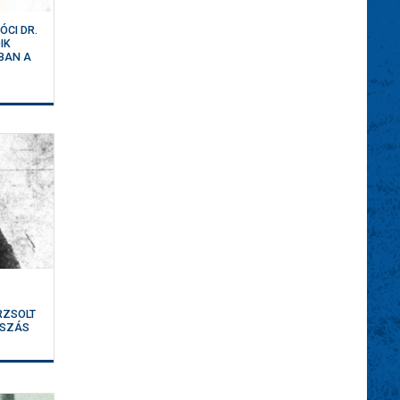
ÓCI DR.
IK
BBAN A
RZSOLT
ÚSZÁS