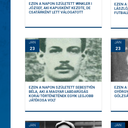
EZEN A NAPON SZÜLETETT WINKLER I
EZEN A 
JÓZSEF, AKI KAPUSKÉNT KEZDTE, DE
LÁSZLÓ
CSATÁRKÉNT LETT VÁLOGATOTT
FUTBAL
JAN
JAN
23
23
EZEN A NAPON SZÜLETETT SEBESTYÉN
EZEN A
BÉLA, AKI A MAGYAR LABDARÚGÁS
GYÖRGY
KORAI TÖRTÉNETÉNEK EGYIK LEGJOBB
GÓLZS
JÁTÉKOSA VOLT
JAN
JAN