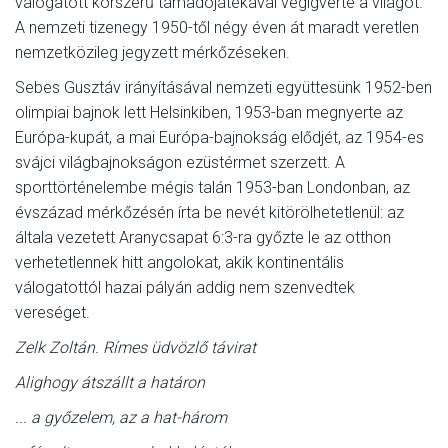
válogatott korszerű támadójátékával végigverte a világot.
A nemzeti tizenegy 1950-től négy éven át maradt veretlen
nemzetközileg jegyzett mérkőzéseken.
Sebes Gusztáv irányításával nemzeti együttesünk 1952-ben
olimpiai bajnok lett Helsinkiben, 1953-ban megnyerte az
Európa-kupát, a mai Európa-bajnokság elődjét, az 1954-es
svájci világbajnokságon ezüstérmet szerzett. A
sporttörténelembe mégis talán 1953-ban Londonban, az
évszázad mérkőzésén írta be nevét kitörölhetetlenül: az
általa vezetett Aranycsapat 6:3-ra győzte le az otthon
verhetetlennek hitt angolokat, akik kontinentális
válogatottól hazai pályán addig nem szenvedtek
vereséget.
Zelk Zoltán. Rímes üdvözlő távirat
Alighogy átszállt a határon
... a győzelem, az a hat-három