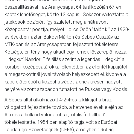
összeállításával - az Aranycsapat 64 találkozóján 67-en
kaptak lehetőséget, közte 12 kapus. Sokszor változtatta a
játékosok pozícióit, így született meg a hátravont
középcsatár posztja, melyet Holics Ödön "talált ki" az 1920-
as években, aztán Bukovi Márton és Sebes Gusztáv az
MTK-ban és az Aranycsapatban fejlesztett tökéletesre.
Kétségtelen tény, hogy akadt egy remek főszereplő hozzá:
Hidegkuti Nándor. E felállás szerint a legendás Hidegkúti a
korabeli középcsatárokkal ellentétben az ellenfél kapujától
a megszokottnál jóval távolabb helyezkedett el, kivonva a
kapu előteréből a középhátvédet, akinek üresen hagyott
helyére viszont szabadon futhatott be Puskás vagy Kocsis.
A Sebes által alkalmazott 4-2-4-es taktikáját a brazil
válogatott fejlesztette tovább, a hetvenes évek elején az
Ajax és a holland válogatott a „totális futballban”
tökéletesítette. 1954-ben alapító tagja volt az Európai
Labdarúgó Szövetségnek (UEFA), amelyben 1960-ig