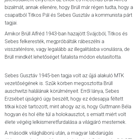
bizalmát, annak ellenére, hogy Brüll már régen tudta, hogy a
csapatból Titkos Pál és Sebes Gusztáv a kommunista párt
tagjai.
Amikor Brüll Alfréd 1943-ban hazajött Svájcból, Titkos és
Sebes felkeresték, megpróbálták rábeszélni a
visszatérésre, vagy legalább az illegalitásba vonulásra, de
Brüll mindkét lehetőséget fatalista módon elutasította.
Sebes Gusztáv 1945-ben tagja volt az űjjá alakuló MTK
vezetőségének is. Szűk körben megosztotta Brüll
auschwitzi halálának körülményeit. Erről lánya, Sebes
Erzsébet újságíró úgy beszélt, hogy ez édesapja féltett
titkai közé tartozott, mint ahogy az is, hogy Guttmann Béla
hogyan és hol élte túl a holokausztot, s emiatt miért volt
élete végéig lelkiismeretfurdalása a világjáró mesternek.
A második világháború után, a magyar labdarúgás