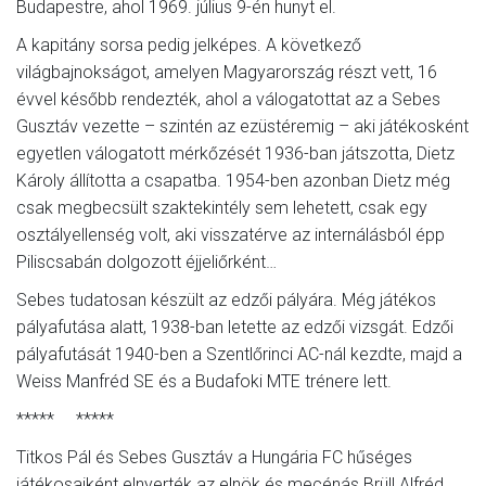
Budapestre, ahol 1969. július 9-én hunyt el.
A kapitány sorsa pedig jelképes. A következő
világbajnokságot, amelyen Magyarország részt vett, 16
évvel később rendezték, ahol a válogatottat az a Sebes
Gusztáv vezette – szintén az ezüstéremig – aki játékosként
egyetlen válogatott mérkőzését 1936-ban játszotta, Dietz
Károly állította a csapatba. 1954-ben azonban Dietz még
csak megbecsült szaktekintély sem lehetett, csak egy
osztályellenség volt, aki visszatérve az internálásból épp
Piliscsabán dolgozott éjjeliőrként…
Sebes tudatosan készült az edzői pályára. Még játékos
pályafutása alatt, 1938-ban letette az edzői vizsgát. Edzői
pályafutását 1940-ben a Szentlőrinci AC-nál kezdte, majd a
Weiss Manfréd SE és a Budafoki MTE trénere lett.
***** *****
Titkos Pál és Sebes Gusztáv a Hungária FC hűséges
játékosaiként elnyerték az elnök és mecénás Brüll Alfréd