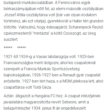
budapesti munkáscsaládban. A Ferencváros egyik
bérkaszárnyájában nőtt fel, az elemi második osztályában
József Attila osztálytársa volt (bár van olyan irodalom
történész, aki ezt vitatja), gyerekkorát a Haller téri grundon
töltötte. Valószínű, hogy édesapjáról, Scharenpeck Rezső
cipészmesterről "mintázta" a költő Csoszogit, az öreg
susztert.
***** *****
1921-től 1924-ig a Vasas labdarúgója volt. 1925-ben
Franciaországba ment dolgozni, ahol kis csapatoknál
szerepelt a Francia Munkás Sportszövetség
bajnokságában, 1926-1927-ben a Renault gyár csapatát
erősítette. 1927-ben tért haza, s a MOM játékosa lett, ahol
csapattársa volt Toldi Géza.
Aztán átigazolt a Hungária FC-hez. A csapat intézőjének
javaslatára magyarosította nevét Sebesre, amit a
belügyminiszter 1934. június 8-án engedélyezett