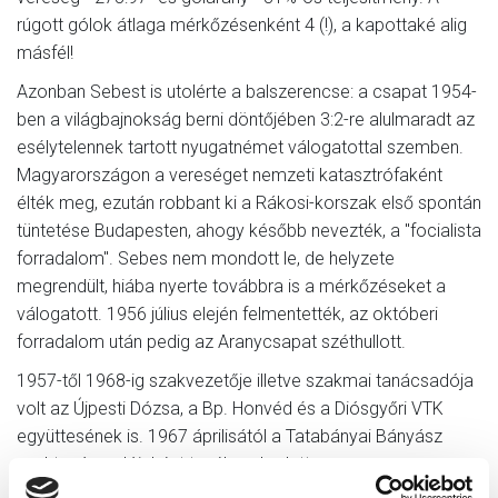
rúgott gólok átlaga mérkőzésenként 4 (!), a kapottaké alig
másfél!
Azonban Sebest is utolérte a balszerencse: a csapat 1954-
ben a világbajnokság berni döntőjében 3:2-re alulmaradt az
esélytelennek tartott nyugatnémet válogatottal szemben.
Magyarországon a vereséget nemzeti katasztrófaként
élték meg, ezután robbant ki a Rákosi-korszak első spontán
tüntetése Budapesten, ahogy később nevezték, a "focialista
forradalom". Sebes nem mondott le, de helyzete
megrendült, hiába nyerte továbbra is a mérkőzéseket a
válogatott. 1956 július elején felmentették, az októberi
forradalom után pedig az Aranycsapat széthullott.
1957-től 1968-ig szakvezetője illetve szakmai tanácsadója
volt az Újpesti Dózsa, a Bp. Honvéd és a Diósgyőri VTK
együttesének is. 1967 áprilisától a Tatabányai Bányász
szaktanácsadójaként tevékenykedett.