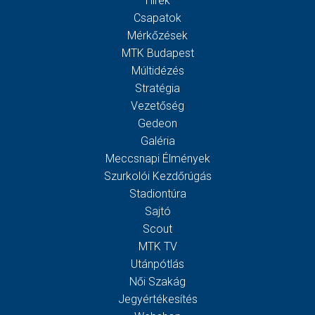
Hírek
Csapatok
Mérkőzések
MTK Budapest
Múltidézés
Stratégia
Vezetőség
Gedeon
Galéria
Meccsnapi Élmények
Szurkolói Kezdőrúgás
Stadiontúra
Sajtó
Scout
MTK TV
Utánpótlás
Női Szakág
Jegyértékesítés