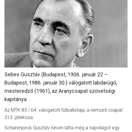
MÉRKŐZÉSEK
KLUB
GALÉRIA
SZURKOLÓI ÉLMÉNYEK
AKKREDITÁCIÓ
Sebes Gusztáv (Budapest, 1906. január 22 –
Budapest, 1986. január 30.) válogatott labdarúgó,
mesteredző (1961), az Aranycsapat szövetségi
kapitánya.
Az MTK 83 / 64. válogatott futballistája, a nemzeti csapat
313. játékosa.
Scharenpeck Gusztáv néven látta meg a napvilágot egy