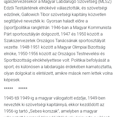
újjászervezésekor a Magyar Labdarúgó Szövetség (MLSZ)
Edzői Testületének elnökévé választották, és szövetségi
edzőnek, Gallowich Tibor szövetségi kapitány közvetlen
segítőjévé nevezték ki. Gyorsan haladt előre a
(sport)politikai ranglétrán: 1946-ban a Magyar Kommunista
Párt sportosztályán dolgozott, 1947 és 1950 között a
Szakszervezetek Országos Tanácsának sportosztályát
vezette. 1948-1951 között a Magyar Olimpiai Bizottság
elnöke, 1950-1956 között az Országos Testnevelési és
Sportbizottság elnökhelyettese volt. Politikai befolyását a
sport, és különösen a labdarúgás érdekében kamatoztatta,
olyan dolgokat is elintézett, amikre mások nem lettek volna
képesek.
***** *****
1945-től 1949-ig a magyar válogatott edzője, 1949-ben
nevezték ki szövetségi kapitánnyá, ekkor kezdődött az
1956-ig tartó „Sebes-korszak”, amelyben a magyar