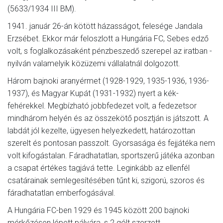
(5633/1934 III BM).
1941. január 26-án kötött házasságot, felesége Jandala
Erzsébet. Ekkor már feloszlott a Hungária FC, Sebes edző
volt, s foglalkozásaként pénzbeszedő szerepel az iratban -
nyilván valamelyik közüzemi vállalatnál dolgozott.
Három bajnoki aranyérmet (1928-1929, 1935-1936, 1936-
1937), és Magyar Kupát (1931-1932) nyert a kék-
fehérekkel. Megbízható jobbfedezet volt, a fedezetsor
mindhárom helyén és az összekötő posztján is játszott. A
labdát jól kezelte, ügyesen helyezkedett, határozottan
szerelt és pontosan passzolt. Gyorsasága és fejjátéka nem
volt kifogástalan. Fáradhatatlan, sportszerű játéka azonban
a csapat értékes tagjává tette. Leginkább az ellenfél
csatárainak semlegesítésében tűnt ki, szigorú, szoros és
fáradhatatlan emberfogásával.
A Hungária FC-ben 1929 és 1945 között 200 bajnoki
mérkőzésen lépett pályára, s 2 gólt szerzett.