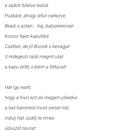
a rádiót fülelve lestük
Puskást, ahogy lefut cselezve,
Bead, s aztán... haj, balszerencse!
Kocsis fejes kapufára
Csattan, de jő Bozsik s bevágja!
S Hidegkúti talál megint utat
a kapu előtt, s benn a féltucat!
Hát így esett,
hogy a hívó szó és magam jókedve
a hat-háromról most verset írat,
indulj hát, szállj te rímes
üdvüzlő távirat: