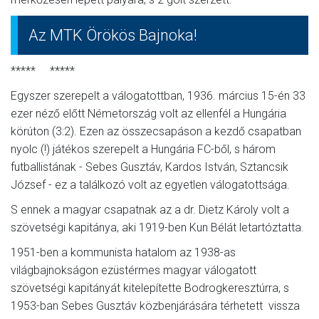
Az MTK Örökös Bajnoka!
***** *****
Egyszer szerepelt a válogatottban, 1936. március 15-én 33
ezer néző előtt Németország volt az ellenfél a Hungária
körúton (3:2). Ezen az összecsapáson a kezdő csapatban
nyolc (!) játékos szerepelt a Hungária FC-ből, s három
futballistának - Sebes Gusztáv, Kardos István, Sztancsik
József - ez a találkozó volt az egyetlen válogatottsága.
S ennek a magyar csapatnak az a dr. Dietz Károly volt a
szövetségi kapitánya, aki 1919-ben Kun Bélát letartóztatta.
1951-ben a kommunista hatalom az 1938-as
világbajnokságon ezüstérmes magyar válogatott
szövetségi kapitányát kitelepítette Bodrogkeresztúrra, s
1953-ban Sebes Gusztáv közbenjárására térhetett vissza