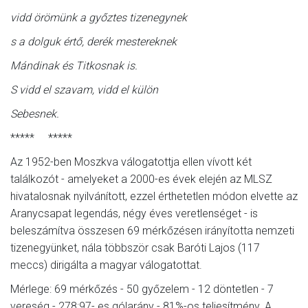
vidd örömünk a győztes tizenegynek
s a dolguk értő, derék mestereknek
Mándinak és Titkosnak is.
S vidd el szavam, vidd el külön
Sebesnek.
***** *****
Az 1952-ben Moszkva válogatottja ellen vívott két
találkozót - amelyeket a 2000-es évek elején az MLSZ
hivatalosnak nyilvánított, ezzel érthetetlen módon elvette az
Aranycsapat legendás, négy éves veretlenséget - is
beleszámítva összesen 69 mérkőzésen irányította nemzeti
tizenegyünket, nála többször csak Baróti Lajos (117
meccs) dirigálta a magyar válogatottat.
Mérlege: 69 mérkőzés - 50 győzelem - 12 döntetlen - 7
vereség - 278:97- es gólarány - 81%-os teljesítmény. A