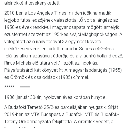
alelnökként tevékenykedett.
2010-ben a Los Angeles Times minden idők harmadik
legjobb futballedzőjének választotta: „Ő volt a lángész az
1950-es évek rendkívüli magyar csapata mögött, amelyik
ezüstérmet szerzett az 1954-es svájci világbajnokságon. A
válogatott az ő irányításával 32 egymást követő
mérkőzésen veretlen tudott maradni. Sebes a 4-2-4-es
felállás alkalmazásának úttörője és a világhírű holland edző,
Rinus Michels előfutára volt” - szólt az indoklás.
Pályafutásáról két könyvet írt, A magyar labdarúgás (1955)
és Örömök és csalódások (1985) címmel.
***** *****
1986. január 30-án, nyolcvan éves korában hunyt el.
A Budafoki Temető 25/2-es parcellájában nyugszik. Sírját
2019-ben az MTK Budapest, a Budafoki MTE és Budafok-
Tétény Önkormányzata felújíttatta. A síremlék védett, a