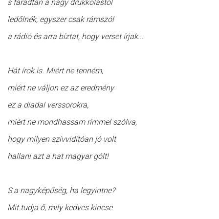
s fáradtan a nagy drukkolástól
ledőlnék, egyszer csak rámszól
a rádió és arra bíztat, hogy verset írjak...
Hát írok is. Miért ne tenném,
miért ne váljon ez az eredmény
ez a diadal verssorokra,
miért ne mondhassam rímmel szólva,
hogy milyen szívvidítóan jó volt
hallani azt a hat magyar gólt!
S a nagyképűség, ha legyintne?
Mit tudja ő, mily kedves kincse