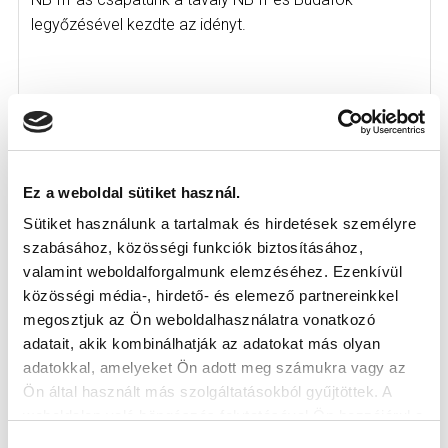
legyőzésével kezdte az idényt.
Ez a weboldal sütiket használ.
Sütiket használunk a tartalmak és hirdetések személyre
KÖVETKEZŐ MÉRKŐZÉS
szabásához, közösségi funkciók biztosításához,
2026-08-07 17:30
valamint weboldalforgalmunk elemzéséhez. Ezenkívül
ÚJ HIDEGKUTI NÁNDOR STADION
közösségi média-, hirdető- és elemező partnereinkkel
megosztjuk az Ön weboldalhasználatra vonatkozó
adatait, akik kombinálhatják az adatokat más olyan
VS
adatokkal, amelyeket Ön adott meg számukra vagy az
Ön által használt más szolgáltatásokból gyűjtöttek. A
weboldalon való böngészés folytatásával Ön hozzájárul a
MTK BUDAPEST
PUSKÁS AKADÉMIA FC
sütik használatához.
Hozzájárulás