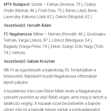
MTK Budapest:
Szolár – Farkas (Anokye, 79.), Csányi,
Onder (Molnár, 46.), Földi (Vas, 75.), Béres, Lépő, Bene,
Laveczky, Kákonyi (Jádi, 62.), Csikós (Nógrádi, 62.)
Vezetőedző: Horváth Ádám
FC Nagykanizsa:
Mikler – Nemes (Horváth, 46.), Godzsajev-
Telmán, Varga (János, 87.), Lőrincz (Medgyesi, 54.),
Baglady (Varga Péter, 74.), Ekker, Szanyi, Eckl, Nagy (Tóth,
74.), Vékony
Vezetőedző: Gabala Krisztián
NB III-as együttesünk a bajnokság 30. fordulójában a
listavezető, feljutásért küzdő Nagykanizsa otthonában
lépett pályára.
A küzdelmes meccsen Ekker Milán révén a Nagykanizsa
szerzett vezetést az első félidő végén, amit meg is tartott a
találkozó végéig. A hazaiak ezzel bezsebelték a bajnoki
címet, míg mi a hatodik helyen zártuk a pontvadászatot.