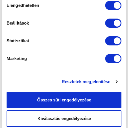
Elengedhetetlen
MTK BUDAPEST HÍRLEVÉL
kiválasztása
Ne maradjon le egy eseményről sem! Iratkozzon fel ingyenes
hírlevelünkre:
Beállítások
Statisztikai
Marketing
Elfogadom az
Adatvédelmi tájékoztatót
!
FELIRATKOZOM
Részletek megjelenítése
SZPONZOROK
Összes süti engedélyezése
Kiválasztás engedélyezése