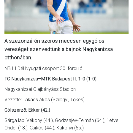
MÉRKŐZÉSEK
KLUB
GALÉRIA
A szezonzárón szoros meccsen egygólos
SZURKOLÓI ÉLMÉNYEK
vereséget szenvedtünk a bajnok Nagykanizsa
AKKREDITÁCIÓ
otthonában.
NB III Dél Nyugati csoport 30. forduló
FC Nagykanizsa–MTK Budapest II. 1-0 (1-0)
Nagykanizsai Olajbányász Stadion
Vezette: Takács Ákos (Szilágyi, Tőkés)
Gólszerző: Ekker (42.)
Sárga lap: Vékony (44.), Godzsajev-Telmán (64.), illetve
Onder (18.), Csikós (44.), Kákonyi (55.)