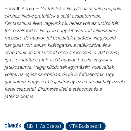
Horváth Ádám: –
Gratulálok a Nagykanizsának a bajnoki
címhez, illetve gratulálok a saját csapatomnak.
Fantasztikus éven vagyunk túl, nehéz volt az utolsó hét,
tele érzelmekkel. Nagyon nagy kihívás volt felkészülni a
meccsre, de nagyon jól beleálltak a srácok. Nagyszerű
hangulat volt, sokan kilátogattak a találkozóra, és a
csapatunk óriásit küzdött ezen a meccsen is. Azt érzem,
igazi csapattá értünk, ezért nagyon büszke vagyok a
játékosaimra. Végig küzdöttek egymásért. motiváltak
voltak az egész szezonban, és jól is futballoztak. Úgy
gondolom, nagyszerű teljesítmény ez a hatodik hely ezzel a
fiatal csapattal. Elismerés illeti a stábomat és a
játékosokat is.
CÍMKÉK:
NB III-As Csapat
MTK Budapest II