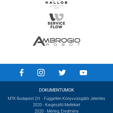
DOKUMENTUMOK
MTK Budapest Zrt. - Független Könyvvizsgálói Jelentés
2020 - Kiegészítő Melléklet
2020 - Mérleg, Eredmény