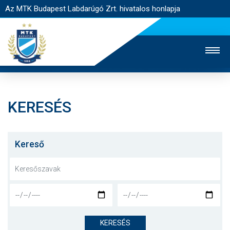
Az MTK Budapest Labdarúgó Zrt. hivatalos honlapja
KERESÉS
MTK TV
UTÁNPÓTLÁS
NŐI SZAKÁG
JEGYÉRTÉKESÍTÉS
WEBSHOP
STADION
Kereső
EGYESÜLET
KAPCSOLAT
NYITÓLAP
HÍREK
KERESÉS
CSAPATOK