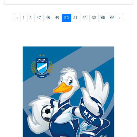
‹
1
2
47
48
49
50
51
52
53
65
66
›