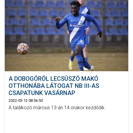
A DOBOGÓRÓL LECSÚSZÓ MAKÓ
OTTHONÁBA LÁTOGAT NB III-AS
CSAPATUNK VASÁRNAP
2022-03-12 08:56:50
A találkozó március 13-án 14 órakor kezdődik.