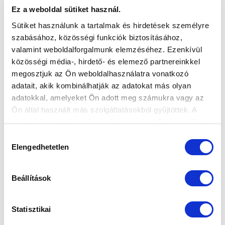
Ez a weboldal sütiket használ.
Sütiket használunk a tartalmak és hirdetések személyre
szabásához, közösségi funkciók biztosításához,
valamint weboldalforgalmunk elemzéséhez. Ezenkívül
közösségi média-, hirdető- és elemező partnereinkkel
KANTA JÓZSEF: "A SZÜNETBEN
megosztjuk az Ön weboldalhasználatra vonatkozó
KIJAVÍTOTTUK A HIBÁKAT"
adatait, akik kombinálhatják az adatokat más olyan
2022-03-20 02:22:17
adatokkal, amelyeket Ön adott meg számukra vagy az
NB III-as csapatunk vezetőedzője értékelte a Vác ellen
Ön által használt más szolgáltatásokból gyűjtöttek. A
3-0-ra megnyert mérkőzést.
weboldalon való böngészés folytatásával Ön hozzájárul a
sütik használatához.
Hozzájárulás
Elengedhetetlen
kiválasztása
Beállítások
Statisztikai