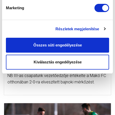
Marketing
Részletek megjelenítése
KANTA JÓZSEF: AZ ELSŐ JÁTÉKRÉSSZEL
Összes süti engedélyezése
NAGYON ELÉGEDETLEN VOLTAM, A
MÁSODIK FÉLIDŐ MÁR JOBBAN NÉZETT
Kiválasztás engedélyezése
KI”
2022-03-14 11:20:27
NB III-as csapatunk vezetőedzője értékelte a Makó FC
otthonában 2-0-ra elveszített bajnoki mérkőzést.