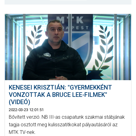
MÉRKŐZÉSEK
KLUB
GALÉRIA
SZURKOLÓI ÉLMÉNYEK
AKKREDITÁCIÓ
KENESEI KRISZTIÁN: "GYERMEKKÉNT
VONZOTTAK A BRUCE LEE-FILMEK"
(VIDEÓ)
2022-03-23 12:01:51
Bővített verzió: NB III-as csapatunk szakmai stábjának
tagja osztott meg kulisszatitkokat pályautásáról az
MTK TV-nek.