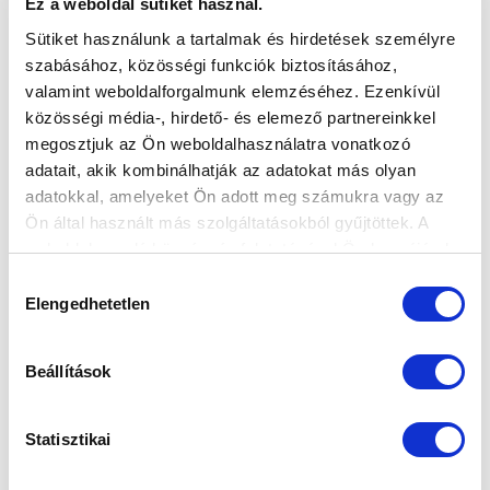
Ez a weboldal sütiket használ.
Sütiket használunk a tartalmak és hirdetések személyre
szabásához, közösségi funkciók biztosításához,
COSTANTINO: „TISZTELJÜK AZ
valamint weboldalforgalmunk elemzéséhez. Ezenkívül
ELLENFELET, DE GYŐZNI MEGYÜNK
közösségi média-, hirdető- és elemező partnereinkkel
FEHÉRVÁRRA” (VIDEÓ)
megosztjuk az Ön weboldalhasználatra vonatkozó
2021-08-27 16:37:36
adatait, akik kombinálhatják az adatokat más olyan
Vezetőedzőnket, Giovanni Costantinót kérdeztük az
adatokkal, amelyeket Ön adott meg számukra vagy az
eddigi meccsekről, valamint a hétvégi fordulóról.
Ön által használt más szolgáltatásokból gyűjtöttek. A
weboldalon való böngészés folytatásával Ön hozzájárul a
sütik használatához.
Hozzájárulás
Elengedhetetlen
kiválasztása
Beállítások
Statisztikai