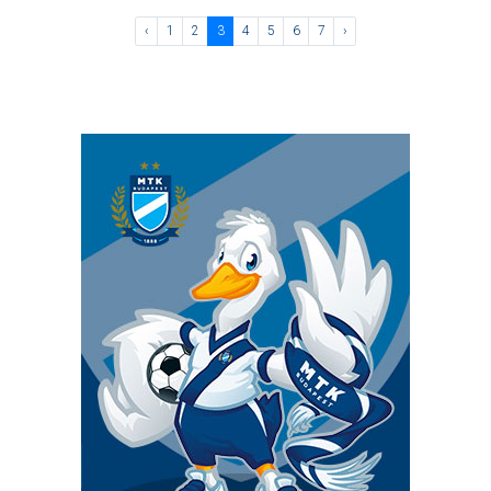
‹
1
2
3
4
5
6
7
›