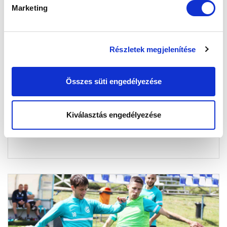
Marketing
Részletek megjelenítése
VARJU: „PRÓBÁLOM MEGHÁLÁLNI A
BIZALMAT” (VIDEÓ)
Összes süti engedélyezése
2021-08-26 16:37:37
Varju Benedeket kérdeztük az első néhány fordulóról és
a Fehérvár elleni hétvégi meccsről.
Kiválasztás engedélyezése