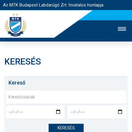
Az MTK Budapest Labdarúgó Zrt. hivatalos honlapja
KERESÉS
MTK TV
UTÁNPÓTLÁS
NŐI SZAKÁG
JEGYÉRTÉKESÍTÉS
WEBSHOP
STADION
Kereső
EGYESÜLET
KAPCSOLAT
NYITÓLAP
HÍREK
KERESÉS
CSAPATOK