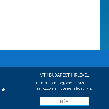
MTK BUDAPEST HÍRLEVÉL
Ne maradjon le egy eseményről sem!
Iratkozzon fel ingyenes hírlevelünkre:
tató