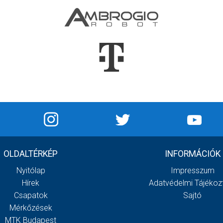
OLDALTÉRKÉP
INFORMÁCIÓK
Nyitólap
Impresszum
Hírek
Adatvédelmi Tájékoz
Csapatok
Sajtó
Mérkőzések
MTK Budapest