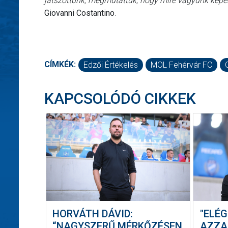
játszottunk, megmutattuk, hogy mire vagyunk képese
Giovanni Costantino
.
CÍMKÉK:
Edzői Értékelés
MOL Fehérvár FC
KAPCSOLÓDÓ CIKKEK
HORVÁTH DÁVID:
"ELÉ
“NAGYSZERŰ MÉRKŐZÉSEN
AZZA