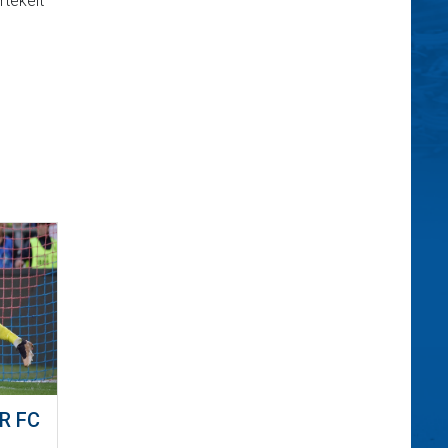
rtékelt
R FC