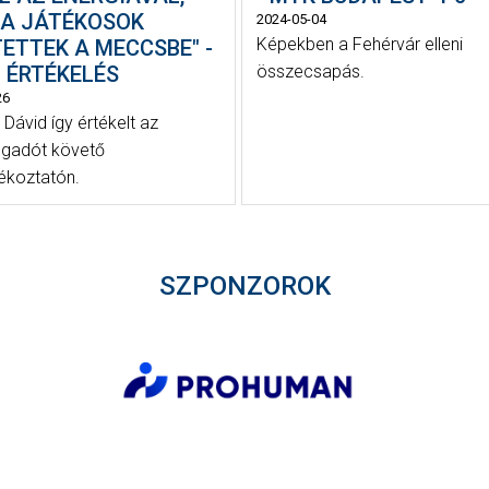
 A JÁTÉKOSOK
2024-05-04
Képekben a Fehérvár elleni
ETTEK A MECCSBE" -
 ÉRTÉKELÉS
összecsapás.
26
 Dávid így értékelt az
ngadót követő
jékoztatón.
SZPONZOROK