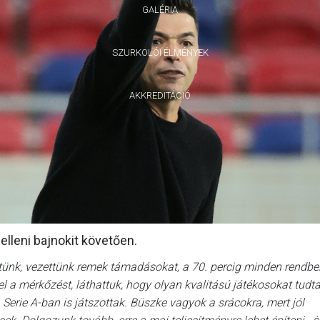
GALÉRIA
SZURKOLÓI ÉLMÉNYEK
AKKREDITÁCIÓ
lleni bajnokit követően.
ztünk, vezettünk remek támadásokat, a 70. percig minden rendben
el a mérkőzést, láthattuk, hogy olyan kvalitású játékosokat tudt
Serie A-ban is játszottak. Büszke vagyok a srácokra, mert jól