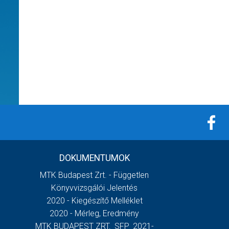
DOKUMENTUMOK
MTK Budapest Zrt. - Független
Könyvvizsgálói Jelentés
2020 - Kiegészítő Melléklet
2020 - Mérleg, Eredmény
MTK BUDAPEST ZRT._SFP_2021-