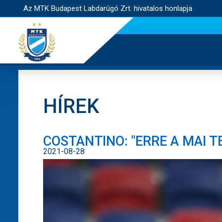
Az MTK Budapest Labdarúgó Zrt. hivatalos honlapja
HÍREK
COSTANTINO: "ERRE A MAI T
2021-08-28