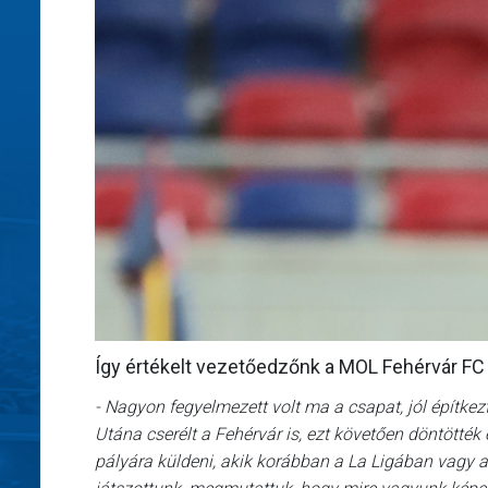
Így értékelt vezetőedzőnk a MOL Fehérvár FC e
- Nagyon fegyelmezett volt ma a csapat, jól építke
Utána cserélt a Fehérvár is, ezt követően döntötték 
pályára küldeni, akik korábban a La Ligában vagy a 