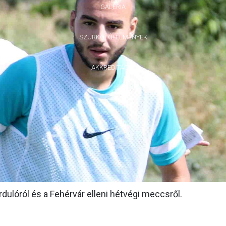
GALÉRIA
SZURKOLÓI ÉLMÉNYEK
AKKREDITÁCIÓ
ulóról és a Fehérvár elleni hétvégi meccsről.