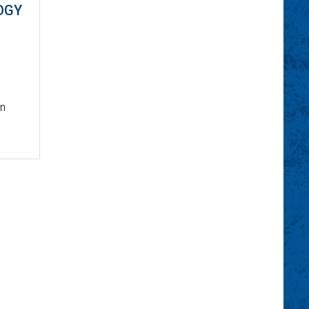
HOGY
án