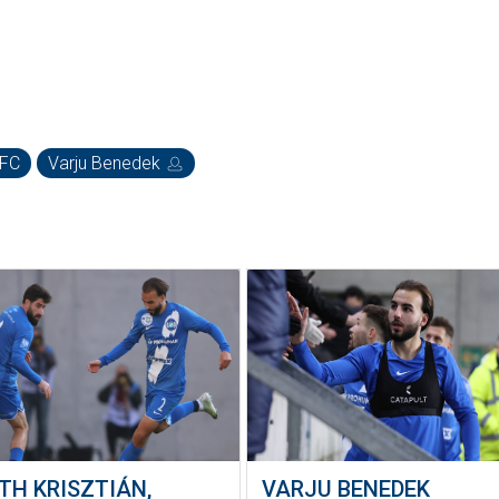
 FC
Varju Benedek
TH KRISZTIÁN,
VARJU BENEDEK