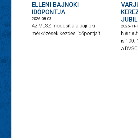
ELLENI BAJNOKI
VARJ
IDŐPONTJA
KEREZ
JUBIL
2026-08-03
Az MLSZ módosítja a bajnoki
2025-11-
Németh 
mérkőzések kezdési időpontjait.
is 100.
a DVSC e