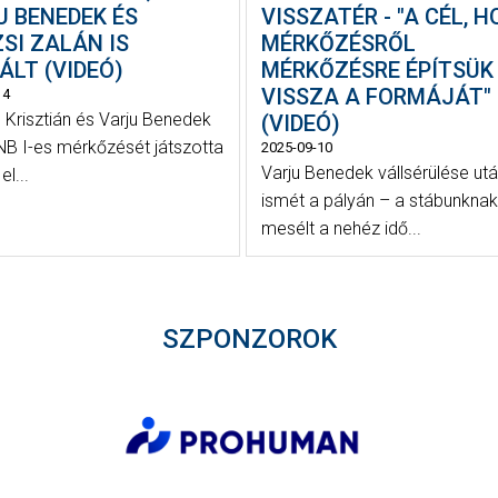
U BENEDEK ÉS
VISSZATÉR - "A CÉL, 
SI ZALÁN IS
MÉRKŐZÉSRŐL
ÁLT (VIDEÓ)
MÉRKŐZÉSRE ÉPÍTSÜK
VISSZA A FORMÁJÁT"
14
Krisztián és Varju Benedek
(VIDEÓ)
 NB I-es mérkőzését játszotta
2025-09-10
Varju Benedek vállsérülése ut
l...
ismét a pályán – a stábunknak
mesélt a nehéz idő...
SZPONZOROK