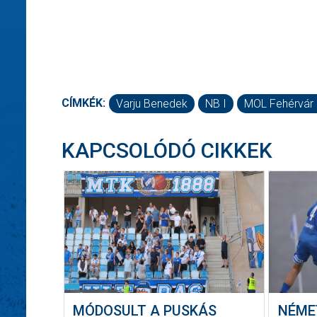
CÍMKÉK:
Varju Benedek
NB I
MOL Fehérvár
KAPCSOLÓDÓ CIKKEK
MÓDOSULT A PUSKÁS
NÉME