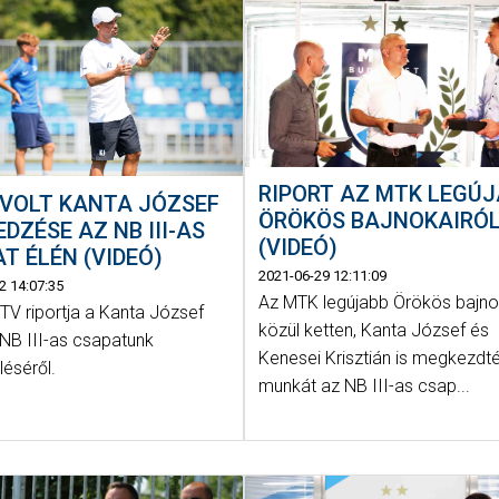
RIPORT AZ MTK LEGÚ
 VOLT KANTA JÓZSEF
ÖRÖKÖS BAJNOKAIRÓ
EDZÉSE AZ NB III-AS
(VIDEÓ)
T ÉLÉN (VIDEÓ)
2021-06-29 12:11:09
2 14:07:35
Az MTK legújabb Örökös bajno
TV riportja a Kanta József
közül ketten, Kanta József és
 NB III-as csapatunk
Kenesei Krisztián is megkezdt
léséről.
munkát az NB III-as csap...