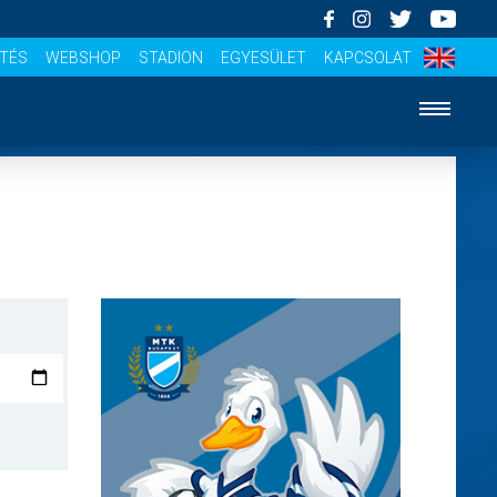
ÍTÉS
WEBSHOP
STADION
EGYESÜLET
KAPCSOLAT