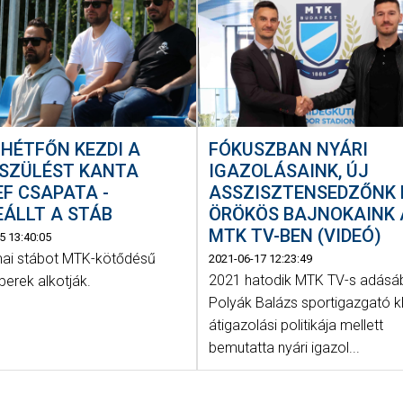
I: HÉTFŐN KEZDI A
FÓKUSZBAN NYÁRI
ÉSZÜLÉST KANTA
IGAZOLÁSAINK, ÚJ
F CSAPATA -
ASSZISZTENSEDZŐNK 
ÁLLT A STÁB
ÖRÖKÖS BAJNOKAINK 
MTK TV-BEN (VIDEÓ)
5 13:40:05
ai stábot MTK-kötődésű
2021-06-17 12:23:49
2021 hatodik MTK TV-s adásá
erek alkotják.
Polyák Balázs sportigazgató k
átigazolási politikája mellett
bemutatta nyári igazol...