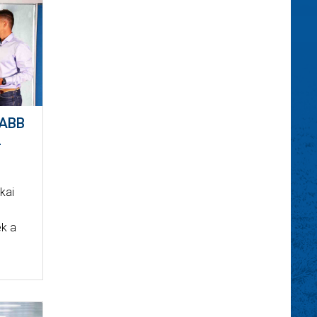
JABB
L
kai
ék a