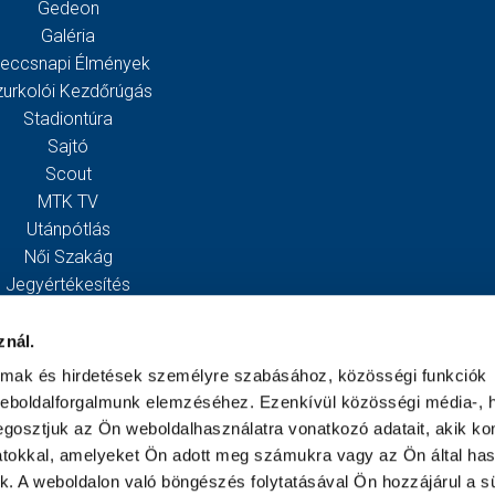
Gedeon
Galéria
eccsnapi Élmények
zurkolói Kezdőrúgás
Stadiontúra
Sajtó
Scout
MTK TV
Utánpótlás
Női Szakág
Jegyértékesítés
Webshop
Stadion
znál.
Egyesület
almak és hirdetések személyre szabásához, közösségi funkciók
Kapcsolat
weboldalforgalmunk elemzéséhez. Ezenkívül közösségi média-, h
gosztjuk az Ön weboldalhasználatra vonatkozó adatait, akik ko
atokkal, amelyeket Ön adott meg számukra vagy az Ön által ha
ek. A weboldalon való böngészés folytatásával Ön hozzájárul a sü