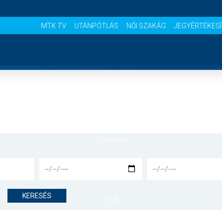
MTK TV
UTÁNPÓTLÁS
NŐI SZAKÁG
JEGYÉRTÉKES
NYITÓLAP
HÍREK
CSAPATOK
MÉRKŐZÉSEK
KERESÉS
KLUB