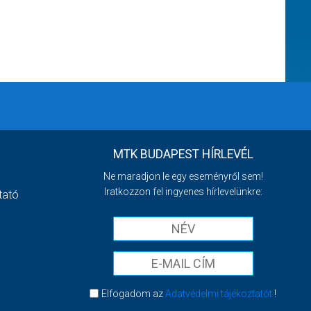
MTK BUDAPEST HÍRLEVÉL
Ne maradjon le egy eseményről sem!
Iratkozzon fel ingyenes hírlevelünkre:
tató
Elfogadom az
Adatvédelmi tájékoztatót
!