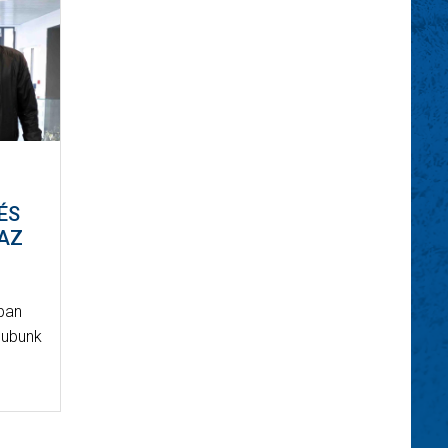
ÉS
AZ
ban
lubunk