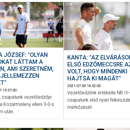
GALÉRIA
SZURKOLÓI ÉLMÉNYEK
AKKREDITÁCIÓ
 JÓZSEF: "OLYAN
KANTA: "AZ ELVÁRÁS
OKAT LÁTTAM A
ELSŐ EDZŐMECCSRE A
N, AMI SZERETNÉM,
VOLT, HOGY MINDENKI
 JELLEMEZZEN
HAJTSA KI MAGÁT"
T"
2021-07-03 16:52:03
1 15:57:00
Vezetőedzőnk értékelte NB III
 csapatunk vezetőedzője
csapatunk első nyári felkészülé
 a Kozármisleny elleni 3-0-s
mérkőzését.
m után.