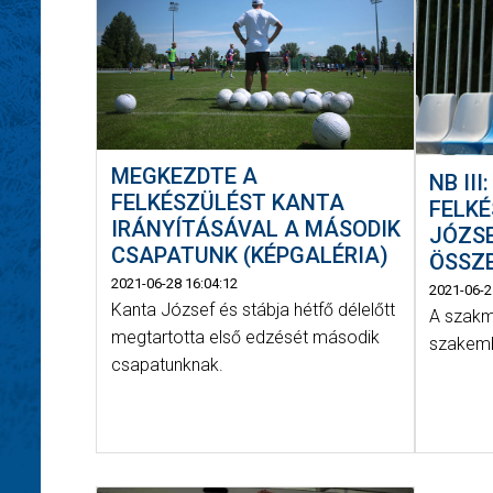
MEGKEZDTE A
NB II
FELKÉSZÜLÉST KANTA
FELK
IRÁNYÍTÁSÁVAL A MÁSODIK
JÓZSE
CSAPATUNK (KÉPGALÉRIA)
ÖSSZE
2021-06-28 16:04:12
2021-06-2
Kanta József és stábja hétfő délelőtt
A szakm
megtartotta első edzését második
szakemb
csapatunknak.