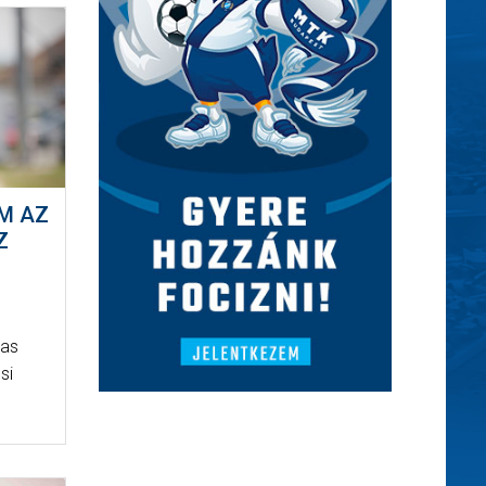
OM AZ
Z
-as
si