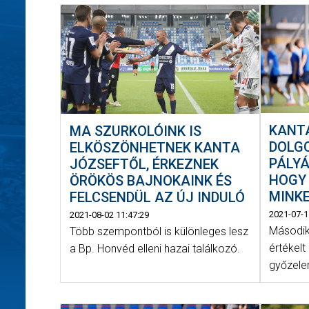
KANTA
MA SZURKOLÓINK IS
DOLG
ELKÖSZÖNHETNEK KANTA
PÁLYÁ
JÓZSEFTŐL, ÉRKEZNEK
HOGY
ÖRÖKÖS BAJNOKAINK ÉS
MINKE
FELCSENDÜL AZ ÚJ INDULÓ
2021-07-1
2021-08-02 11:47:29
Második
Több szempontból is különleges lesz
értékelt
a Bp. Honvéd elleni hazai találkozó.
győzele