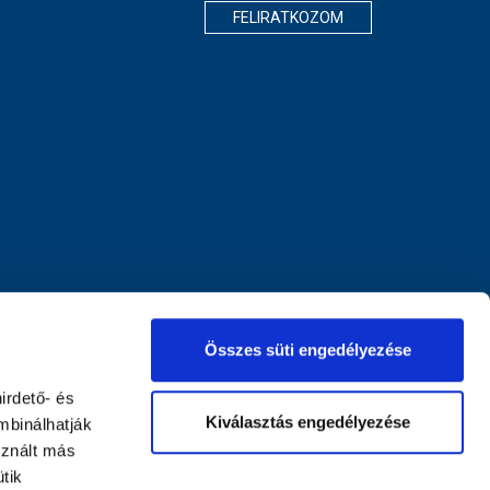
FELIRATKOZOM
Összes süti engedélyezése
irdető- és
Kiválasztás engedélyezése
mbinálhatják
sznált más
tik