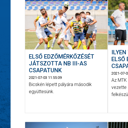
ILYEN
ELSŐ EDZŐMÉRKŐZÉSÉT
ELSŐ 
JÁTSZOTTA NB III-AS
CSAPA
CSAPATUNK
2021-07-0
2021-07-03 11:55:09
Az MTK 
Bicskén lépett pályára második
vezette
együttesünk.
felkészü