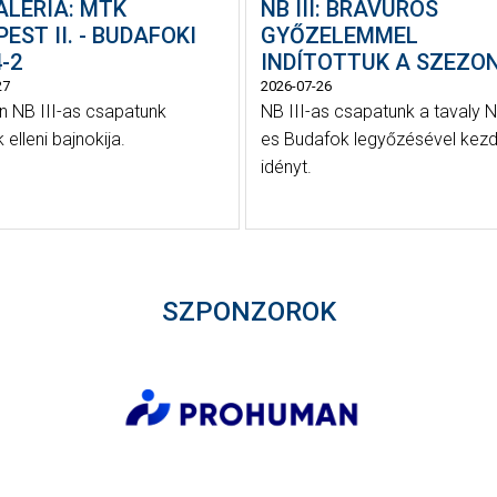
ALÉRIA: MTK
NB III: BRAVÚROS
EST II. - BUDAFOKI
GYŐZELEMMEL
-2
INDÍTOTTUK A SZEZO
27
2026-07-26
 NB III-as csapatunk
NB III-as csapatunk a tavaly N
elleni bajnokija.
es Budafok legyőzésével kezd
idényt.
SZPONZOROK