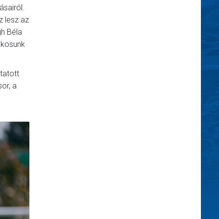
ásairól.
z lesz az
gh Béla
tékosunk
tatott
or, a