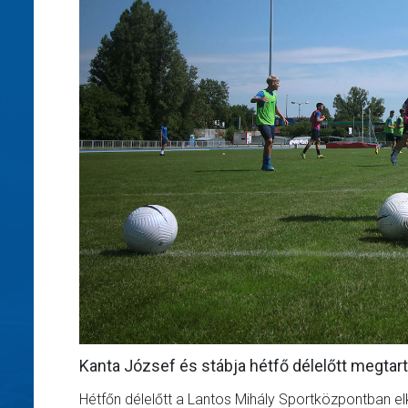
Kanta József és stábja hétfő délelőtt megta
Hétfőn délelőtt a Lantos Mihály Sportközpontban e