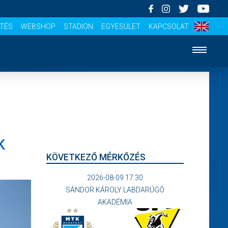
ÍTÉS
WEBSHOP
STADION
EGYESÜLET
KAPCSOLAT
K
KÖVETKEZŐ MÉRKŐZÉS
2026-08-09 17:30
SÁNDOR KÁROLY LABDARÚGÓ
AKADÉMIA