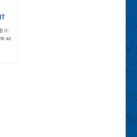
NT
B II-
te az