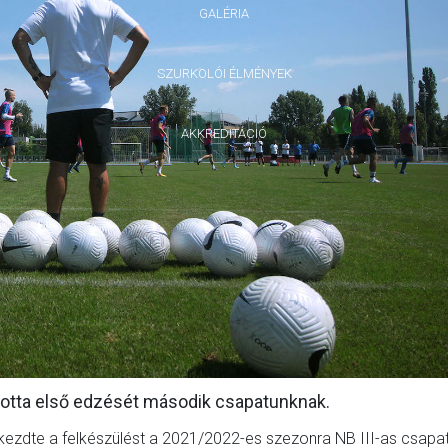
GALÉRIA
SZURKOLÓI ÉLMÉNYEK
AKKREDITÁCIÓ
rtotta első edzését második csapatunknak.
lkezdte a felkészülést a 2021/2022-es szezonra NB III-as csapa