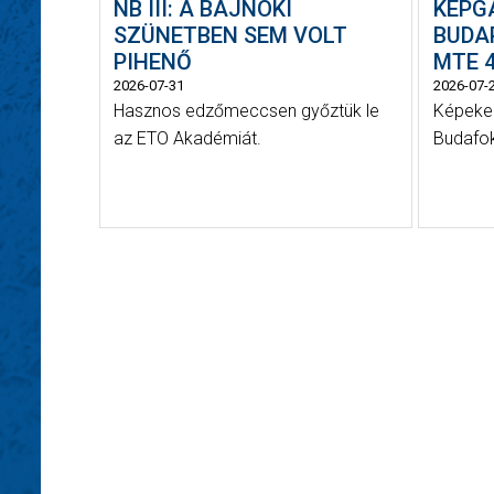
NB III: A BAJNOKI
KÉPG
SZÜNETBEN SEM VOLT
BUDAP
PIHENŐ
MTE 4
2026-07-31
2026-07-
Hasznos edzőmeccsen győztük le
Képeken
az ETO Akadémiát.
Budafok 