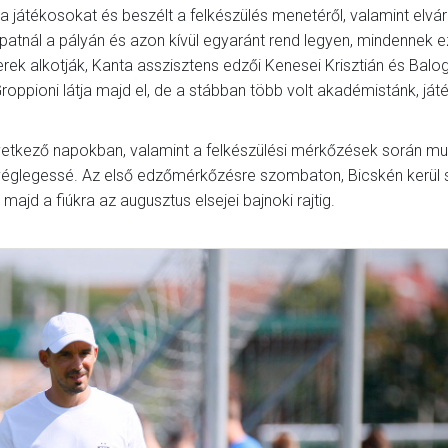
 játékosokat és beszélt a felkészülés menetéről, valamint elvár
atnál a pályán és azon kívül egyaránt rend legyen, mindennek e
k alkotják, Kanta asszisztens edzői Kenesei Krisztián és Balo
roppioni látja majd el, de a stábban több volt akadémistánk, já
övetkező napokban, valamint a felkészülési mérkőzések során mu
 véglegessé. Az első edzőmérkőzésre szombaton, Bicskén kerül s
majd a fiúkra az augusztus elsejei bajnoki rajtig.