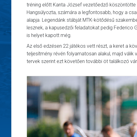
tréning előtt Kanta József vezetőedző köszöntötte a
Hangsúlyozta, számára a legfontosabb, hogy a csap
alapja. Legendánk stábját MTK-kötődésű szakembere
lesznek, a kapusedzői feladatokat pedig Federico G
is helyet kapott még.
Az első edzésen 22 játékos vett részt, a keret a k
teljesítmény révén folyamatosan alakul, majd válik
tervek szerint ezt követően további öt találkozó vár 