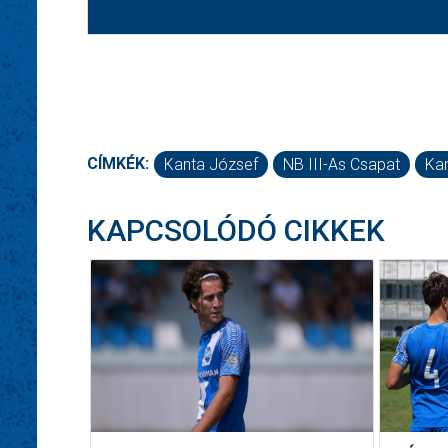
CÍMKÉK:
Kanta József
NB III-As Csapat
Ka
KAPCSOLÓDÓ CIKKEK