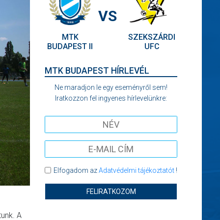
VS
MTK
SZEKSZÁRDI
BUDAPEST II
UFC
MTK BUDAPEST HÍRLEVÉL
Ne maradjon le egy eseményről sem!
Iratkozzon fel ingyenes hírlevelünkre:
Elfogadom az
Adatvédelmi tájékoztatót
!
FELIRATKOZOM
tunk. A