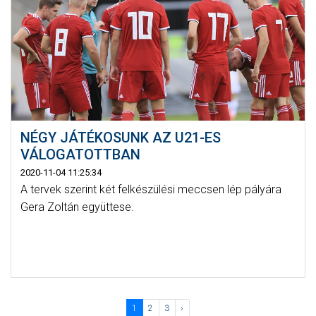
NÉGY JÁTÉKOSUNK AZ U21-ES
VÁLOGATOTTBAN
2020-11-04 11:25:34
A tervek szerint két felkészülési meccsen lép pályára
Gera Zoltán együttese.
1
2
3
›