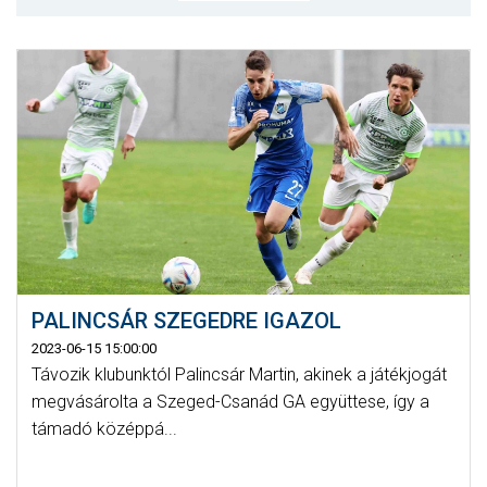
MÉRKŐZÉSEK
KLUB
GALÉRIA
SZURKOLÓI ÉLMÉNYEK
AKKREDITÁCIÓ
PALINCSÁR SZEGEDRE IGAZOL
2023-06-15 15:00:00
Távozik klubunktól Palincsár Martin, akinek a játékjogát
megvásárolta a Szeged-Csanád GA együttese, így a
támadó középpá...