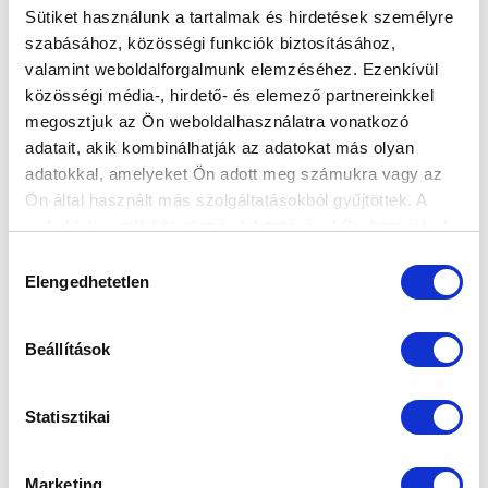
Sütiket használunk a tartalmak és hirdetések személyre
szabásához, közösségi funkciók biztosításához,
valamint weboldalforgalmunk elemzéséhez. Ezenkívül
PALINCSÁR: „EGY KICSI HIÁNYZOTT –
közösségi média-, hirdető- és elemező partnereinkkel
NEKEM ÉS A CSAPATNAK IS” (VIDEÓ)
megosztjuk az Ön weboldalhasználatra vonatkozó
2021-07-31 14:02:23
adatait, akik kombinálhatják az adatokat más olyan
Palincsár Martint kérdeztük a Gyirmót FC Győr elleni
adatokkal, amelyeket Ön adott meg számukra vagy az
találkozóról.
Ön által használt más szolgáltatásokból gyűjtöttek. A
weboldalon való böngészés folytatásával Ön hozzájárul a
sütik használatához.
Hozzájárulás
Elengedhetetlen
kiválasztása
Beállítások
Statisztikai
Marketing