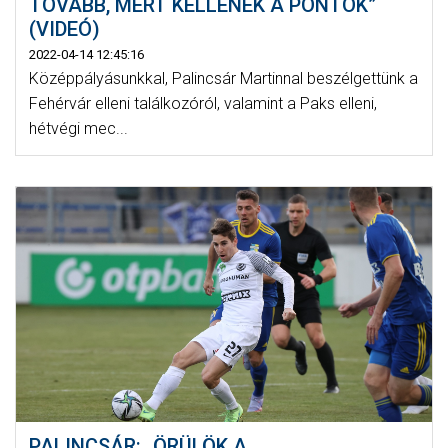
TOVÁBB, MERT KELLENEK A PONTOK”
(VIDEÓ)
2022-04-14 12:45:16
Középpályásunkkal, Palincsár Martinnal beszélgettünk a
Fehérvár elleni találkozóról, valamint a Paks elleni,
hétvégi mec...
PALINCSÁR: „ÖRÜLÖK A