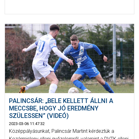
PALINCSÁR: „BELE KELLETT ÁLLNI A
MECCSBE, HOGY JÓ EREDMÉNY
SZÜLESSEN” (VIDEÓ)
2023-03-06 11:47:32
Középpályásunkat, Palincsár Martint kérdeztük a
Kozármisleny elleni győzelemről, valamint a DVTK elleni