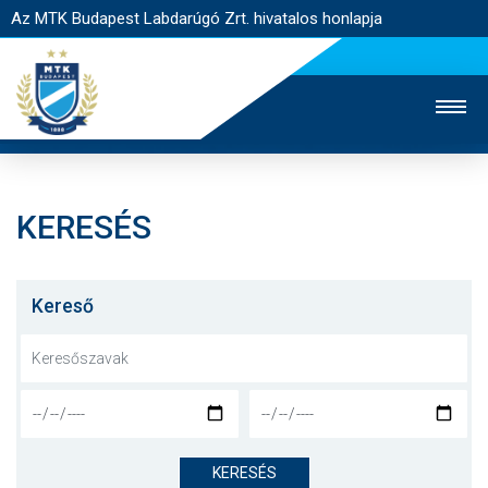
Az MTK Budapest Labdarúgó Zrt. hivatalos honlapja
KERESÉS
MTK TV
UTÁNPÓTLÁS
NŐI SZAKÁG
JEGYÉRTÉKESÍTÉS
WEBSHOP
STADION
Kereső
EGYESÜLET
KAPCSOLAT
NYITÓLAP
HÍREK
KERESÉS
CSAPATOK