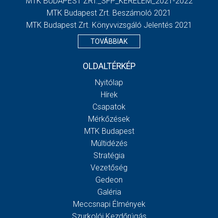
MTK BUDAPEST ZRT._SFP_KERELEM_2021-2022
MTK Budapest Zrt. Beszámoló 2021
MTK Budapest Zrt. Könyvvizsgáló Jelentés 2021
TOVÁBBIAK
OLDALTÉRKÉP
Nyitólap
Hírek
Csapatok
Mérkőzések
MTK Budapest
Múltidézés
Stratégia
Vezetőség
Gedeon
Galéria
Meccsnapi Élmények
Szurkolói Kezdőrúgás