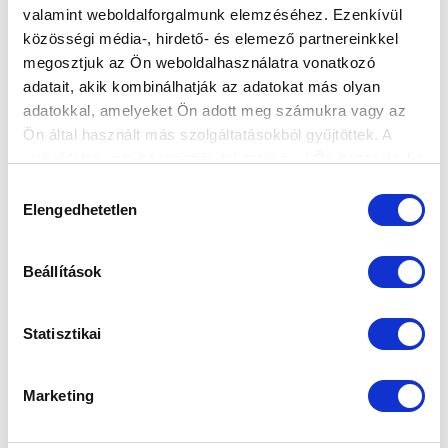
valamint weboldalforgalmunk elemzéséhez. Ezenkívül
közösségi média-, hirdető- és elemező partnereinkkel
megosztjuk az Ön weboldalhasználatra vonatkozó
Elfogadom az
Adatvédelmi tájékoztatót
!
adatait, akik kombinálhatják az adatokat más olyan
adatokkal, amelyeket Ön adott meg számukra vagy az
FELIRATKOZOM
Ön által használt más szolgáltatásokból gyűjtöttek. A
weboldalon való böngészés folytatásával Ön hozzájárul a
sütik használatához.
Hozzájárulás
SZPONZOROK
Elengedhetetlen
kiválasztása
Beállítások
Statisztikai
Marketing