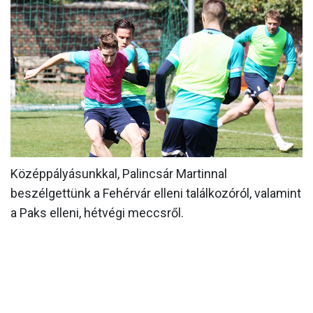
MÉRKŐZÉSEK
KLUB
GALÉRIA
SZURKOLÓI ÉLMÉNYEK
AKKREDITÁCIÓ
Középpályásunkkal, Palincsár Martinnal
beszélgettünk a Fehérvár elleni találkozóról, valamint
a Paks elleni, hétvégi meccsről.