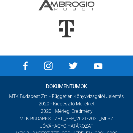
DOKUMENTUMOK
MTK Budapest Zrt. - Független Könyvvizsgálói Jelentés
2020 - Kiegészítő Melléklet
2020 - Mérleg, Eredmény
MTK BUDAPEST ZRT._SFP_2021-2021_MLSZ
JÓVÁHAGYÓ HATÁROZAT