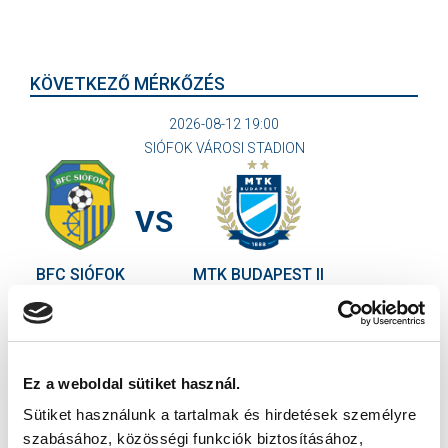
KÖVETKEZŐ MÉRKŐZÉS
2026-08-12 19:00
SIÓFOK VÁROSI STADION
VS
BFC SIÓFOK
MTK BUDAPEST II
MTK BUDAPEST HÍRLEVÉL
Ne maradjon le egy eseményről sem! Iratkozzon fel ingyenes
hírlevelünkre:
Ez a weboldal sütiket használ.
Sütiket használunk a tartalmak és hirdetések személyre
szabásához, közösségi funkciók biztosításához,