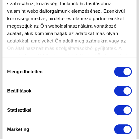
szabásához, közösségi funkciók biztosításához,
HORVÁTH DÁVID: „MENTÁLISAN
valamint weboldalforgalmunk elemzéséhez. Ezenkívül
STABILNAK KELL MARADNUNK AZ
közösségi média-, hirdető- és elemező partnereinkkel
UTOLSÓ KÉT MECCSRE” (VIDEÓ)
megosztjuk az Ön weboldalhasználatra vonatkozó
adatait, akik kombinálhatják az adatokat más olyan
2025-12-07 10:05:57
adatokkal, amelyeket Ön adott meg számukra vagy az
Vezetőedzőnk, Horváth Dávid értékelt a Paks elleni
Ön által használt más szolgáltatásokból gyűjtöttek. A
meccset követően, kitért negatív szériánkra is, és
weboldalon való böngészés folytatásával Ön hozzájárul a
elmondta, milyen p...
sütik használatához.
Hozzájárulás
Elengedhetetlen
kiválasztása
Beállítások
Statisztikai
Marketing