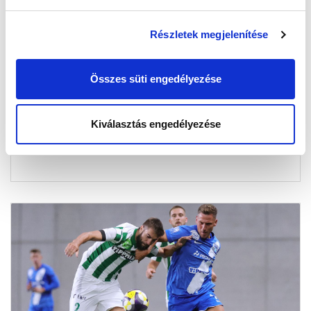
Részletek megjelenítése
NEM SZEREZTÜNK PONTOT PAKSON
2025-12-06 18:35:06
Megvoltak a lehetőségeink, de a hazaiak jöttek ki
Összes süti engedélyezése
jobban a fordulópontokból.
Kiválasztás engedélyezése