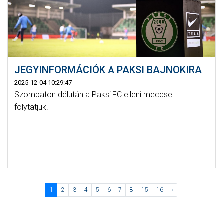
JEGYINFORMÁCIÓK A PAKSI BAJNOKIRA
2025-12-04 10:29:47
Szombaton délután a Paksi FC elleni meccsel
folytatjuk.
1
2
3
4
5
6
7
8
15
16
›