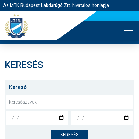
Az MTK Budapest Labdarúgó Zrt. hivatalos honlapja
KERESÉS
MTK TV
UTÁNPÓTLÁS
NŐI SZAKÁG
JEGYÉRTÉKESÍTÉS
WEBSHOP
STADION
Kereső
EGYESÜLET
KAPCSOLAT
NYITÓLAP
HÍREK
KERESÉS
CSAPATOK