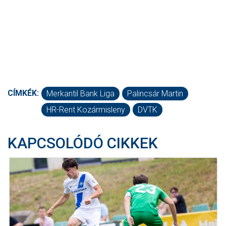
CÍMKÉK:
Merkantil Bank Liga
Palincsár Martin
HR-Rent Kozármisleny
DVTK
KAPCSOLÓDÓ CIKKEK