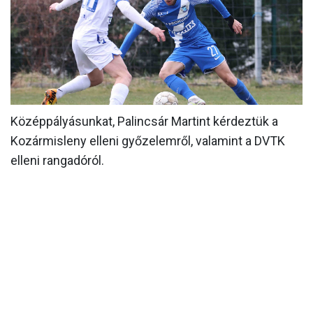
MÉRKŐZÉSEK
KLUB
GALÉRIA
SZURKOLÓI ÉLMÉNYEK
Középpályásunkat, Palincsár Martint kérdeztük a
AKKREDITÁCIÓ
Kozármisleny elleni győzelemről, valamint a DVTK
elleni rangadóról.