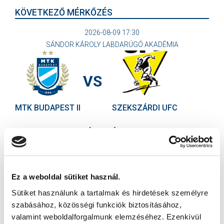
KÖVETKEZŐ MÉRKŐZÉS
2026-08-09 17:30
SÁNDOR KÁROLY LABDARÚGÓ AKADÉMIA
VS
MTK BUDAPEST II
SZEKSZÁRDI UFC
MTK BUDAPEST HÍRLEVÉL
Ne maradjon le egy eseményről sem! Iratkozzon fel ingyenes
hírlevelünkre:
Ez a weboldal sütiket használ.
Sütiket használunk a tartalmak és hirdetések személyre
szabásához, közösségi funkciók biztosításához,
valamint weboldalforgalmunk elemzéséhez. Ezenkívül