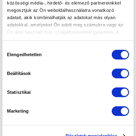
közösségi média-, hirdető- és elemező partnereinkkel
Elfogadom az
Adatvédelmi tájékoztatót
!
megosztjuk az Ön weboldalhasználatra vonatkozó
adatait, akik kombinálhatják az adatokat más olyan
FELIRATKOZOM
adatokkal, amelyeket Ön adott meg számukra vagy az
Ön által használt más szolgáltatásokból gyűjtöttek. A
weboldalon való böngészés folytatásával Ön hozzájárul a
SZPONZOROK
sütik használatához.
Hozzájárulás
Elengedhetetlen
kiválasztása
Beállítások
Statisztikai
Marketing
Részletek megjelenítése