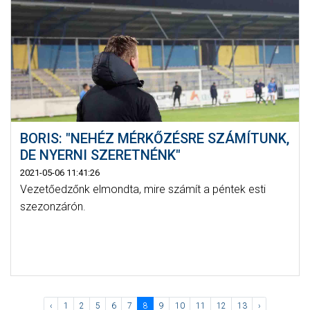
BORIS: "NEHÉZ MÉRKŐZÉSRE SZÁMÍTUNK,
DE NYERNI SZERETNÉNK"
2021-05-06 11:41:26
Vezetőedzőnk elmondta, mire számít a péntek esti
szezonzárón.
‹
1
2
5
6
7
8
9
10
11
12
13
›