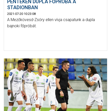
PÉNTEKEN DUPLA FŐPRÓBA A
STADIONBAN
2021-07-20 10:23:08
A Mezőkövesd-Zsóry ellen vívja csapatunk a dupla
bajnoki főpróbát.