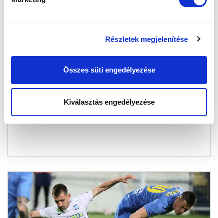
Részletek megjelenítése
BORIS: "EZ AZ IDÉNY SZEBB ZÁRÁST
Összes süti engedélyezése
ÉRDEMELT VOLNA"
2021-05-07 22:00:24
Vezetőedzőnk így értékelt a mezőkövesdi találkozót
Kiválasztás engedélyezése
követő sajtótájékoztatón.