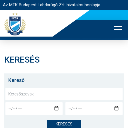
Az MTK Budapest Labdarúgó Zrt. hivatalos honlapja
KERESÉS
MTK TV
UTÁNPÓTLÁS
NŐI SZAKÁG
JEGYÉRTÉKESÍTÉS
WEBSHOP
STADION
Kereső
EGYESÜLET
KAPCSOLAT
NYITÓLAP
HÍREK
KERESÉS
CSAPATOK