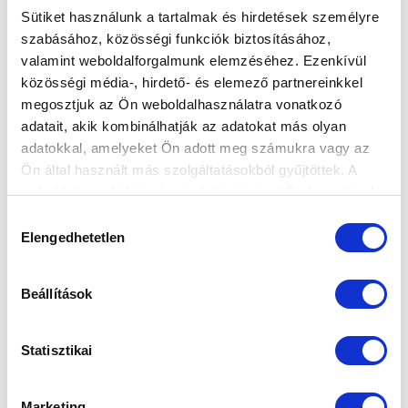
Sütiket használunk a tartalmak és hirdetések személyre
szabásához, közösségi funkciók biztosításához,
valamint weboldalforgalmunk elemzéséhez. Ezenkívül
KÉPGALÉRIA: MEZŐKÖVESD ZSÓRY FC -
közösségi média-, hirdető- és elemező partnereinkkel
MTK BUDAPEST 5-1 (2-0)
megosztjuk az Ön weboldalhasználatra vonatkozó
adatait, akik kombinálhatják az adatokat más olyan
2021-05-08 08:42:40
Képekben a Mezőkövesd elleni mérkőzés.
adatokkal, amelyeket Ön adott meg számukra vagy az
Ön által használt más szolgáltatásokból gyűjtöttek. A
weboldalon való böngészés folytatásával Ön hozzájárul a
sütik használatához.
Hozzájárulás
Elengedhetetlen
kiválasztása
Beállítások
Statisztikai
Marketing