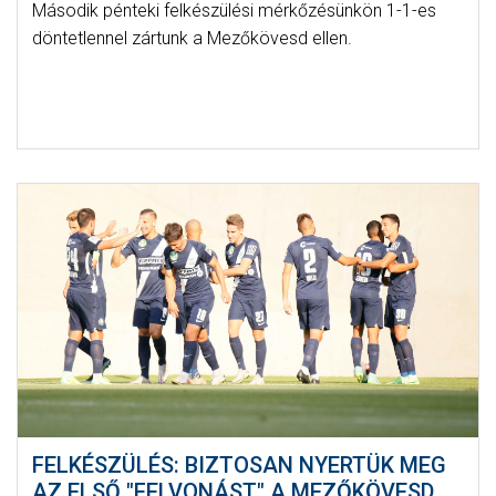
Második pénteki felkészülési mérkőzésünkön 1-1-es
döntetlennel zártunk a Mezőkövesd ellen.
FELKÉSZÜLÉS: BIZTOSAN NYERTÜK MEG
AZ ELSŐ "FELVONÁST" A MEZŐKÖVESD