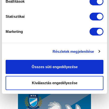
Beállítások
Statisztikai
HÁROM AZ EGYBEN
2016-02-06 17:53:07
Marketing
Futballdömping szombaton.
Részletek megjelenítése
Összes süti engedélyezése
Kiválasztás engedélyezése