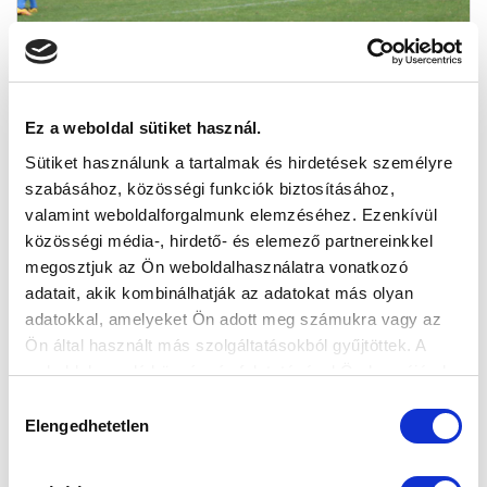
SOKGÓLOS MECCSEN KAPOTT KI AZ MTK
BUDAPEST II (GALÉRIA)
2016-07-27 13:06:09
Ez a weboldal sütiket használ.
MTK Budapest II - RKSK 3-4 (2-1)
Sütiket használunk a tartalmak és hirdetések személyre
szabásához, közösségi funkciók biztosításához,
valamint weboldalforgalmunk elemzéséhez. Ezenkívül
közösségi média-, hirdető- és elemező partnereinkkel
megosztjuk az Ön weboldalhasználatra vonatkozó
adatait, akik kombinálhatják az adatokat más olyan
adatokkal, amelyeket Ön adott meg számukra vagy az
Ön által használt más szolgáltatásokból gyűjtöttek. A
weboldalon való böngészés folytatásával Ön hozzájárul a
sütik használatához.
Hozzájárulás
Elengedhetetlen
kiválasztása