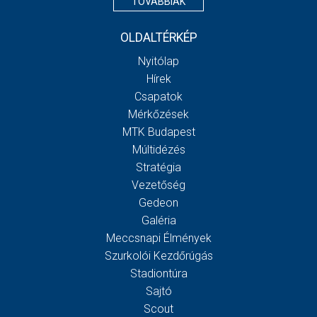
TOVÁBBIAK
OLDALTÉRKÉP
Nyitólap
Hírek
Csapatok
Mérkőzések
MTK Budapest
Múltidézés
Stratégia
Vezetőség
Gedeon
Galéria
Meccsnapi Élmények
Szurkolói Kezdőrúgás
Stadiontúra
Sajtó
Scout