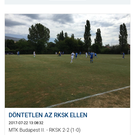
MÉRKŐZÉSEK
KLUB
GALÉRIA
SZURKOLÓI ÉLMÉNYEK
AKKREDITÁCIÓ
DÖNTETLEN AZ RKSK ELLEN
2017-07-22 13:08:32
MTK Budapest II. - RKSK 2-2 (1-0)