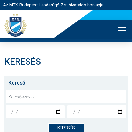
Az MTK Budapest Labdarúgó Zrt. hivatalos honlapja
KERESÉS
MTK TV
UTÁNPÓTLÁS
NŐI SZAKÁG
JEGYÉRTÉKESÍTÉS
WEBSHOP
STADION
Kereső
EGYESÜLET
KAPCSOLAT
NYITÓLAP
HÍREK
KERESÉS
CSAPATOK