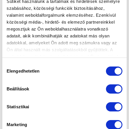
Sütiket használunk a tartalmak és hirdetések személyre
szabásához, közösségi funkciók biztosításához,
valamint weboldalforgalmunk elemzéséhez. Ezenkívül
közösségi média-, hirdető- és elemező partnereinkkel
megosztjuk az Ön weboldalhasználatra vonatkozó
HATODIK HELYEN TELEL AZ MTK
adatait, akik kombinálhatják az adatokat más olyan
BUDAPEST II.
adatokkal, amelyeket Ön adott meg számukra vagy az
2016-12-12 07:30:00
Ön által használt más szolgáltatásokból gyűjtöttek. A
A fiatal kor okozta hullámzás ellenére jól zárt a
weboldalon való böngészés folytatásával Ön hozzájárul a
második csapat
sütik használatához.
Hozzájárulás
Elengedhetetlen
kiválasztása
Beállítások
Statisztikai
Marketing