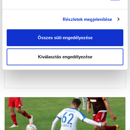
Részletek megjelenítése
MTK BUDAPEST II - KBSC 0-0
Összes süti engedélyezése
2016-10-09 17:54:07
Értékes pontot szerzett az első csapatból visszajátszó
játékosokkal tarkított Pölöskei-gárda.
Kiválasztás engedélyezése