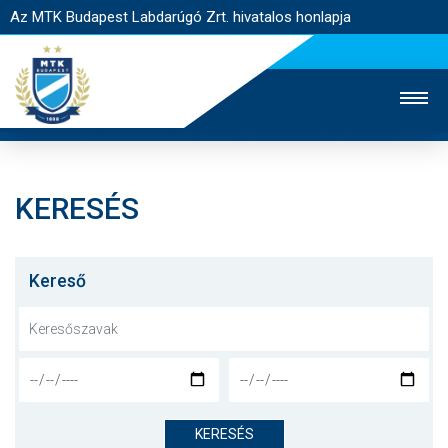
Az MTK Budapest Labdarúgó Zrt. hivatalos honlapja
KERESÉS
MTK TV
UTÁNPÓTLÁS
NŐI SZAKÁG
JEGYÉRTÉKESÍTÉS
WEBSHOP
STADION
Kereső
EGYESÜLET
KAPCSOLAT
NYITÓLAP
HÍREK
KERESÉS
CSAPATOK