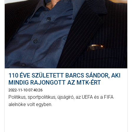
110 ÉVE SZÜLETETT BARCS SÁNDOR, AKI
MINDIG RAJONGOTT AZ MTK-ÉRT
2022-11-10 07:40:26
Politikus, sportpolitikus, újságíró, az UEFA és a FIFA
alelnöke volt egyben.