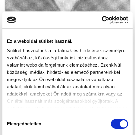
Ez a weboldal sütiket használ.
20 ÉVE HUNYT EL NAGY ISTVÁN, A
Sütiket használunk a tartalmak és hirdetések személyre
FÁRADHATATLAN "PARÓKA"
szabásához, közösségi funkciók biztosításához,
2019-10-22 00:00:00
valamint weboldalforgalmunk elemzéséhez. Ezenkívül
Nagy Istvánra emlékezünk.
közösségi média-, hirdető- és elemező partnereinkkel
megosztjuk az Ön weboldalhasználatra vonatkozó
adatait, akik kombinálhatják az adatokat más olyan
adatokkal, amelyeket Ön adott meg számukra vagy az
Ön által használt más szolgáltatásokból gyűjtöttek. A
weboldalon való böngészés folytatásával Ön hozzájárul a
sütik használatához.
Hozzájárulás
Elengedhetetlen
kiválasztása