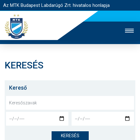
Az MTK Budapest Labdarúgó Zrt. hivatalos honlapja
KERESÉS
MTK TV
UTÁNPÓTLÁS
NŐI SZAKÁG
JEGYÉRTÉKESÍTÉS
WEBSHOP
STADION
Kereső
EGYESÜLET
KAPCSOLAT
NYITÓLAP
HÍREK
KERESÉS
CSAPATOK