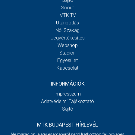
Sajtó
Scout
MTK TV
Utánpótlás
Női Szakág
Jegyértékesítés
Webshop
Stadion
Egyesület
Kapcsolat
INFORMÁCIÓK
Impresszum
Adatvédelmi Tájékoztató
Sajtó
MTK BUDAPEST HÍRLEVÉL
Ne maradjon le egy eseményről sem! Iratkozzon fel ingyenes