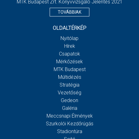
MTK Budapest Zrt. Könyvvizsgáló Jelentés 2021
TOVÁBBIAK
OLDALTÉRKÉP
Nyitólap
Hírek
Csapatok
Mérkőzések
MTK Budapest
Múltidézés
Stratégia
Vezetőség
Gedeon
Galéria
Meccsnapi Élmények
Szurkolói Kezdőrúgás
Stadiontúra