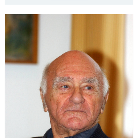
MÉRKŐZÉSEK
KLUB
GALÉRIA
SZURKOLÓI ÉLMÉNYEK
AKKREDITÁCIÓ