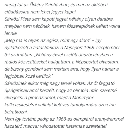
napig fut az Örkény Színházban, és már az októberi
előadásokra nem lehet jegyet kapni.
Sárközi Pista sem kapott jegyet néhány olyan darabra,
melyben nem nézőnek, hanem főszereplőnek kellett volna
lennie.
„Még ma is olyan az egész, mint egy álom" – így
nyilatkozott a fiatal Sárközi a Népsport 1968. szeptember
3-i számában. „Néhány évvel ezelőtt Jászberényben a
rádiós közvetítéseket hallgattam, a Népsportot olvastam,
de bizony gondolni sem mertem arra, hogy ilyen hamar a
legjobbak közé kerülök.”
Sárközinek ekkor még nagy tervei voltak. Az őt faggató
újságírónak arról beszélt, hogy az olimpia után szeretné
elvégezni a gimnáziumot, majd a Monimpex
külkereskedelmi vállalat kétéves tanfolyamára szeretne
beiratkozni.
Nem így történt, pedig az 1968-as olimpiáról aranyéremmel
hazatérő magyar válogatottat hatalmas szeretettel