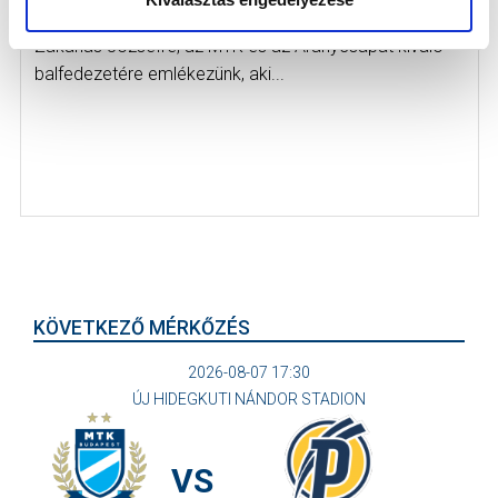
2021-11-22
Zakariás Józsefre, az MTK és az Aranycsapat kiváló
balfedezetére emlékezünk, aki...
KÖVETKEZŐ MÉRKŐZÉS
2026-08-07 17:30
ÚJ HIDEGKUTI NÁNDOR STADION
VS