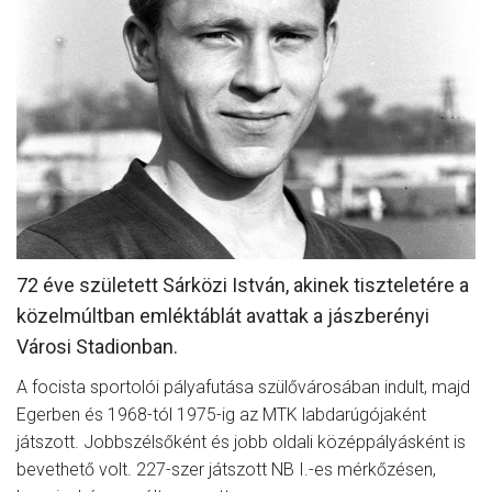
MÉRKŐZÉSEK
KLUB
GALÉRIA
SZURKOLÓI ÉLMÉNYEK
AKKREDITÁCIÓ
72 éve született Sárközi István, akinek tiszteletére a
közelmúltban emléktáblát avattak a jászberényi
Városi Stadionban.
A focista sportolói pályafutása szülővárosában indult, majd
Egerben és 1968-tól 1975-ig az MTK labdarúgójaként
játszott. Jobbszélsőként és jobb oldali középpályásként is
bevethető volt. 227-szer játszott NB I.-es mérkőzésen,