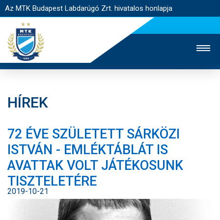
Az MTK Budapest Labdarúgó Zrt. hivatalos honlapja
HÍREK
MTK TV
UTÁNPÓTLÁS
NŐI SZAKÁG
72 ÉVE SZÜLETETT SÁRKÖZI
JEGYÉRTÉKESÍTÉS
WEBSHOP
STADION
ISTVÁN - EMLÉKTÁBLÁT IS
EGYESÜLET
KAPCSOLAT
AVATTAK VOLT JÁTÉKOSUNK
TISZTELETÉRE
NYITÓLAP
2019-10-21
HÍREK
CSAPATOK