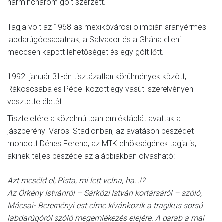
harminchárom gólt szerzett.
Tagja volt az 1968-as mexikóvárosi olimpián aranyérmes
labdarúgócsapatnak, a Salvador és a Ghána elleni
meccsen kapott lehetőséget és egy gólt lőtt.
1992. január 31-én tisztázatlan körülmények között,
Rákoscsaba és Pécel között egy vasúti szerelvényen
vesztette életét.
Tiszteletére a közelmúltban emléktáblát avattak a
jászberényi Városi Stadionban, az avatáson beszédet
mondott Dénes Ferenc, az MTK elnökségének tagja is,
akinek teljes beszéde az alábbiakban olvasható:
Azt meséld el, Pista, mi lett volna, ha…!?
Az Örkény Istvánról – Sárközi István kortársáról – szóló,
Mácsai- Bereményi est címe kívánkozik a tragikus sorsú
labdarúgóról szóló megemlékezés elejére. A darab a mai