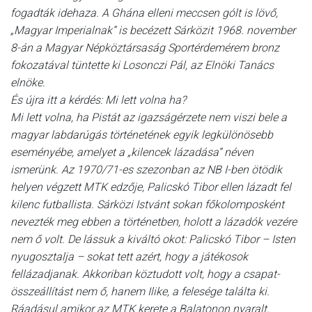
fogadták idehaza. A Ghána elleni meccsen gólt is lövő,
„Magyar Imperialnak” is becézett Sárközit 1968. november
8-án a Magyar Népköztársaság Sportérdemérem bronz
fokozatával tüntette ki Losonczi Pál, az Elnöki Tanács
elnöke.
És újra itt a kérdés: Mi lett volna ha?
Mi lett volna, ha Pistát az igazságérzete nem viszi bele a
magyar labdarúgás történetének egyik legkülönösebb
eseményébe, amelyet a „kilencek lázadása” néven
ismerünk. Az 1970/71-es szezonban az NB I-ben ötödik
helyen végzett MTK edzője, Palicskó Tibor ellen lázadt fel
kilenc futballista. Sárközi Istvánt sokan főkolomposként
nevezték meg ebben a történetben, holott a lázadók vezére
nem ő volt. De lássuk a kiváltó okot: Palicskó Tibor – Isten
nyugosztalja – sokat tett azért, hogy a játékosok
fellázadjanak. Akkoriban köztudott volt, hogy a csapat-
összeállítást nem ő, hanem Ilike, a felesége találta ki.
Ráadásul amikor az MTK kerete a Balatonon nyaralt,