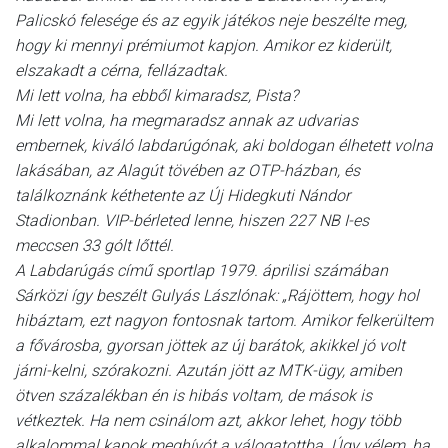
Palicskó felesége és az egyik játékos neje beszélte meg,
hogy ki mennyi prémiumot kapjon. Amikor ez kiderült,
elszakadt a cérna, fellázadtak.
Mi lett volna, ha ebből kimaradsz, Pista?
Mi lett volna, ha megmaradsz annak az udvarias
embernek, kiváló labdarúgónak, aki boldogan élhetett volna
lakásában, az Alagút tövében az OTP-házban, és
találkoznánk kéthetente az Új Hidegkuti Nándor
Stadionban. VIP-bérleted lenne, hiszen 227 NB I-es
meccsen 33 gólt lőttél.
A Labdarúgás című sportlap 1979. áprilisi számában
Sárközi így beszélt Gulyás Lászlónak: „Rájöttem, hogy hol
hibáztam, ezt nagyon fontosnak tartom. Amikor felkerültem
a fővárosba, gyorsan jöttek az új barátok, akikkel jó volt
járni-kelni, szórakozni. Azután jött az MTK-ügy, amiben
ötven százalékban én is hibás voltam, de mások is
vétkeztek. Ha nem csinálom azt, akkor lehet, hogy több
alkalommal kapok meghívót a válogatottba. Úgy vélem, ha