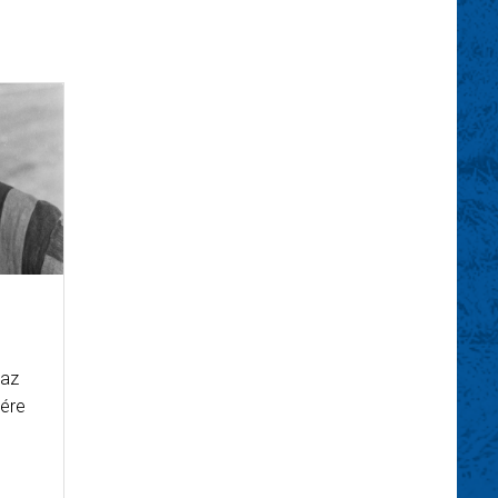
 az
tére