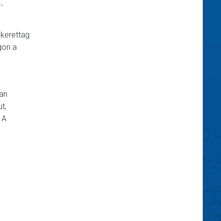
-
 kerettag
gon a
tan
t,
 A