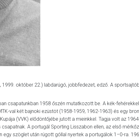
t, 1999. október 22.) labdarúgó, jobbfedezet, edző. A sportsajt
nalban csapatunkban 1958 őszén mutatkozott be. A kék-fehérekke
z MTK-val két bajnoki ezüstöt (1958-1959, 1962-1963) és egy br
upája (VVK) elődöntőjébe jutott a mieinkkel. Tagja volt az 1964
apatnak. A portugál Sporting Lisszabon ellen, az első mérkő
 egy szöglet után rúgott góllal nyertek a portugálok 1–0-ra. 19