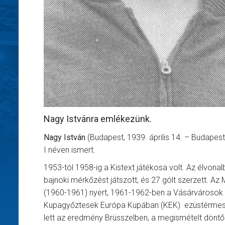
Nagy Istvánra emlékezünk.
Nagy István
(Budapest, 1939. április 14. – Budapes
I néven ismert.
1953-tól 1958-ig a Kistext játékosa volt. Az élvo
bajnoki mérkőzést játszott, és 27 gólt szerzett. A
(1960-1961) nyert, 1961-1962-ben a Vásárvárosok K
Kupagyőztesek Európa Kupában (KEK) ezüstérmes cs
lett az eredmény Brüsszelben, a megismételt döntőn