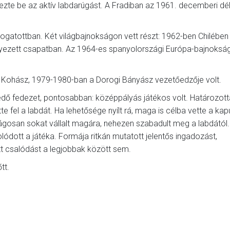
ejezte be az aktív labdarúgást. A Fradiban az 1961. decemberi dél
ogatottban. Két világbajnokságon vett részt: 1962-ben Chilében
helyezett csapatban. Az 1964-es spanyolországi Európa-bajnoksá
i Kohász, 1979-1980-ban a Dorogi Bányász vezetőedzője volt.
edő fedezet, pontosabban: középpályás játékos volt. Határozot
te fel a labdát. Ha lehetősége nyílt rá, maga is célba vette a kapu
gosan sokat vállalt magára, nehezen szabadult meg a labdától.
lódott a játéka. Formája ritkán mutatott jelentős ingadozást,
tt csalódást a legjobbak között sem.
tt.