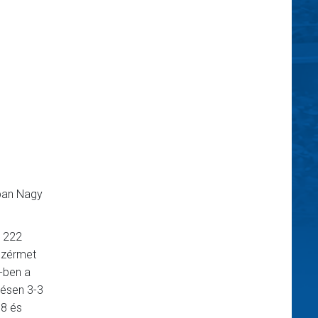
óban Nagy
l 222
onzérmet
-ben a
zésen 3-3
68 és