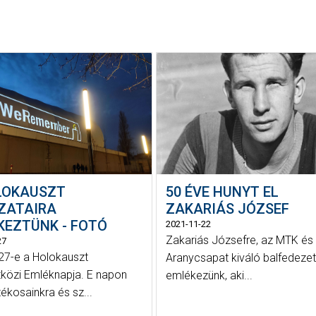
LOKAUSZT
50 ÉVE HUNYT EL
ZATAIRA
ZAKARIÁS JÓZSEF
KEZTÜNK - FOTÓ
2021-11-22
Zakariás Józsefre, az MTK és
27
27-e a Holokauszt
Aranycsapat kiváló balfedeze
özi Emléknapja. E napon
emlékezünk, aki...
tékosainkra és sz...