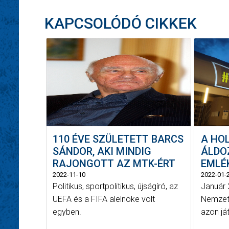
KAPCSOLÓDÓ CIKKEK
110 ÉVE SZÜLETETT BARCS
A HO
SÁNDOR, AKI MINDIG
ÁLDO
RAJONGOTT AZ MTK-ÉRT
EMLÉ
2022-11-10
2022-01-
Politikus, sportpolitikus, újságíró, az
Január 
UEFA és a FIFA alelnöke volt
Nemzetk
egyben.
azon já