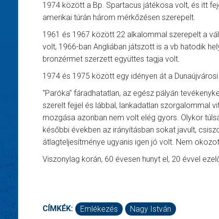
1974 között a Bp. Spartacus játékosa volt, és itt f
amerikai túrán három mérkőzésen szerepelt.
1961 és 1967 között 22 alkalommal szerepelt a vál
volt, 1966-ban Angliában játszott is a vb hatodik 
bronzérmet szerzett együttes tagja volt.
1974 és 1975 között egy idényen át a Dunaújváros
"Paróka" fáradhatatlan, az egész pályán tevékenyk
szerelt fejjel és lábbal, lankadatlan szorgalommal vit
mozgása azonban nem volt elég gyors. Olykor túlsá
későbbi években az irányításban sokat javult, csiszo
átlagteljesítménye ugyanis igen jó volt. Nem okozo
Viszonylag korán, 60 évesen hunyt el, 20 évvel ezelő
CÍMKÉK:
Emlékezés
Nagy István