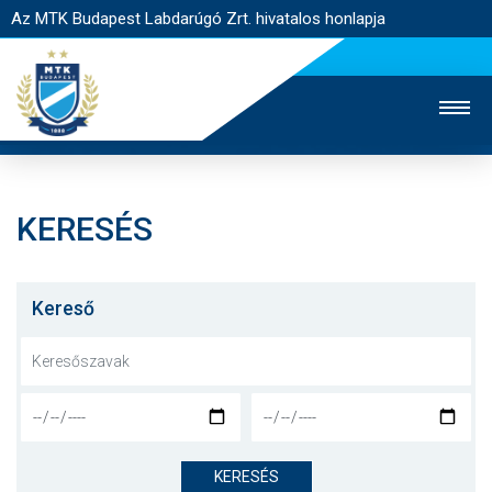
Az MTK Budapest Labdarúgó Zrt. hivatalos honlapja
KERESÉS
MTK TV
UTÁNPÓTLÁS
NŐI SZAKÁG
JEGYÉRTÉKESÍTÉS
WEBSHOP
STADION
Kereső
EGYESÜLET
KAPCSOLAT
NYITÓLAP
HÍREK
KERESÉS
CSAPATOK