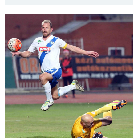
MÉRKŐZÉSEK
KLUB
GALÉRIA
SZURKOLÓI ÉLMÉNYEK
AKKREDITÁCIÓ