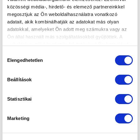
közösségi média-, hirdető- és elemező partnereinkkel
megosztjuk az Ön weboldalhasználatra vonatkozó
adatait, akik kombinálhatják az adatokat más olyan
adatokkal, amelyeket Ön adott meg számukra vagy az
Ön által használt más szolgáltatásokból gyűjtöttek. A
ARANYÉRMES A 2008-AS CSAPAT
weboldalon való böngészés folytatásával Ön hozzájárul a
2015-11-29 15:30:35
sütik használatához.
Százszázalékos teljesítménnyel, kapott gól nélkül lett
Hozzájárulás
Elengedhetetlen
kiválasztása
tornagyőztes az MTK Budapest 2008-as születésű
játékosokból álló...
Beállítások
Statisztikai
Marketing