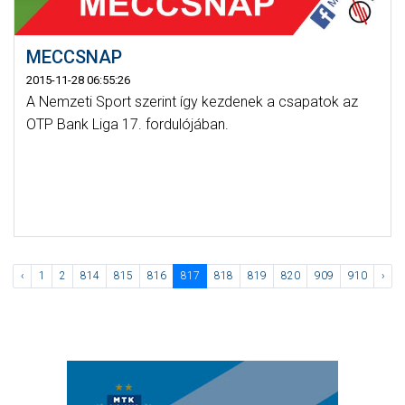
MECCSNAP
2015-11-28 06:55:26
A Nemzeti Sport szerint így kezdenek a csapatok az
OTP Bank Liga 17. fordulójában.
‹
1
2
814
815
816
817
818
819
820
909
910
›