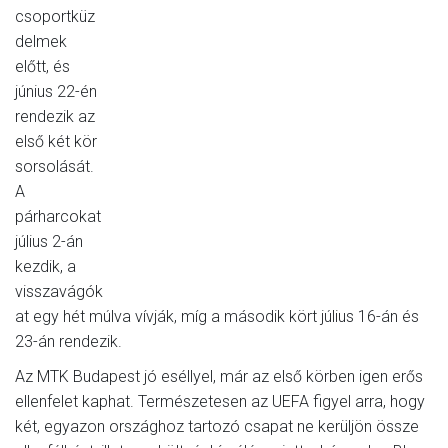
csoportküz
delmek
előtt, és
június 22-én
rendezik az
első két kör
sorsolását.
A
párharcokat
július 2-án
kezdik, a
visszavágók
at egy hét múlva vívják, míg a második kört július 16-án és
23-án rendezik.
Az MTK Budapest jó eséllyel, már az első körben igen erős
ellenfelet kaphat. Természetesen az UEFA figyel arra, hogy
két, egyazon országhoz tartozó csapat ne kerüljön össze