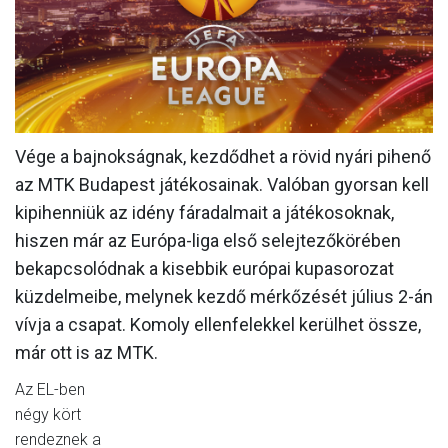
MÉRKŐZÉSEK
KLUB
GALÉRIA
SZURKOLÓI ÉLMÉNYEK
Vége a bajnokságnak, kezdődhet a rövid nyári pihenő
az MTK Budapest játékosainak. Valóban gyorsan kell
AKKREDITÁCIÓ
kipihenniük az idény fáradalmait a játékosoknak,
hiszen már az Európa-liga első selejtezőkörében
bekapcsolódnak a kisebbik európai kupasorozat
küzdelmeibe, melynek kezdő mérkőzését július 2-án
vívja a csapat. Komoly ellenfelekkel kerülhet össze,
már ott is az MTK.
Az EL-ben
négy kört
rendeznek a