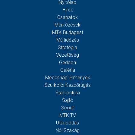
Nyitólap
Hírek
Csapatok
Mérkőzések
MTK Budapest
Múltidézés
Stratégia
Vezetőség
Gedeon
Galéria
Meccsnapi Élmények
Szurkolói Kezdőrúgás
Stadiontúra
Sajtó
Scout
MTK TV
Utánpótlás
Női Szakág