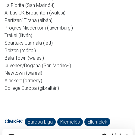
La Fiorita (San Marinó-i)
Airbus UK Broughton (walesi)
Partizani Tirana (albán)
Progres Niederkorn (luxemburgi)
Trakai (litván)
Spartaks Jurmala (lett)
Balzan (máltai)
Bala Town (walesi)
Juvenes/Dogana (San Marinó-i)
Newtown (walesi)
Alaskert (örmény)
College Europa (gibraltári)
CÍMKÉK:
Európa Liga
Kiemelés
Ellenfelek