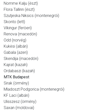
Nomme Kalju (észt)
Flora Tallinn (észt)
Szutjeska Niksics (montenegrói)
Skonto (lett)
Víkingur (feröeri)
Renova (macedón)
Odd (norvég)
Kukësi (albán)
Gabala (azeri)
Skendija (macedón)
Kajrat (kazah)
Ordabaszi (kazah)
MTK Budapest
Sirak (örmény)
Mladoszt Podgorica (montenegrói)
KF Laci (albán)
Ulisszesz (örmény)
Saxan (moldovai)