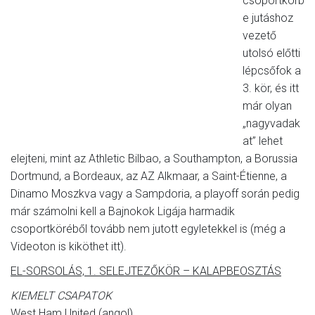
csoportkörb
e jutáshoz
vezető
utolsó előtti
lépcsőfok a
3. kör, és itt
már olyan
„nagyvadak
at” lehet
elejteni, mint az Athletic Bilbao, a Southampton, a Borussia
Dortmund, a Bordeaux, az AZ Alkmaar, a Saint-Étienne, a
Dinamo Moszkva vagy a Sampdoria, a playoff során pedig
már számolni kell a Bajnokok Ligája harmadik
csoportköréből tovább nem jutott egyletekkel is (még a
Videoton is kiköthet itt).
EL-SORSOLÁS, 1. SELEJTEZŐKÖR – KALAPBEOSZTÁS
KIEMELT CSAPATOK
West Ham United (angol)