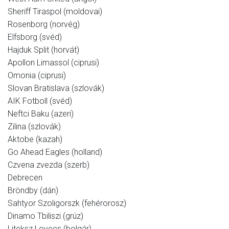
Sheriff Tiraspol (moldovai)
Rosenborg (norvég)
Elfsborg (svéd)
Hajduk Split (horvát)
Apollon Limassol (ciprusi)
Omonia (ciprusi)
Slovan Bratislava (szlovák)
AIK Fotboll (svéd)
Neftci Baku (azeri)
Zilina (szlovák)
Aktobe (kazah)
Go Ahead Eagles (holland)
Czvena zvezda (szerb)
Debrecen
Bröndby (dán)
Sahtyor Szoligorszk (fehérorosz)
Dinamo Tbiliszi (grúz)
Liteksz Lovecs (bolgár)