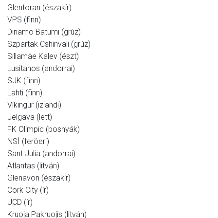
Glentoran (északír)
VPS (finn)
Dinamo Batumi (grúz)
Szpartak Cshinvali (grúz)
Sillamäe Kalev (észt)
Lusitanos (andorrai)
SJK (finn)
Lahti (finn)
Víkingur (izlandi)
Jelgava (lett)
FK Olimpic (bosnyák)
NSÍ (feröeri)
Sant Julia (andorrai)
Atlantas (litván)
Glenavon (északír)
Cork City (ír)
UCD (ír)
Kruoja Pakruojis (litván)