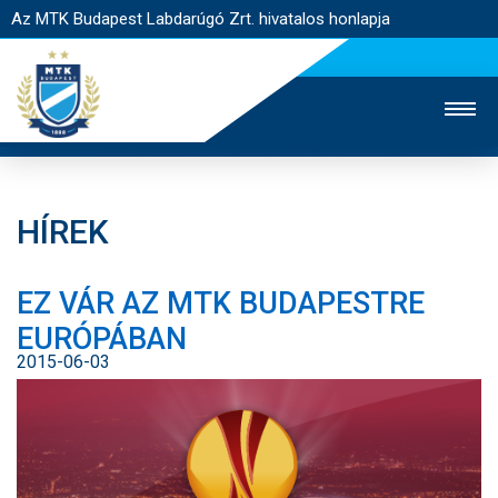
Az MTK Budapest Labdarúgó Zrt. hivatalos honlapja
HÍREK
MTK TV
UTÁNPÓTLÁS
NŐI SZAKÁG
EZ VÁR AZ MTK BUDAPESTRE
JEGYÉRTÉKESÍTÉS
WEBSHOP
STADION
EURÓPÁBAN
EGYESÜLET
KAPCSOLAT
2015-06-03
NYITÓLAP
HÍREK
CSAPATOK