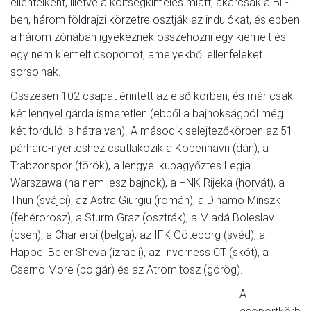
ellenfélként, illetve a költségkímélés miatt, akárcsak a BL-
ben, három földrajzi körzetre osztják az indulókat, és ebben
a három zónában igyekeznek összehozni egy kiemelt és
egy nem kiemelt csoportot, amelyekből ellenfeleket
sorsolnak.
Összesen 102 csapat érintett az első körben, és már csak
két lengyel gárda ismeretlen (ebből a bajnokságból még
két forduló is hátra van). A második selejtezőkörben az 51
párharc-nyerteshez csatlakozik a Köbenhavn (dán), a
Trabzonspor (török), a lengyel kupagyőztes Legia
Warszawa (ha nem lesz bajnok), a HNK Rijeka (horvát), a
Thun (svájci), az Astra Giurgiu (román), a Dinamo Minszk
(fehérorosz), a Sturm Graz (osztrák), a Mladá Boleslav
(cseh), a Charleroi (belga), az IFK Göteborg (svéd), a
Hapoel Be'er Sheva (izraeli), az Inverness CT (skót), a
Cserno More (bolgár) és az Atromitosz (görög).
A