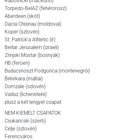
Rabotnicki (macedón)
Torpedo-BelAZ (fehérorosz)
Aberdeen (skót)
Dacia Chisinau (moldovai)
Koper (szlovén)
St. Patrick'a Athletic (ír)
Beitar Jerusalem (izraeli)
Zrinjski Mostar (bosnyák)
HB (feröeri)
Buducsnoszt Podgorica (montenegrói)
Birkirkara (máltai)
Domzale (szlovén)
Vaduz (lichensteini)
plusz a két lengyel csapat
NEM KIEMELT CSAPATOK
Csukaricski (szerb)
Celje (szlovén)
Ferencváros