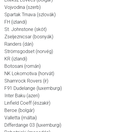
Vojvodina (szerb)
Spartak Trnava (szlovák)
FH (izlandi)
St. Johnstone (skót)
Zseljeznicsar (bosnyák)
Randers (dán)
Strömsgodset (norvég)
KR (izlandi)
Botosani (román)
NK Lokomotiva (horvát)
Shamrock Rovers (ír)
F91 Dudelange (luxemburgi)
Inter Baku (azeri)
Linfield Coeff (északír)
Beroe (bolgár)
Valletta (máltai)
Differdange 03 (luxemburgi)