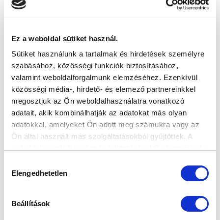
KAPCSOLÓDÓ CIKKEK
Ez a weboldal sütiket használ.
Sütiket használunk a tartalmak és hirdetések személyre
szabásához, közösségi funkciók biztosításához,
valamint weboldalforgalmunk elemzéséhez. Ezenkívül
közösségi média-, hirdető- és elemező partnereinkkel
megosztjuk az Ön weboldalhasználatra vonatkozó
adatait, akik kombinálhatják az adatokat más olyan
adatokkal, amelyeket Ön adott meg számukra vagy az
Ön által használt más szolgáltatásokból gyűjtöttek. A
weboldalon való böngészés folytatásával Ön hozzájárul a
sütik használatához.
Hozzájárulás
EDDIG HIBÁTLAN CSAPAT LESZ AZ
Elengedhetetlen
kiválasztása
ELLENFÉL - BEMUTATJUK A DOROGOT
2019-08-10
Beállítások
A harmadik fordulóban, vasárnap 17:30-kor a Dorogi
FC lesz csapatunk ellenfele -...