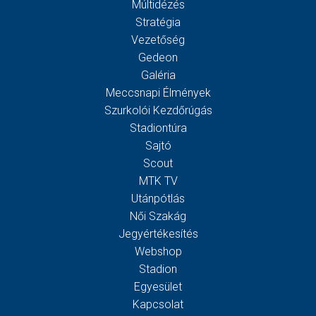
Múltidézés
Stratégia
Vezetőség
Gedeon
Galéria
Meccsnapi Élmények
Szurkolói Kezdőrúgás
Stadiontúra
Sajtó
Scout
MTK TV
Utánpótlás
Női Szakág
Jegyértékesítés
Webshop
Stadion
Egyesület
Kapcsolat