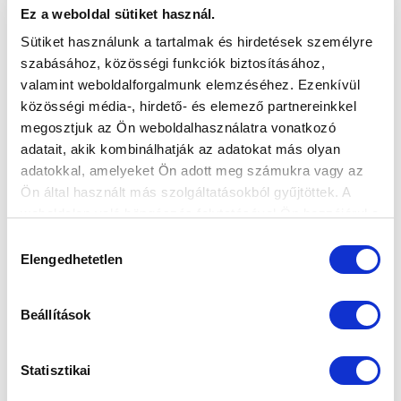
Világkupáért.
Ez a weboldal sütiket használ.
Sütiket használunk a tartalmak és hirdetések személyre
szabásához, közösségi funkciók biztosításához,
valamint weboldalforgalmunk elemzéséhez. Ezenkívül
közösségi média-, hirdető- és elemező partnereinkkel
megosztjuk az Ön weboldalhasználatra vonatkozó
adatait, akik kombinálhatják az adatokat más olyan
adatokkal, amelyeket Ön adott meg számukra vagy az
Ön által használt más szolgáltatásokból gyűjtöttek. A
weboldalon való böngészés folytatásával Ön hozzájárul a
KÖVETKEZŐ MÉRKŐZÉS
sütik használatához.
Hozzájárulás
2026-08-09 17:30
Elengedhetetlen
kiválasztása
SÁNDOR KÁROLY LABDARÚGÓ AKADÉMIA
Beállítások
VS
Statisztikai
MTK BUDAPEST II
SZEKSZÁRDI UFC