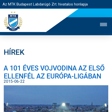
Az MTK Budapest Labdarúgó Zrt. hivatalos honlapja
HÍREK
MTK TV
UTÁNPÓTLÁS
NŐI SZAKÁG
A 101 ÉVES VOJVODINA AZ ELSŐ
JEGYÉRTÉKESÍTÉS
WEBSHOP
STADION
ELLENFÉL AZ EURÓPA-LIGÁBAN
EGYESÜLET
KAPCSOLAT
2015-06-22
NYITÓLAP
HÍREK
CSAPATOK