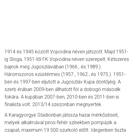
1914 és 1945 között Vojvodina néven játszott. Majd 1951-
ig Sloga, 1951-től FK Vojvodina néven szerepelt. Kétszeres
bajnok még Jugoszláviában (1966., és 1989.)
Háromszoros ezüstérmes (1957., 1962., és 1975.). 1951-
ben és 1997-ben eljutott a Jugoszláv Kupa döntőjéig. A
szerb érában 2009-ben állhatott föl a dobogó második
fokára. A kupában 2007-ben, 2010-ben és 2011-ben is
finalista volt. 2013/14 szezonban megnyerték.
A Karagyorgye Stadionban játssza hazai mérkőzéseit,
melyek alkalmával piros-fehér színekben pompázik a
csapat, maximum 19 500 szurkoló előtt. Idegenben tiszta