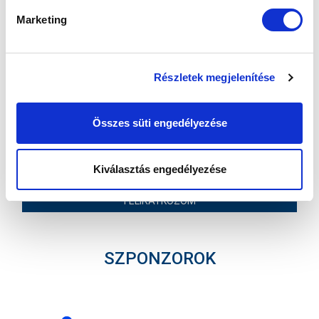
Marketing
MTK BUDAPEST HÍRLEVÉL
Ne maradjon le egy eseményről sem! Iratkozzon fel ingyenes
hírlevelünkre:
Részletek megjelenítése
Összes süti engedélyezése
Kiválasztás engedélyezése
Elfogadom az
Adatvédelmi tájékoztatót
!
FELIRATKOZOM
SZPONZOROK