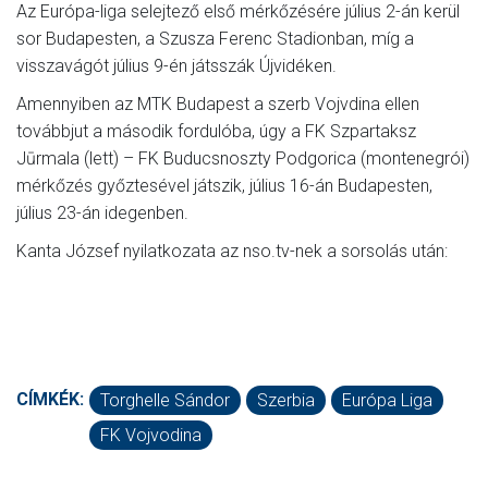
Az Európa-liga selejtező első mérkőzésére július 2-án kerül
sor Budapesten, a Szusza Ferenc Stadionban, míg a
visszavágót július 9-én játsszák Újvidéken.
Amennyiben az MTK Budapest a szerb Vojvdina ellen
továbbjut a második fordulóba, úgy a FK Szpartaksz
Jūrmala (lett) – FK Buducsnoszty Podgorica (montenegrói)
mérkőzés győztesével játszik, július 16-án Budapesten,
július 23-án idegenben.
Kanta József nyilatkozata az nso.tv-nek a sorsolás után:
CÍMKÉK:
Torghelle Sándor
Szerbia
Európa Liga
FK Vojvodina