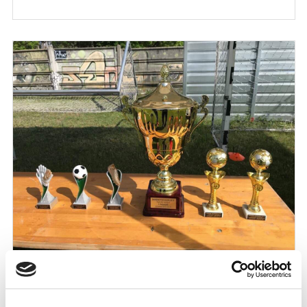
AZ MTK IS AZ ORSZÁGOS DÖNTŐBEN
2019-05-09
U12-es csapatunk harcba száll a barcelonai