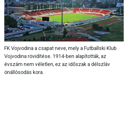
MÉRKŐZÉSEK
KLUB
GALÉRIA
SZURKOLÓI ÉLMÉNYEK
FK Vojvodina a csapat neve, mely a Futballski Klub
AKKREDITÁCIÓ
Vojvodina rövidítése. 1914-ben alapították, az
évszám nem véletlen, ez az időszak a délszláv
önállósodás kora.