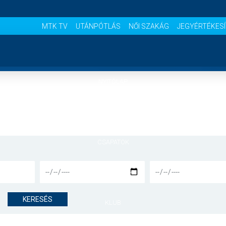
MTK TV
UTÁNPÓTLÁS
NŐI SZAKÁG
JEGYÉRTÉKES
NYITÓLAP
HÍREK
CSAPATOK
MÉRKŐZÉSEK
KERESÉS
KLUB