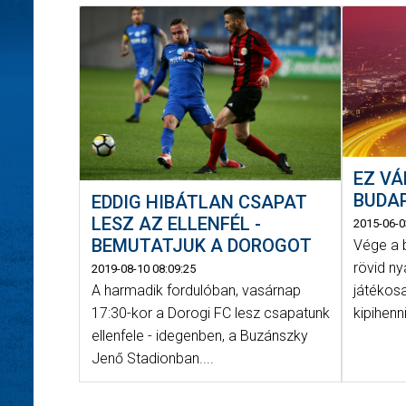
EZ VÁ
BUDA
EDDIG HIBÁTLAN CSAPAT
LESZ AZ ELLENFÉL -
2015-06-0
BEMUTATJUK A DOROGOT
Vége a 
rövid n
2019-08-10 08:09:25
játékosa
A harmadik fordulóban, vasárnap
kipihenni
17:30-kor a Dorogi FC lesz csapatunk
ellenfele - idegenben, a Buzánszky
Jenő Stadionban....