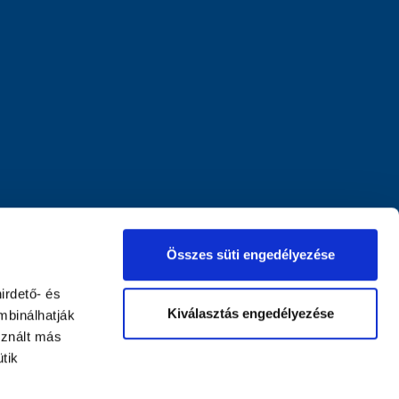
Összes süti engedélyezése
irdető- és
Kiválasztás engedélyezése
mbinálhatják
sznált más
tik