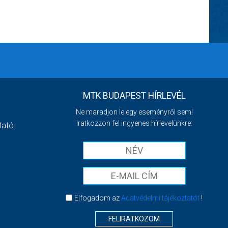
MTK BUDAPEST HÍRLEVÉL
Ne maradjon le egy eseményről sem!
Iratkozzon fel ingyenes hírlevelünkre:
tató
Elfogadom az
Adatvédelmi tájékoztatót
!
FELIRATKOZOM