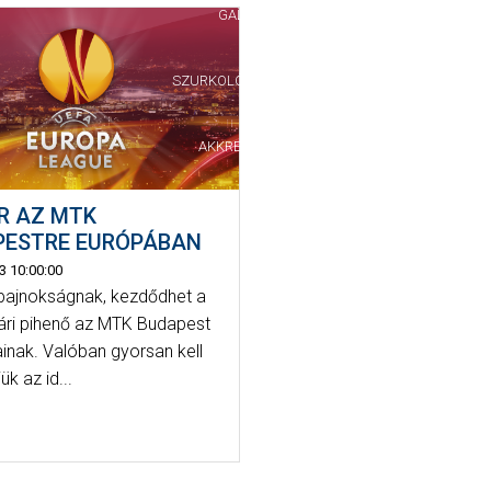
GALÉRIA
SZURKOLÓI ÉLMÉNYEK
AKKREDITÁCIÓ
R AZ MTK
PESTRE EURÓPÁBAN
3 10:00:00
bajnokságnak, kezdődhet a
yári pihenő az MTK Budapest
inak. Valóban gyorsan kell
ük az id...