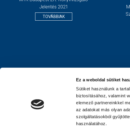
Jelentés 2021
M
S
TOVÁBBIAK
Ez a weboldal sütiket has
Sütiket használunk a tart
biztosításához, valamint 
elemező partnereinkkel me
az adatokat más olyan ad
szolgáltatásokból gyűjtött
használatához.