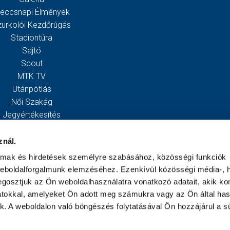
eccsnapi Élmények
zurkolói Kezdőrúgás
Stadiontúra
Sajtó
Scout
MTK TV
Utánpótlás
Női Szakág
Jegyértékesítés
Webshop
Stadion
znál.
Egyesület
almak és hirdetések személyre szabásához, közösségi funkciók
Kapcsolat
weboldalforgalmunk elemzéséhez. Ezenkívül közösségi média-, h
gosztjuk az Ön weboldalhasználatra vonatkozó adatait, akik ko
atokkal, amelyeket Ön adott meg számukra vagy az Ön által ha
ek. A weboldalon való böngészés folytatásával Ön hozzájárul a sü