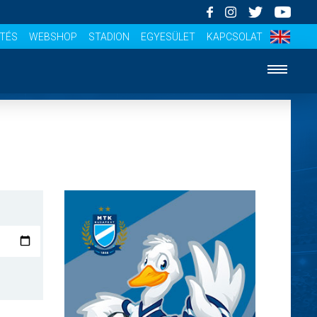
ÍTÉS
WEBSHOP
STADION
EGYESÜLET
KAPCSOLAT