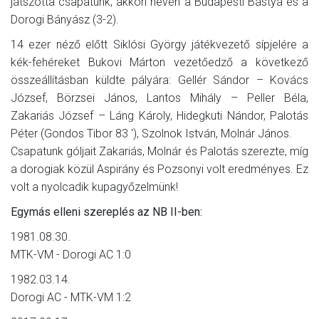
játszotta csapatunk, akkori nevén a Budapesti Bástya és a
Dorogi Bányász (3-2).
14 ezer néző előtt Siklósi György játékvezető sípjelére a
kék-fehéreket Bukovi Márton vezetőedző a következő
összeállításban küldte pályára: Gellér Sándor – Kovács
József, Börzsei János, Lantos Mihály – Peller Béla,
Zakariás József – Láng Károly, Hidegkuti Nándor, Palotás
Péter (Gondos Tibor 83 '), Szolnok István, Molnár János.
Csapatunk góljait Zakariás, Molnár és Palotás szerezte, míg
a dorogiak közül Aspirány és Pozsonyi volt eredményes. Ez
volt a nyolcadik kupagyőzelmünk!
Egymás elleni szereplés az NB II-ben:
1981.08.30.
MTK-VM - Dorogi AC 1:0
1982.03.14.
Dorogi AC - MTK-VM 1:2