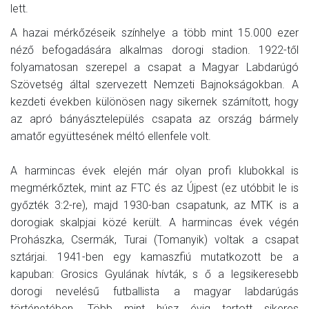
lett.
A hazai mérkőzéseik színhelye a több mint 15.000 ezer
néző befogadására alkalmas dorogi stadion. 1922-től
folyamatosan szerepel a csapat a Magyar Labdarúgó
Szövetség által szervezett Nemzeti Bajnokságokban. A
kezdeti években különösen nagy sikernek számított, hogy
az apró bányásztelepülés csapata az ország bármely
amatőr együttesének méltó ellenfele volt.
A harmincas évek elején már olyan profi klubokkal is
megmérkőztek, mint az FTC és az Újpest (ez utóbbit le is
győzték 3:2-re), majd 1930-ban csapatunk, az MTK is a
dorogiak skalpjai közé került. A harmincas évek végén
Prohászka, Csermák, Turai (Tomanyik) voltak a csapat
sztárjai. 1941-ben egy kamaszfiú mutatkozott be a
kapuban: Grosics Gyulának hívták, s ő a legsikeresebb
dorogi nevelésű futballista a magyar labdarúgás
történetében. Több mint húsz évig tartott sikeres