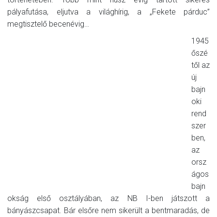
pályafutása, eljutva a világhírig, a „Fekete párduc”
megtisztelő becenévig…
1945
őszé
től az
új
bajn
oki
rend
szer
ben,
az
orsz
ágos
bajn
okság első osztályában, az NB I-ben játszott a
bányászcsapat. Bár elsőre nem sikerült a bentmaradás, de