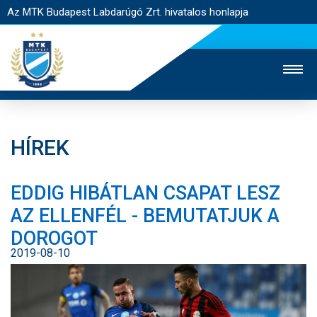
Az MTK Budapest Labdarúgó Zrt. hivatalos honlapja
HÍREK
MTK TV
UTÁNPÓTLÁS
NŐI SZAKÁG
EDDIG HIBÁTLAN CSAPAT LESZ
JEGYÉRTÉKESÍTÉS
WEBSHOP
STADION
AZ ELLENFÉL - BEMUTATJUK A
EGYESÜLET
KAPCSOLAT
DOROGOT
2019-08-10
NYITÓLAP
HÍREK
CSAPATOK