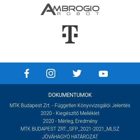
DOKUMENTUMOK
MTK Budapest Zrt. - Független Könyvvizsgálói Jelentés
2020 - Kiegészítő Melléklet
2020 - Mérleg, Eredmény
MTK BUDAPEST ZRT._SFP_2021-2021_MLSZ
JÓVÁHAGYÓ HATÁROZAT