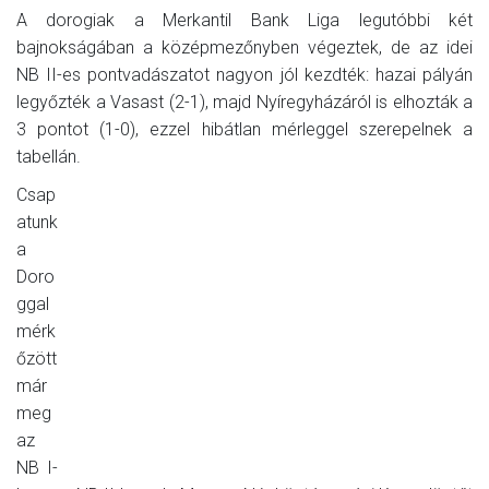
A dorogiak a Merkantil Bank Liga legutóbbi két
bajnokságában a középmezőnyben végeztek, de az idei
NB II-es pontvadászatot nagyon jól kezdték: hazai pályán
legyőzték a Vasast (2-1), majd Nyíregyházáról is elhozták a
3 pontot (1-0), ezzel hibátlan mérleggel szerepelnek a
tabellán.
Csap
atunk
a
Doro
ggal
mérk
őzött
már
meg
az
NB I-