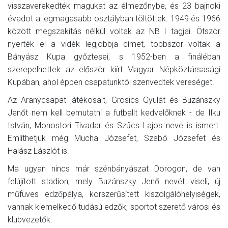
visszaverekedték magukat az élmezőnybe, és 23 bajnoki
évadot a legmagasabb osztályban töltöttek. 1949 és 1966
között megszakítás nélkül voltak az NB I tagjai. Ötször
nyerték el a vidék legjobbja címet, többször voltak a
Bányász Kupa győztesei, s 1952-ben a fináléban
szerepelhettek az először kiírt Magyar Népköztársasági
Kupában, ahol éppen csapatunktól szenvedtek vereséget.
Az Aranycsapat játékosait, Grosics Gyulát és Buzánszky
Jenőt nem kell bemutatni a futballt kedvelőknek - de Ilku
István, Monostori Tivadar és Szűcs Lajos neve is ismert.
Említhetjük még Mucha Józsefet, Szabó Józsefet és
Halász Lászlót is.
Ma ugyan nincs már szénbányászat Dorogon, de van
felújított stadion, mely Buzánszky Jenő nevét viseli, új
műfüves edzőpálya, korszerűsített kiszolgálóhelyiségek,
vannak kiemelkedő tudású edzők, sportot szerető városi és
klubvezetők.