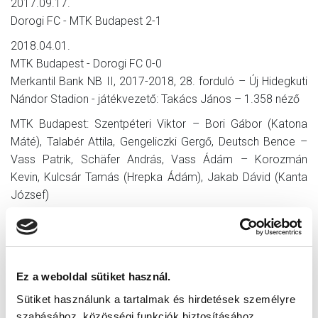
2017.09.17.
Dorogi FC - MTK Budapest 2-1
2018.04.01.
MTK Budapest - Dorogi FC 0-0
Merkantil Bank NB II, 2017-2018, 28. forduló – Új Hidegkuti
Nándor Stadion - játékvezető: Takács János – 1.358 néző
MTK Budapest: Szentpéteri Viktor – Bori Gábor (Katona
Máté), Talabér Attila, Gengeliczki Gergő, Deutsch Bence –
Vass Patrik, Schäfer András, Vass Ádám – Korozmán
Kevin, Kulcsár Tamás (Hrepka Ádám), Jakab Dávid (Kanta
József)
A mérleg:
NB I:
Ez a weboldal sütiket használ.
41 24 9 8 94-43 81 (66 %)
Sütiket használunk a tartalmak és hirdetések személyre
NB II:
szabásához, közösségi funkciók biztosításához,