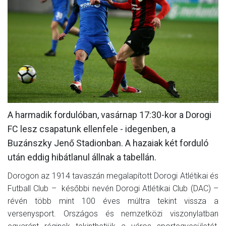
MÉRKŐZÉSEK
KLUB
GALÉRIA
SZURKOLÓI ÉLMÉNYEK
AKKREDITÁCIÓ
A harmadik fordulóban, vasárnap 17:30-kor a Dorogi
FC lesz csapatunk ellenfele - idegenben, a
Buzánszky Jenő Stadionban. A hazaiak két forduló
után eddig hibátlanul állnak a tabellán.
Dorogon az 1914 tavaszán megalapított Dorogi Atlétikai és
Futball Club – későbbi nevén Dorogi Atlétikai Club (DAC) –
révén több mint 100 éves múltra tekint vissza a
versenysport. Országos és nemzetközi viszonylatban