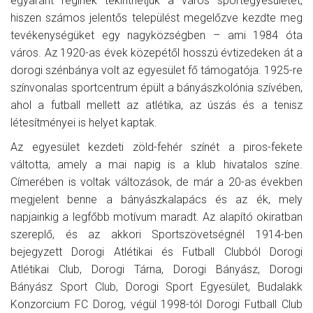
egyaránt réginek tekinthetjük a város sportegyesületét,
hiszen számos jelentős települést megelőzve kezdte meg
tevékenységüket egy nagyközségben – ami 1984 óta
város. Az 1920-as évek közepétől hosszú évtizedeken át a
dorogi szénbánya volt az egyesület fő támogatója. 1925-re
színvonalas sportcentrum épült a bányászkolónia szívében,
ahol a futball mellett az atlétika, az úszás és a tenisz
létesítményei is helyet kaptak.
Az egyesület kezdeti zöld-fehér színét a piros-fekete
váltotta, amely a mai napig is a klub hivatalos színe.
Címerében is voltak változások, de már a 20-as években
megjelent benne a bányászkalapács és az ék, mely
napjainkig a legfőbb motívum maradt. Az alapító okiratban
szereplő, és az akkori Sportszövetségnél 1914-ben
bejegyzett Dorogi Atlétikai és Futball Clubból Dorogi
Atlétikai Club, Dorogi Tárna, Dorogi Bányász, Dorogi
Bányász Sport Club, Dorogi Sport Egyesület, Budalakk
Konzorcium FC Dorog, végül 1998-tól Dorogi Futball Club