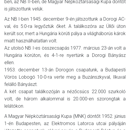
ben, az NB II-ben, de Magyar Népköztársasági Kupa döntőt
is játszottunk velük.
Az NB I-ben 1945. december 9-én játszottunk a Dorogi AC-
val, és 5:0-ra legyőztük őket. A találkozóra az Üllői úton
került sor, mert a Hungária körúti pálya a világháborús károk
miatt használhatatlan volt.
Az utolsó NB I-es összecsapás 1977. március 23-án volt a
Hungária körúton, és 4-1-re nyertünk a Dorogi Bányász
ellen.
1953. december 13-án Dorogon csapatunk, a Budapesti
Vörös Lobogó 10-0-ra verte meg a Buzánszkyval, Ilkuval
felálló Bányászt.
A két csapat találkozóján a nézőcsúcs 22.000 szurkoló
volt, de három alkalommal is 20.000-en szorongtak a
lelátókon.
A Magyar Népköztársasági Kupa (MNK) döntőt 1952. június
1-én Budapesten, az Elektromos Latorca utcai pályáján