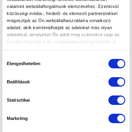
4 2 1 1 4-3 7 (58 %)
valamint weboldalforgalmunk elemzéséhez. Ezenkívül
közösségi média-, hirdető- és elemező partnereinkkel
ÖSSZESEN:
megosztjuk az Ön weboldalhasználatra vonatkozó
45 26 10 9 98-46 88 (65 %)
adatait, akik kombinálhatják az adatokat más olyan
(a megszerzett pontoknál a ma használatos módon
adatokkal, amelyeket Ön adott meg számukra vagy az
számoltunk)
Ön által használt más szolgáltatásokból gyűjtöttek. A
weboldalon való böngészés folytatásával Ön hozzájárul a
Kupadöntő:
sütik használatához.
1 1 0 0 3-2
Hozzájárulás
Elengedhetetlen
kiválasztása
Beállítások
CÍMKÉK:
Ellenfelek
Statisztikai
KAPCSOLÓDÓ CIKKEK
Marketing