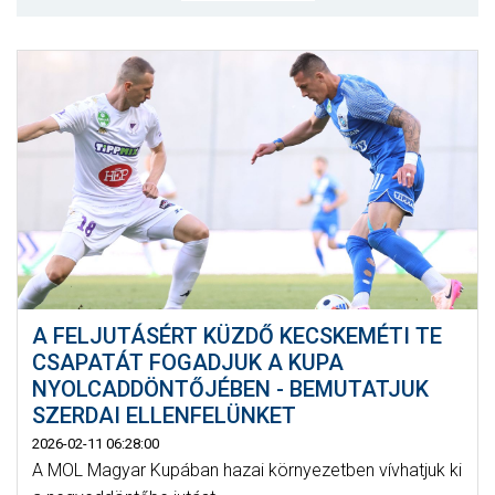
MÉRKŐZÉSEK
KLUB
GALÉRIA
SZURKOLÓI ÉLMÉNYEK
AKKREDITÁCIÓ
A FELJUTÁSÉRT KÜZDŐ KECSKEMÉTI TE
CSAPATÁT FOGADJUK A KUPA
NYOLCADDÖNTŐJÉBEN - BEMUTATJUK
SZERDAI ELLENFELÜNKET
2026-02-11 06:28:00
A MOL Magyar Kupában hazai környezetben vívhatjuk ki