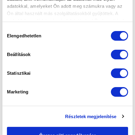
adatokkal, amelyeket Ön adott meg számukra vagy az
KÉPGALÉRIA: HÓESÉSBEN IS KÉSZÜLÜNK
Ön által használt más szolgáltatásokból gyűjtöttek. A
A KTE ELLEN
weboldalon való böngészés folytatásával Ön hozzájárul a
2023-12-01 13:37:11
sütik használatához.
Hozzájárulás
Képriport a csapat csütörtöki edzéséről.
Elengedhetetlen
kiválasztása
Beállítások
Statisztikai
Marketing
Részletek megjelenítése