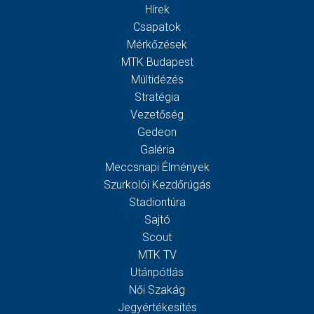
Hírek
Csapatok
Mérkőzések
MTK Budapest
Múltidézés
Stratégia
Vezetőség
Gedeon
Galéria
Meccsnapi Élmények
Szurkolói Kezdőrúgás
Stadiontúra
Sajtó
Scout
MTK TV
Utánpótlás
Női Szakág
Jegyértékesítés