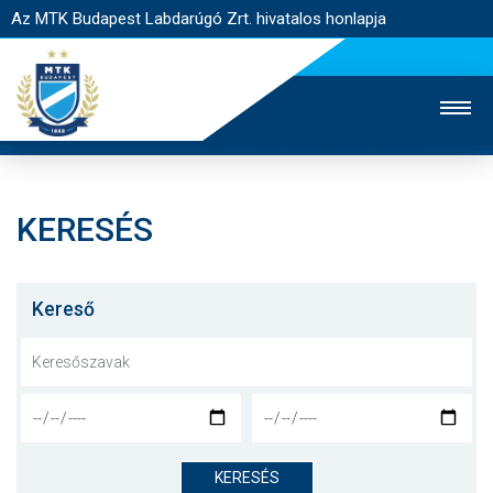
Az MTK Budapest Labdarúgó Zrt. hivatalos honlapja
KERESÉS
MTK TV
UTÁNPÓTLÁS
NŐI SZAKÁG
JEGYÉRTÉKESÍTÉS
WEBSHOP
STADION
Kereső
EGYESÜLET
KAPCSOLAT
NYITÓLAP
HÍREK
KERESÉS
CSAPATOK