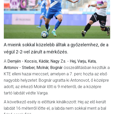
MÉRKŐZÉSEK
KLUB
GALÉRIA
SZURKOLÓI ÉLMÉNYEK
A mieink sokkal közelebb álltak a győzelemhez, de a
AKKREDITÁCIÓ
végül 2-2-vel zárult a mérkőzés.
A
Demjén - Kocsis, Kádár, Nagy Zs. - Hej, Varju, Kata,
Antonov - Stieber, Molnár, Bognár
összeállításban kezdtük a
KTE elleni hazai meccset, amelyen a 7. perc hozta az első
nagyobb helyzetet: Bognár ugratta ki Antonovot, ő középre
adott, az érkező Molnár lőtt is 9 méterről, de a középre
tartó labdát védte Varga.
A következő esély is előttünk kínálkozott: Hej az elő került
labdát 16 méterről lőtte el, a labda nem sokkal ment a bal