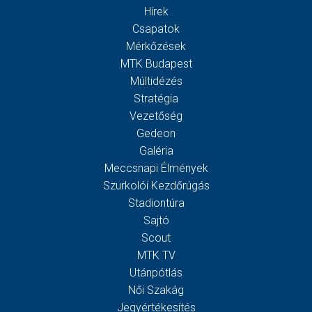
Hírek
Csapatok
Mérkőzések
MTK Budapest
Múltidézés
Stratégia
Vezetőség
Gedeon
Galéria
Meccsnapi Élmények
Szurkolói Kezdőrúgás
Stadiontúra
Sajtó
Scout
MTK TV
Utánpótlás
Női Szakág
Jegyértékesítés