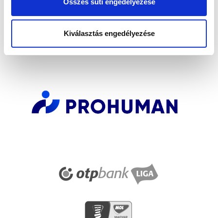
Összes süti engedélyezése
FELIRATKOZOM
Kiválasztás engedélyezése
SZPONZOROK