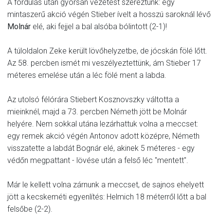
A fordulás után gyorsan vezetést szereztünk: egy
mintaszerű akció végén Stieber ívelt a hosszú saroknál lévő
Molnár
elé, aki fejjel a bal alsóba bólintott (2-1)!
A túloldalon Zeke került lövőhelyzetbe, de jócskán fölé lőtt.
Az 58. percben ismét mi veszélyeztettünk, ám Stieber 17
méteres emelése után a léc fölé ment a labda.
Az utolsó félórára Stiebert Kosznovszky váltotta a
mieinknél, majd a 73. percben Németh jött be Molnár
helyére. Nem sokkal utána lezárhattuk volna a meccset:
egy remek akció végén Antonov adott középre, Németh
visszatette a labdát Bognár elé, akinek 5 méteres - egy
védőn megpattant - lövése után a felső léc "mentett".
Már le kellett volna zárnunk a meccset, de sajnos ehelyett
jött a kecskeméti egyenlítés: Helmich 18 méterről lőtt a bal
felsőbe (2-2).