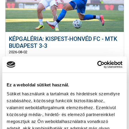
KÉPGALÉRIA: KISPEST-HONVÉD FC - MTK
BUDAPEST 3-3
2026-08-02
Képeken a Kispest elleni bajnoki meccs.
Ez a weboldal sütiket használ.
Sütiket használunk a tartalmak és hirdetések személyre
szabásához, közösségi funkciók biztosításához,
valamint weboldalforgalmunk elemzéséhez. Ezenkívül
közösségi média-, hirdető- és elemező partnereinkkel
megosztjuk az Ön weboldalhasználatra vonatkozó
KÖVETKEZŐ MÉRKŐZÉS
adatait, akik kombinálhatják az adatokat más olyan