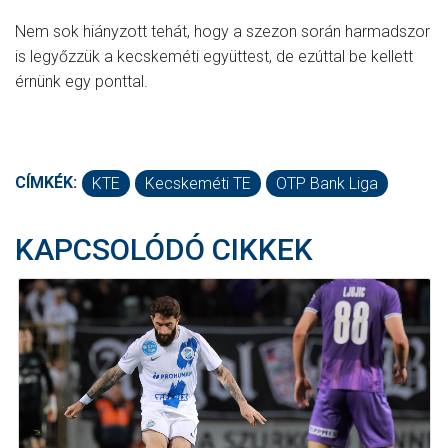
Nem sok hiányzott tehát, hogy a szezon során harmadszor
is legyőzzük a kecskeméti együttest, de ezúttal be kellett
érnünk egy ponttal.
CÍMKÉK:
KTE
Kecskeméti TE
OTP Bank Liga
KAPCSOLÓDÓ CIKKEK