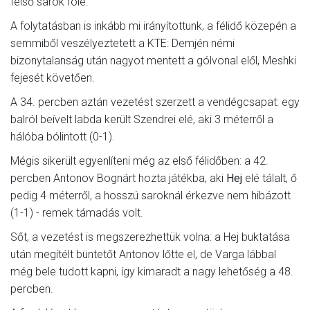
felső sarok fölé.
A folytatásban is inkább mi irányítottunk, a félidő közepén a
semmiből veszélyeztetett a KTE: Demjén némi
bizonytalanság után nagyot mentett a gólvonal elől, Meshki
fejesét követően.
A 34. percben aztán vezetést szerzett a vendégcsapat: egy
balról beívelt labda került Szendrei elé, aki 3 méterről a
hálóba bólintott (0-1).
Mégis sikerült egyenlíteni még az első félidőben: a 42.
percben Antonov Bognárt hozta játékba, aki
Hej
elé tálalt, ő
pedig 4 méterről, a hosszú saroknál érkezve nem hibázott
(1-1) - remek támadás volt.
Sőt, a vezetést is megszerezhettük volna: a Hej buktatása
után megítélt büntetőt Antonov lőtte el, de Varga lábbal
még bele tudott kapni, így kimaradt a nagy lehetőség a 48.
percben.