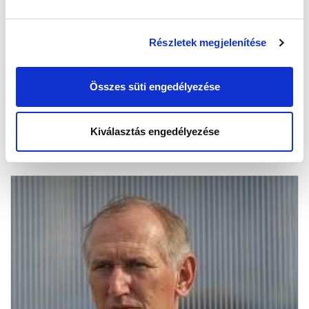
LEGYŐZTÜK A PUTNOKOT
2017-09-17 19:10:18
Részletek megjelenítése
Második csapatunk nehéz körülmények között szerzett
fontos három pontot az egyik rivális ellen.
Összes süti engedélyezése
Kiválasztás engedélyezése