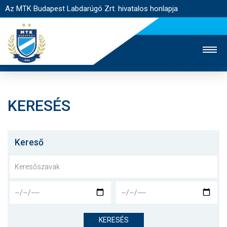
Az MTK Budapest Labdarúgó Zrt. hivatalos honlapja
KERESÉS
MTK TV
UTÁNPÓTLÁS
NŐI SZAKÁG
JEGYÉRTÉKESÍTÉS
WEBSHOP
STADION
Kereső
EGYESÜLET
KAPCSOLAT
NYITÓLAP
HÍREK
KERESÉS
CSAPATOK