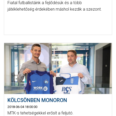
Fiatal futballistáink a fejlődésük és a több
játéklehetőség érdekében máshol kezdik a szezont.
KÖLCSÖNBEN MONORON
2018-06-04 18:00:00
MTK-s tehetségekkel erősít a feljutó.