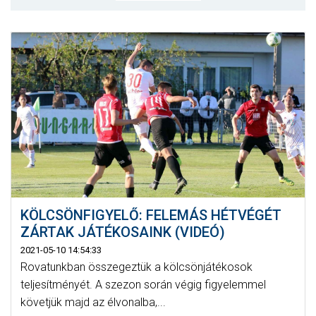
MÉRKŐZÉSEK
KLUB
GALÉRIA
SZURKOLÓI ÉLMÉNYEK
AKKREDITÁCIÓ
KÖLCSÖNFIGYELŐ: FELEMÁS HÉTVÉGÉT
ZÁRTAK JÁTÉKOSAINK (VIDEÓ)
2021-05-10 14:54:33
Rovatunkban összegeztük a kölcsönjátékosok
teljesítményét. A szezon során végig figyelemmel
követjük majd az élvonalba,...