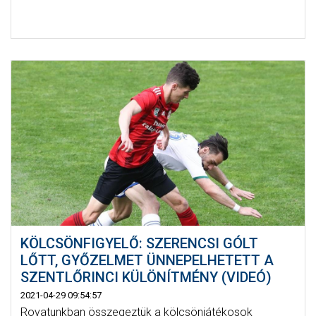
KÖLCSÖNFIGYELŐ: SZERENCSI GÓLT
LŐTT, GYŐZELMET ÜNNEPELHETETT A
SZENTLŐRINCI KÜLÖNÍTMÉNY (VIDEÓ)
2021-04-29 09:54:57
Rovatunkban összegeztük a kölcsönjátékosok