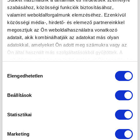
A kapuban bravúrosan védő Varga Bence, és az első
szabásához, közösségi funkciók biztosításához,
gólt szerző csatár, Szerencsi Miklós értékelte a Putnok
valamint weboldalforgalmunk elemzéséhez. Ezenkívül
elleni győzelm...
közösségi média-, hirdető- és elemező partnereinkkel
megosztjuk az Ön weboldalhasználatra vonatkozó
adatait, akik kombinálhatják az adatokat más olyan
adatokkal, amelyeket Ön adott meg számukra vagy az
Ön által használt más szolgáltatásokból gyűjtöttek. A
weboldalon való böngészés folytatásával Ön hozzájárul a
sütik használatához.
Hozzájárulás
Elengedhetetlen
kiválasztása
Beállítások
Statisztikai
Marketing