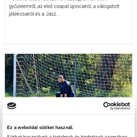
győzelemről, az első csapat újoncairól, a válogatott
játékosairól és a Jász...
ÍGY LÁTTÁK A PÁLYA KÉT VÉGÉRŐL
Ez a weboldal sütiket használ.
2017-09-19 09:00:00
Sütiket használunk a tartalmak és hirdetések személyre