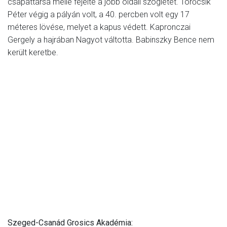
csapattársa mellé fejelte a jobb oldali szögletét. Törőcsik
Péter végig a pályán volt, a 40. percben volt egy 17
méteres lövése, melyet a kapus védett. Kapronczai
Gergely a hajrában Nagyot váltotta. Babinszky Bence nem
került keretbe.
Szeged-Csanád Grosics Akadémia: