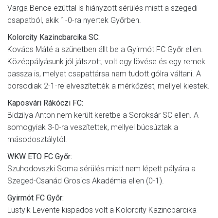
Varga Bence ezúttal is hiányzott sérülés miatt a szegedi
csapatból, akik 1-0-ra nyertek Győrben.
Kolorcity Kazincbarcika SC:
Kovács Máté a szünetben állt be a Gyirmót FC Győr ellen.
Középpályásunk jól játszott, volt egy lövése és egy remek
passza is, melyet csapattársa nem tudott gólra váltani. A
borsodiak 2-1-re elveszítették a mérkőzést, mellyel kiestek.
Kaposvári Rákóczi FC:
Bidzilya Anton nem került keretbe a Soroksár SC ellen. A
somogyiak 3-0-ra veszítettek, mellyel búcsúztak a
másodosztálytól.
WKW ETO FC Győr:
Szuhodovszki Soma sérülés miatt nem lépett pályára a
Szeged-Csanád Grosics Akadémia ellen (0-1).
Gyirmót FC Győr:
Lustyik Levente kispados volt a Kolorcity Kazincbarcika