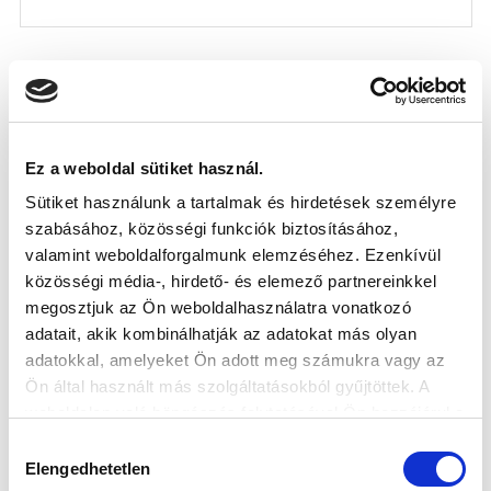
Ez a weboldal sütiket használ.
Sütiket használunk a tartalmak és hirdetések személyre
szabásához, közösségi funkciók biztosításához,
valamint weboldalforgalmunk elemzéséhez. Ezenkívül
közösségi média-, hirdető- és elemező partnereinkkel
megosztjuk az Ön weboldalhasználatra vonatkozó
TÖRŐCSIK ÉS SZÉLES IS TÁVOZIK
adatait, akik kombinálhatják az adatokat más olyan
2026-06-17
adatokkal, amelyeket Ön adott meg számukra vagy az
Törőcsik Péter és Széles Imre is máshol folytatja
Ön által használt más szolgáltatásokból gyűjtöttek. A
pályafutását.
weboldalon való böngészés folytatásával Ön hozzájárul a
sütik használatához.
Hozzájárulás
Elengedhetetlen
kiválasztása