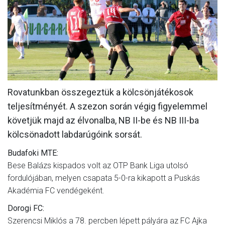
MÉRKŐZÉSEK
KLUB
GALÉRIA
SZURKOLÓI ÉLMÉNYEK
Rovatunkban összegeztük a kölcsönjátékosok
AKKREDITÁCIÓ
teljesítményét. A szezon során végig figyelemmel
követjük majd az élvonalba, NB II-be és NB III-ba
kölcsönadott labdarúgóink sorsát.
Budafoki MTE:
Bese Balázs kispados volt az OTP Bank Liga utolsó
fordulójában, melyen csapata 5-0-ra kikapott a Puskás
Akadémia FC vendégeként.
Dorogi FC:
Szerencsi Miklós a 78. percben lépett pályára az FC Ajka