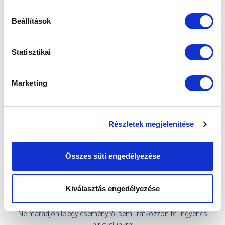
Beállítások
Statisztikai
KÖVETKEZŐ MÉRKŐZÉS
Marketing
2026-08-07 17:30
ÚJ HIDEGKUTI NÁNDOR STADION
Részletek megjelenítése
VS
Összes süti engedélyezése
MTK BUDAPEST
PUSKÁS AKADÉMIA FC
Kiválasztás engedélyezése
MTK BUDAPEST HÍRLEVÉL
Ne maradjon le egy eseményről sem! Iratkozzon fel ingyenes