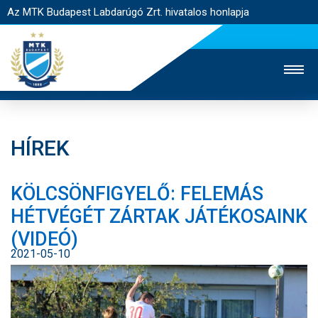
Az MTK Budapest Labdarúgó Zrt. hivatalos honlapja
HÍREK
MTK TV
UTÁNPÓTLÁS
NŐI SZAKÁG
KÖLCSÖNFIGYELŐ: FELEMÁS
JEGYÉRTÉKESÍTÉS
WEBSHOP
STADION
HÉTVÉGÉT ZÁRTAK JÁTÉKOSAINK
EGYESÜLET
KAPCSOLAT
(VIDEÓ)
2021-05-10
NYITÓLAP
HÍREK
CSAPATOK