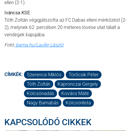
ellen (2-1).
Iváncsa KSE:
Tóth Zoltán végigjátszotta az FC Dabas elleni mérkőzést (2-
2), melynek 62. percében 20 méteres lövése utat tálalt a
vendégek kapujába.
Fotó:
bama.hu/Laufer László
CÍMKÉK:
Szerencsi Miklós
Törőcsik Péter
Tóth Zoltán
Kapronczai Gergely
Kölcsönadás
Kovács Máté
Nagy Barnabás
Kölcsönlista
KAPCSOLÓDÓ CIKKEK