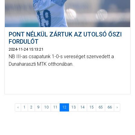
PONT NÉLKÜL ZÁRTUK AZ UTOLSÓ ŐSZI
FORDULÓT
2024-11-24 15:13:21
NB III-as csapatunk 1-0-s vereséget szenvedett a
Dunaharaszti MTK otthonában.
‹
1
2
9
10
11
12
13
14
15
65
66
›