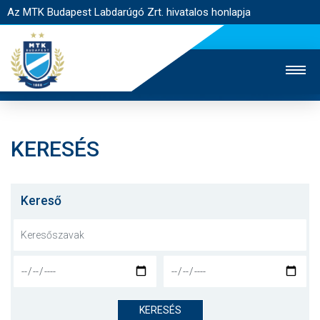
Az MTK Budapest Labdarúgó Zrt. hivatalos honlapja
KERESÉS
MTK TV
UTÁNPÓTLÁS
NŐI SZAKÁG
JEGYÉRTÉKESÍTÉS
WEBSHOP
STADION
Kereső
EGYESÜLET
KAPCSOLAT
NYITÓLAP
HÍREK
KERESÉS
CSAPATOK