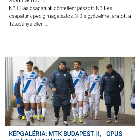
2025-01-28 11:37:11
NB III-as csapatunk döntetlent játszott, NB I-es
csapatunk pedig magabiztos, 3-0-s győzelmet aratott a
Tatabánya ellen....
KÉPGALÉRIA: MTK BUDAPEST II, - OPUS