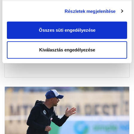
Részletek megjelenítése
FIATAL JÁTÉKOS ÉRKEZIK
2025-01-20 10:40:21
Összes süti engedélyezése
A 17 éves László Krisztián klubunknál folytatja
pályafutását.
Kiválasztás engedélyezése