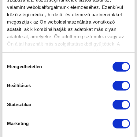
DÖNTETLENNEL KEZDTE A FELKÉSZÜLÉST
valamint weboldalforgalmunk elemzéséhez. Ezenkívül
NB III-AS CSAPATUNK
közösségi média-, hirdető- és elemező partnereinkkel
megosztjuk az Ön weboldalhasználatra vonatkozó
2025-01-25 13:15:35
adatait, akik kombinálhatják az adatokat más olyan
0-0-t játszottunk a Tatabánya ellen.
adatokkal, amelyeket Ön adott meg számukra vagy az
Ön által használt más szolgáltatásokból gyűjtöttek. A
weboldalon való böngészés folytatásával Ön hozzájárul a
sütik használatához.
Hozzájárulás
Elengedhetetlen
kiválasztása
Beállítások
Statisztikai
Marketing