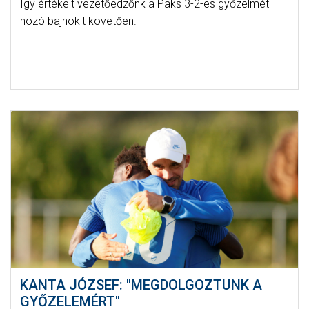
Így értékelt vezetőedzőnk a Paks 3-2-es győzelmét
hozó bajnokit követően.
KANTA JÓZSEF: "MEGDOLGOZTUNK A
GYŐZELEMÉRT"