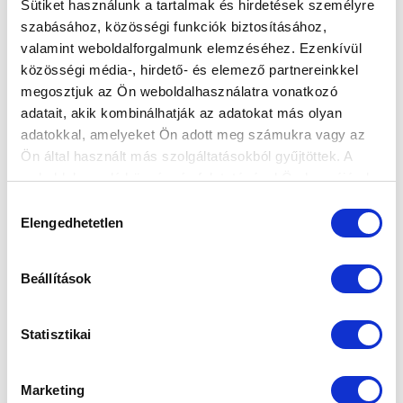
Sütiket használunk a tartalmak és hirdetések személyre
szabásához, közösségi funkciók biztosításához,
valamint weboldalforgalmunk elemzéséhez. Ezenkívül
KANTA JÓZSEF: “A VERESÉG ELLENÉRE
közösségi média-, hirdető- és elemező partnereinkkel
SOK POZITÍVUMOT LÁTTAM”
megosztjuk az Ön weboldalhasználatra vonatkozó
2021-08-23 07:54:10
adatait, akik kombinálhatják az adatokat más olyan
Így értékelt második csapatunk vezetőedzője a
adatokkal, amelyeket Ön adott meg számukra vagy az
vasárnapi bajnoki után.
Ön által használt más szolgáltatásokból gyűjtöttek. A
weboldalon való böngészés folytatásával Ön hozzájárul a
sütik használatához.
Hozzájárulás
Elengedhetetlen
kiválasztása
Beállítások
Statisztikai
Marketing