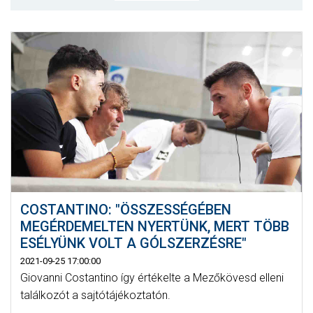
MÉRKŐZÉSEK
KLUB
GALÉRIA
SZURKOLÓI ÉLMÉNYEK
AKKREDITÁCIÓ
COSTANTINO: "ÖSSZESSÉGÉBEN
MEGÉRDEMELTEN NYERTÜNK, MERT TÖBB
ESÉLYÜNK VOLT A GÓLSZERZÉSRE"
2021-09-25 17:00:00
Giovanni Costantino így értékelte a Mezőkövesd elleni
találkozót a sajtótájékoztatón.