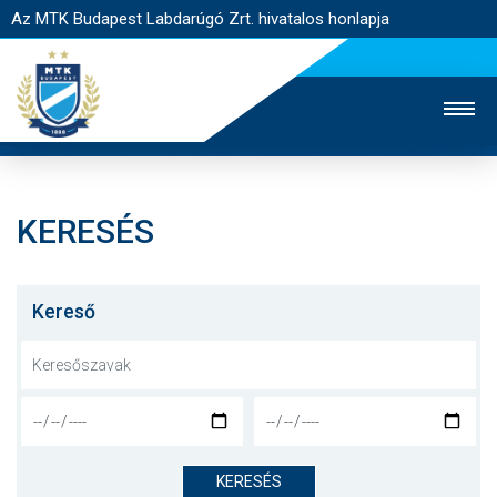
Az MTK Budapest Labdarúgó Zrt. hivatalos honlapja
KERESÉS
MTK TV
UTÁNPÓTLÁS
NŐI SZAKÁG
JEGYÉRTÉKESÍTÉS
WEBSHOP
STADION
Kereső
EGYESÜLET
KAPCSOLAT
NYITÓLAP
HÍREK
KERESÉS
CSAPATOK