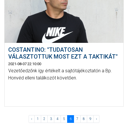
COSTANTINO: "TUDATOSAN
VÁLASZTOTTUK MOST EZT A TAKTIKÁT"
2021-08-07 22:10:00
Vezetőedzőnk így értékelt a sajtótájékoztatón a Bp.
Honvéd elleni találkozót követően.
‹
1
2
3
4
5
6
7
8
9
›