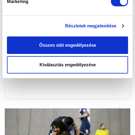
Marketing
Részletek megjelenítése
„DIMITROV HASZNOS TAGJA A
Összes süti engedélyezése
CSAPATNAK” (VIDEÓ)
2020-12-21 13:45:57
Farkas Attilát kérdeztük a Paks elleni győzelemről,
Kiválasztás engedélyezése
valamint a csapat féléves teljesítményéről.