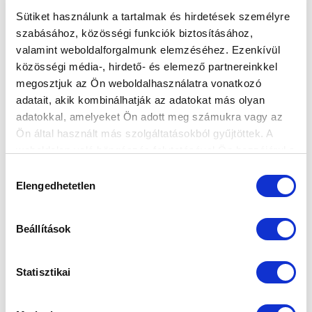
Sütiket használunk a tartalmak és hirdetések személyre
szabásához, közösségi funkciók biztosításához,
valamint weboldalforgalmunk elemzéséhez. Ezenkívül
ELKÉSZÜLT A PONTOS BAJNOKI
közösségi média-, hirdető- és elemező partnereinkkel
MENETREND AZ ELSŐ HAT TAVASZI
megosztjuk az Ön weboldalhasználatra vonatkozó
FORDULÓRA
adatait, akik kombinálhatják az adatokat más olyan
2021-01-06 16:14:52
adatokkal, amelyeket Ön adott meg számukra vagy az
Az MLSZ-ben elkészítették az OTP Bank Liga tavaszi
Ön által használt más szolgáltatásokból gyűjtöttek. A
első hat (17-22.) fordulójának pontos menetrendjét.
weboldalon való böngészés folytatásával Ön hozzájárul a
sütik használatához.
Hozzájárulás
Elengedhetetlen
kiválasztása
Beállítások
Statisztikai