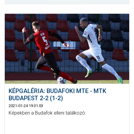
MÉRKŐZÉSEK
KLUB
GALÉRIA
SZURKOLÓI ÉLMÉNYEK
AKKREDITÁCIÓ
KÉPGALÉRIA: BUDAFOKI MTE - MTK
BUDAPEST 2-2 (1-2)
2021-01-24 19:31:03
Képekben a Budafok elleni találkozó.