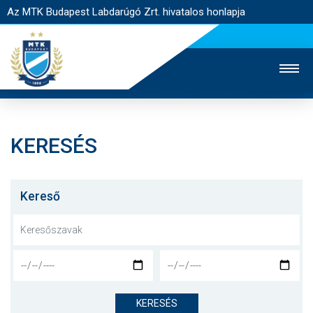
Az MTK Budapest Labdarúgó Zrt. hivatalos honlapja
KERESÉS
MTK TV
UTÁNPÓTLÁS
NŐI SZAKÁG
JEGYÉRTÉKESÍTÉS
WEBSHOP
STADION
Kereső
EGYESÜLET
KAPCSOLAT
NYITÓLAP
HÍREK
KERESÉS
CSAPATOK