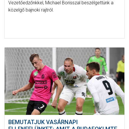
Vezetőedzőnkkel, Michael Borisszal beszélgettünk a
közelgő bajnoki rajtról.
BEMUTATJUK VASÁRNAPI
ELLENFELÜNKET: AMIT A BUDAFOKI MTE