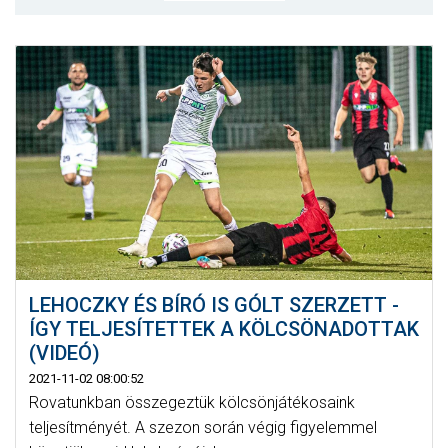
MÉRKŐZÉSEK
KLUB
GALÉRIA
SZURKOLÓI ÉLMÉNYEK
AKKREDITÁCIÓ
LEHOCZKY ÉS BÍRÓ IS GÓLT SZERZETT -
ÍGY TELJESÍTETTEK A KÖLCSÖNADOTTAK
(VIDEÓ)
2021-11-02 08:00:52
Rovatunkban összegeztük kölcsönjátékosaink
teljesítményét. A szezon során végig figyelemmel