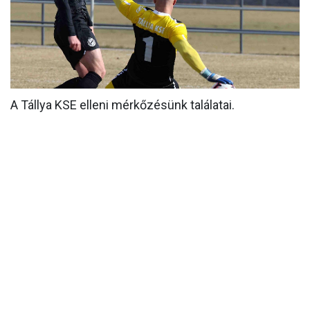
MÉRKŐZÉSEK
KLUB
GALÉRIA
A Tállya KSE elleni mérkőzésünk találatai.
SZURKOLÓI ÉLMÉNYEK
AKKREDITÁCIÓ