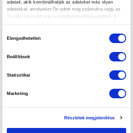
adatait, akik kombinálhatják az adatokat más olyan
adatokkal, amelyeket Ön adott meg számukra vagy az
FELIRATKOZOM
Ön által használt más szolgáltatásokból gyűjtöttek. A
weboldalon való böngészés folytatásával Ön hozzájárul a
sütik használatához.
Hozzájárulás
SZPONZOROK
Elengedhetetlen
kiválasztása
Beállítások
Statisztikai
Marketing
Részletek megjelenítése