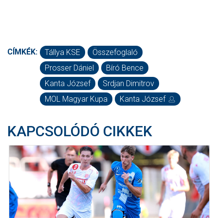
CÍMKÉK:
Tállya KSE
Összefoglaló
Prosser Dániel
Bíró Bence
Kanta József
Srdjan Dimitrov
MOL Magyar Kupa
Kanta József
KAPCSOLÓDÓ CIKKEK