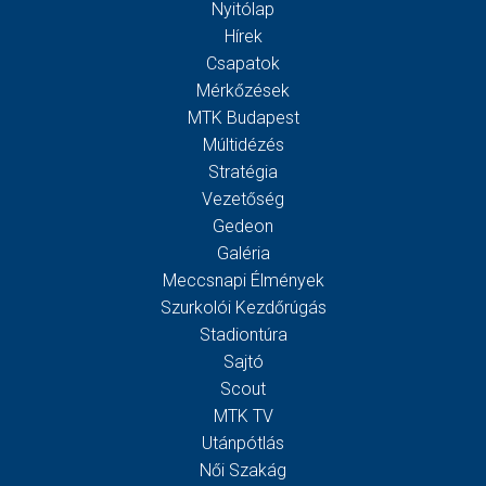
Nyitólap
Hírek
Csapatok
Mérkőzések
MTK Budapest
Múltidézés
Stratégia
Vezetőség
Gedeon
Galéria
Meccsnapi Élmények
Szurkolói Kezdőrúgás
Stadiontúra
Sajtó
Scout
MTK TV
Utánpótlás
Női Szakág