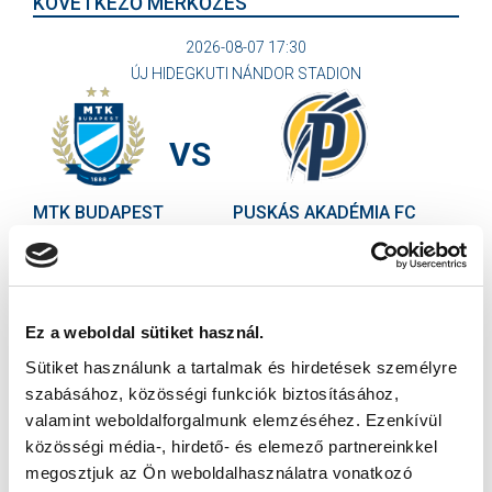
KÖVETKEZŐ MÉRKŐZÉS
2026-08-07 17:30
ÚJ HIDEGKUTI NÁNDOR STADION
VS
MTK BUDAPEST
PUSKÁS AKADÉMIA FC
MTK BUDAPEST HÍRLEVÉL
Ne maradjon le egy eseményről sem! Iratkozzon fel ingyenes
hírlevelünkre:
Ez a weboldal sütiket használ.
Sütiket használunk a tartalmak és hirdetések személyre
szabásához, közösségi funkciók biztosításához,
valamint weboldalforgalmunk elemzéséhez. Ezenkívül
közösségi média-, hirdető- és elemező partnereinkkel
megosztjuk az Ön weboldalhasználatra vonatkozó
Elfogadom az
Adatvédelmi tájékoztatót
!