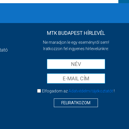
MTK BUDAPEST HÍRLEVÉL
Ne maradjon le egy eseményről sem!
Iratkozzon fel ingyenes hírlevelünkre:
tató
Elfogadom az
Adatvédelmi tájékoztatót
!
FELIRATKOZOM