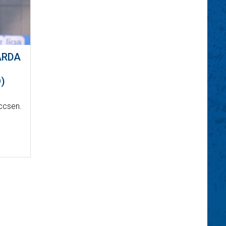
ÁRDA
)
eccsen.