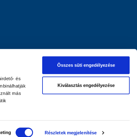
Összes süti engedélyezése
irdető- és
Kiválasztás engedélyezése
mbinálhatják
sznált más
tik
eting
Részletek megjelenítése