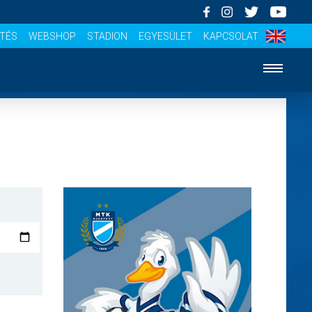
ÍTÉS
WEBSHOP
STADION
EGYESÜLET
KAPCSOLAT