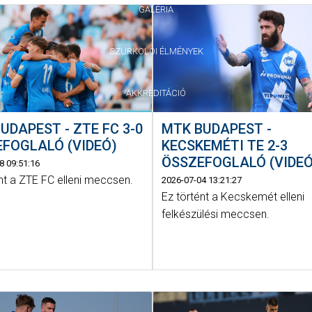
GALÉRIA
SZURKOLÓI ÉLMÉNYEK
AKKREDITÁCIÓ
MTK BUDAPEST -
UDAPEST - ZTE FC 3-0
KECSKEMÉTI TE 2-3
FOGLALÓ (VIDEÓ)
ÖSSZEFOGLALÓ (VIDEÓ
8 09:51:16
nt a ZTE FC elleni meccsen.
2026-07-04 13:21:27
Ez történt a Kecskemét elleni
felkészülési meccsen.