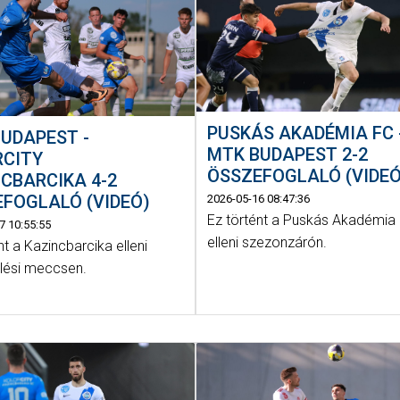
PUSKÁS AKADÉMIA FC 
UDAPEST -
MTK BUDAPEST 2-2
RCITY
ÖSSZEFOGLALÓ (VIDEÓ
CBARCIKA 4-2
FOGLALÓ (VIDEÓ)
2026-05-16 08:47:36
Ez történt a Puskás Akadémia
7 10:55:55
elleni szezonzárón.
nt a Kazincbarcika elleni
ülési meccsen.