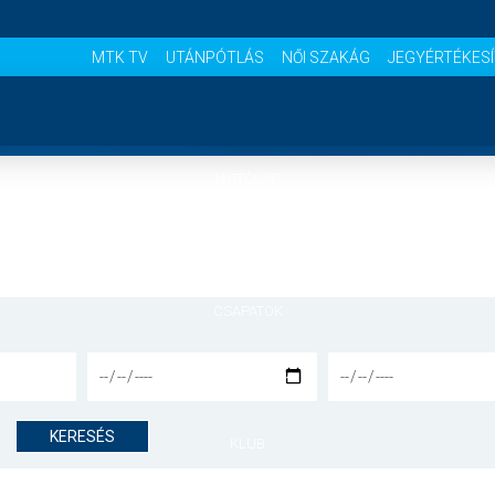
MTK TV
UTÁNPÓTLÁS
NŐI SZAKÁG
JEGYÉRTÉKES
NYITÓLAP
HÍREK
CSAPATOK
MÉRKŐZÉSEK
KERESÉS
KLUB