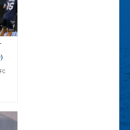
-
)
 FC