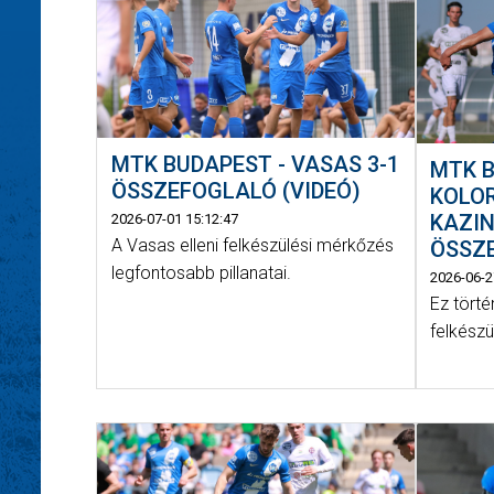
MTK BUDAPEST - VASAS 3-1
MTK B
ÖSSZEFOGLALÓ (VIDEÓ)
KOLO
KAZIN
2026-07-01 15:12:47
A Vasas elleni felkészülési mérkőzés
ÖSSZE
legfontosabb pillanatai.
2026-06-2
Ez törté
felkész