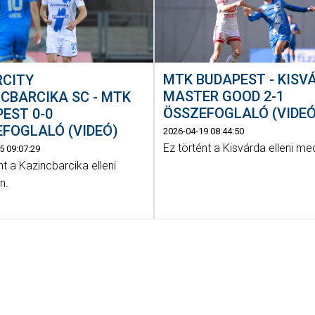
MTK BUDAPEST - KISV
RCITY
MASTER GOOD 2-1
CBARCIKA SC - MTK
ÖSSZEFOGLALÓ (VIDEÓ
EST 0-0
FOGLALÓ (VIDEÓ)
2026-04-19 08:44:50
Ez történt a Kisvárda elleni m
5 09:07:29
nt a Kazincbarcika elleni
n.