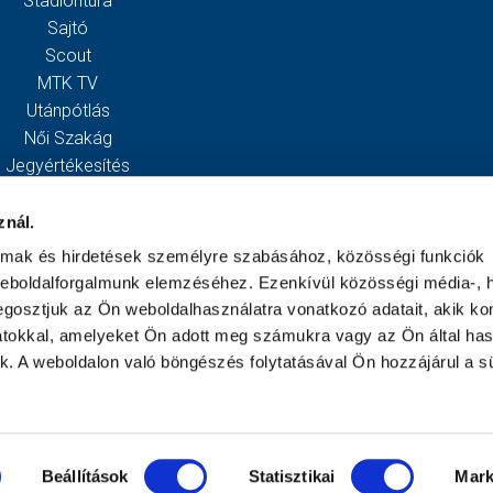
Stadiontúra
Sajtó
Scout
MTK TV
Utánpótlás
Női Szakág
Jegyértékesítés
Webshop
Stadion
znál.
Egyesület
almak és hirdetések személyre szabásához, közösségi funkciók
Kapcsolat
weboldalforgalmunk elemzéséhez. Ezenkívül közösségi média-, h
gosztjuk az Ön weboldalhasználatra vonatkozó adatait, akik ko
atokkal, amelyeket Ön adott meg számukra vagy az Ön által ha
ek. A weboldalon való böngészés folytatásával Ön hozzájárul a sü
Beállítások
Statisztikai
Mark