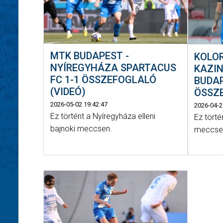
MTK BUDAPEST -
KOLO
NYÍREGYHÁZA SPARTACUS
KAZIN
FC 1-1 ÖSSZEFOGLALÓ
BUDAP
(VIDEÓ)
ÖSSZE
2026-05-02 19:42:47
2026-04-2
Ez történt a Nyíregyháza elleni
Ez törté
bajnoki meccsen.
meccse