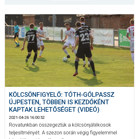
MÉRKŐZÉSEK
KLUB
GALÉRIA
SZURKOLÓI ÉLMÉNYEK
AKKREDITÁCIÓ
KÖLCSÖNFIGYELŐ: TÓTH-GÓLPASSZ
ÚJPESTEN, TÖBBEN IS KEZDŐKÉNT
KAPTAK LEHETŐSÉGET (VIDEÓ)
2021-04-26 16:00:52
Rovatunkban összegeztük a kölcsönjátékosok
teljesítményét. A szezon során végig figyelemmel