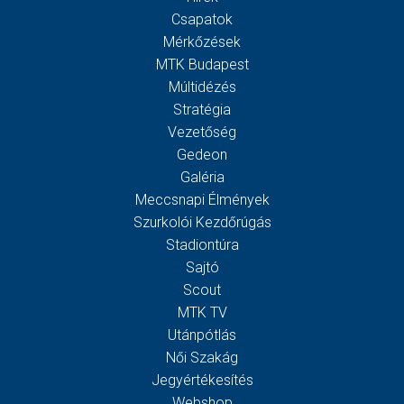
Csapatok
Mérkőzések
MTK Budapest
Múltidézés
Stratégia
Vezetőség
Gedeon
Galéria
Meccsnapi Élmények
Szurkolói Kezdőrúgás
Stadiontúra
Sajtó
Scout
MTK TV
Utánpótlás
Női Szakág
Jegyértékesítés
Webshop