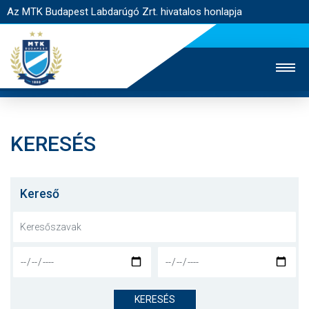
Az MTK Budapest Labdarúgó Zrt. hivatalos honlapja
KERESÉS
MTK TV
UTÁNPÓTLÁS
NŐI SZAKÁG
JEGYÉRTÉKESÍTÉS
WEBSHOP
STADION
Kereső
EGYESÜLET
KAPCSOLAT
NYITÓLAP
HÍREK
KERESÉS
CSAPATOK