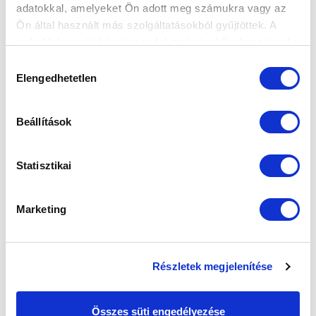
FOLYTATJA
adatokkal, amelyeket Ön adott meg számukra vagy az
2020-02-14 18:15:12
Ön által használt más szolgáltatásokból gyűjtöttek. A
Futballistáink a több játéklehetőség és további
weboldalon való böngészés folytatásával Ön hozzájárul a
fejlődésük érdekében kölcsönben más kluboknál
sütik használatához.
Hozzájárulás
folytatják pályafutásukat.
Elengedhetetlen
kiválasztása
Beállítások
Statisztikai
Marketing
Részletek megjelenítése
Összes süti engedélyezése