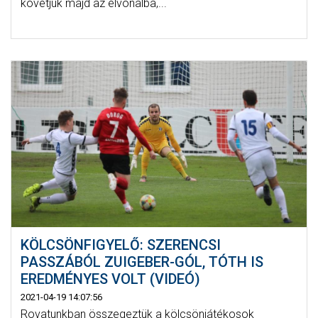
követjük majd az élvonalba,...
KÖLCSÖNFIGYELŐ: SZERENCSI
PASSZÁBÓL ZUIGEBER-GÓL, TÓTH IS
EREDMÉNYES VOLT (VIDEÓ)
2021-04-19 14:07:56
Rovatunkban összegeztük a kölcsönjátékosok