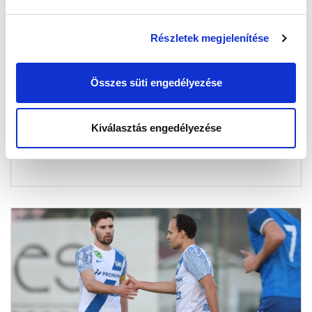
Részletek megjelenítése
FONTOS INFORMÁCIÓK A SZOMBATI
FELKÉSZÜLÉSI MECCSEKRŐL
Összes süti engedélyezése
2025-01-22 09:49:05
Mint ismert, közeledik a bajnoki rajt, így ezen a hétvégén
felnőtt csapatunk lejátssza utolsó felkészülési
Kiválasztás engedélyezése
mérkőzését.