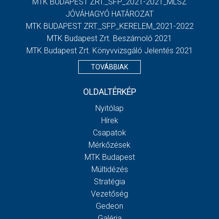
MTK BUDAPEST ZRT._SFP_2021-2021_MLSZ
JÓVÁHAGYÓ HATÁROZAT
MTK BUDAPEST ZRT._SFP_KERELEM_2021-2022
MTK Budapest Zrt. Beszámoló 2021
MTK Budapest Zrt. Könyvvizsgáló Jelentés 2021
TOVÁBBIAK
OLDALTÉRKÉP
Nyitólap
Hírek
Csapatok
Mérkőzések
MTK Budapest
Múltidézés
Stratégia
Vezetőség
Gedeon
Galéria