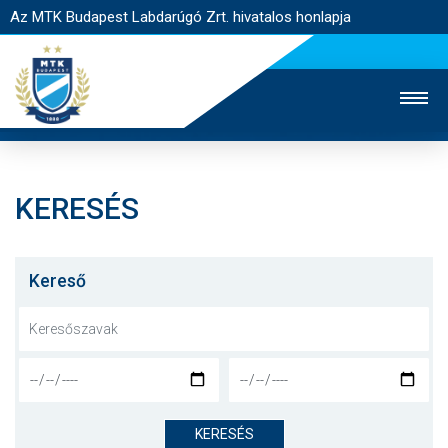
Az MTK Budapest Labdarúgó Zrt. hivatalos honlapja
KERESÉS
MTK TV
UTÁNPÓTLÁS
NŐI SZAKÁG
JEGYÉRTÉKESÍTÉS
WEBSHOP
STADION
Kereső
EGYESÜLET
KAPCSOLAT
NYITÓLAP
HÍREK
KERESÉS
CSAPATOK