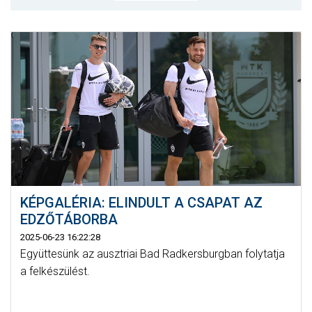
MÉRKŐZÉSEK
KLUB
GALÉRIA
SZURKOLÓI ÉLMÉNYEK
AKKREDITÁCIÓ
KÉPGALÉRIA: ELINDULT A CSAPAT AZ
EDZŐTÁBORBA
2025-06-23 16:22:28
Együttesünk az ausztriai Bad Radkersburgban folytatja
a felkészülést.