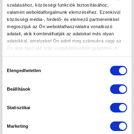
szabásához, közösségi funkciók biztosításához,
HORVÁTH DÁVID A FELKÉSZÜLÉSRŐL, A
valamint weboldalforgalmunk elemzéséhez. Ezenkívül
SÉRÜLTEKRŐL ÉS AZ EDZŐMECCSEKRŐL
közösségi média-, hirdető- és elemező partnereinkkel
(VIDEÓ)
megosztjuk az Ön weboldalhasználatra vonatkozó
2025-01-24 10:00:19
adatait, akik kombinálhatják az adatokat más olyan
Horváth Dávid vezetőedző hosszabban is értékelte a
adatokkal, amelyeket Ön adott meg számukra vagy az
mieink eddigi felkészülését, az edzőtábort, az ott
Ön által használt más szolgáltatásokból gyűjtöttek. A
lejátszott mérkőzé...
weboldalon való böngészés folytatásával Ön hozzájárul a
sütik használatához.
Hozzájárulás
Elengedhetetlen
kiválasztása
Beállítások
Statisztikai
Marketing