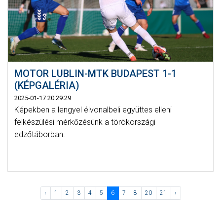
MOTOR LUBLIN-MTK BUDAPEST 1-1
(KÉPGALÉRIA)
2025-01-17 20:29:29
Képekben a lengyel élvonalbeli együttes elleni
felkészülési mérkőzésünk a törökországi
edzőtáborban.
‹
1
2
3
4
5
6
7
8
20
21
›